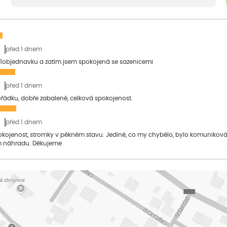
před 1 dnem
1objednavku a zatím jsem spokojená se sazenicemi
před 1 dnem
pořádku, dobře zabalené, celková spokojenost.
před 1 dnem
pokojenost, stromky v pěkném stavu. Jediné, co my chybělo, bylo komuniko
 náhradu. Děkujeme