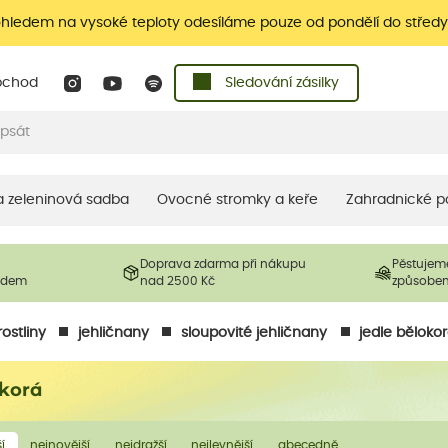
ohledem na vysoké teploty odesíláme pouze od pondělí do středy
bchod
Sledování zásilky
 a zeleninová sadba
Ovocné stromky a keře
Zahradnické p
Doprava zdarma při nákupu
Pěstujem
ladem
nad 2500 Kč
způsobe
ostliny
jehličnany
sloupovité jehličnany
jedle běloko
okorá
í
nejnovější
nejdražší
nejlevnější
abecedně