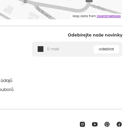
Map data from
OpenStreetMap
Odebírejte naše novinky
odebírat
ě
 údajů
ouborů