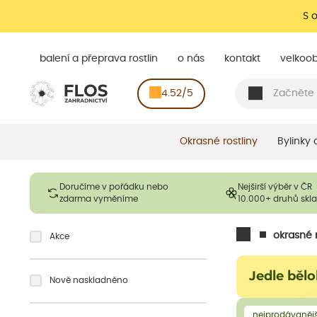
S 
balení a přeprava rostlin
o nás
kontakt
velkoo
4.52/5
Okrasné rostliny
Bylinky
Doručíme v pořádku nebo
Nejširší výběr v ČR
zdarma vyměníme
10.000+ druhů sk
okrasné r
Akce
Jedle běl
Nově naskladněno
nejprodávanějš