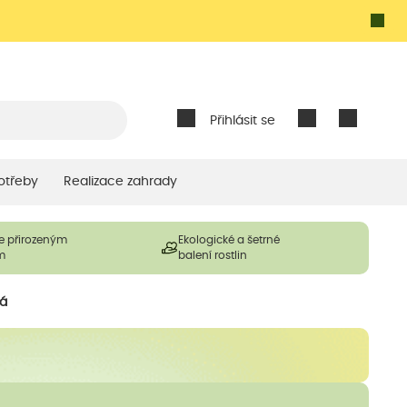
Přihlásit se
otřeby
Realizace zahrady
e přirozeným
Ekologické a šetrné
m
balení rostlin
rá