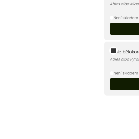
Abies alba Mlad
Není skladem
Jedle bělokorá
Abies alba Pyra
Není skladem