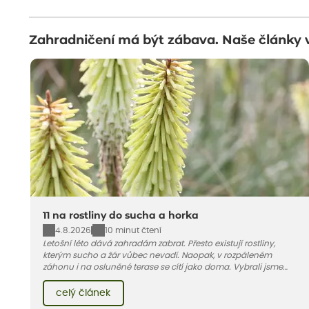
Zahradničení má být zábava. Naše články 
11 na rostliny do sucha a horka
4.8.2026
10 minut čtení
Letošní léto dává zahradám zabrat. Přesto existují rostliny,
kterým sucho a žár vůbec nevadí. Naopak, v rozpáleném
záhonu i na osluněné terase se cítí jako doma. Vybrali jsme
pro vás 11 tipů na odolné druhy, které zvládnou horké a suché
léto bez pravidelné zálivky. Pojďme se podívat, které to jsou.
celý článek