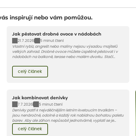
vás inspirují nebo vám pomůžou.
Jak pěstovat drobné ovoce v nádobách
21.7.2026
5 minut čtení
Vlastní rybíz, angrešt nebo maliny nejsou výsadou majitelů
velkých zahrad. Drobné ovoce můžete úspěšně pěstovat i v
nádobách na balkoně, terase nebo malém dvorku. Stačí
vybrat vhodnou odrůdu, dostatečně velký květináč a dodržet
pár základních pravidel. V tomto článku vám poradíme, jak na
celý článek
to.
Jak kombinovat denivky
7.7.2026
5 minut čtení
Denivky patří k nejvděčnějším letním kvetoucím trvalkám –
jsou nenáročné, odolné a každý rok nabídnou bohatou paletu
barev. Aby ale záhon nepůsobil jednotvárně, vyplatí se je
doplnit vhodnými sousedy. V dnešním článku vám ukážeme, s
celý článek
jakými trvalkami a travinami denivky nejlépe ladí.