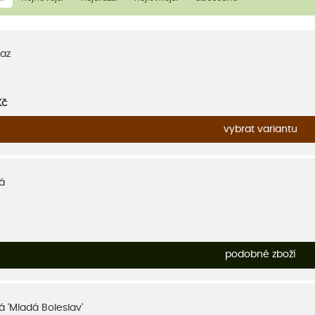
az
Kč
vybrat variantu
á
podobné zboží
á 'Mladá Boleslav'