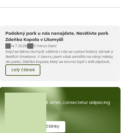
Podobný park u nás nenajdete. Navštivte park
Zdeňka Kopala v Litomyšli
14.7.2026
5 minut čtení
Když se řekne Litomyšl, většině z nás se vybaví krásný zámek a
Bedřich Smetana. V červnu jsem však zamířila na okraj města,
do parku Zdeňka Kopala, který se zrovna topil v bílé záplavě
kvetoucích kopretin. Fotky řeknou víc než slova, přidávám k
celý článek
nim pár řádků o tom, jak tento jedinečný kus krajiny vznikl.
Všechny články
Lorem ipsum dolor sit amet, consectetur adipiscing
elit.
zobrazit všechny články