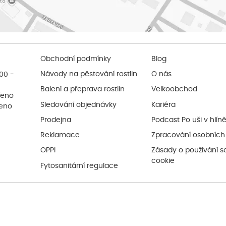
Obchodní podmínky
Blog
:00 -
Návody na pěstování rostlin
O nás
Balení a přeprava rostlin
Velkoobchod
řeno
Sledování objednávky
Kariéra
řeno
Prodejna
Podcast Po uši v hlín
Reklamace
Zpracování osobních
OPPI
Zásady o používání s
cookie
Fytosanitární regulace