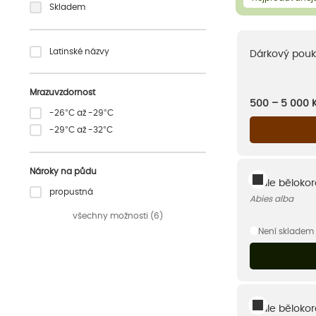
Skladem
Latinské názvy
Dárkový pouk
Mrazuvzdornost
500 – 5 000
-26°C až -29°C
-29°C až -32°C
Nároky na půdu
Jedle bělokor
propustná
Abies alba
všechny možnosti (6)
Není skladem
Jedle bělokor