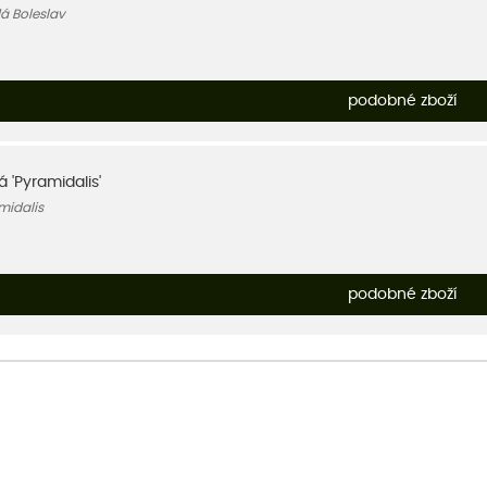
á Boleslav
podobné zboží
 'Pyramidalis'
midalis
podobné zboží