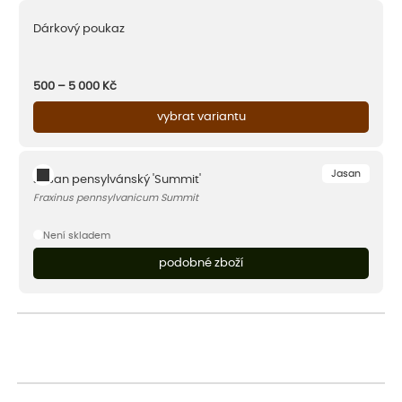
Dárkový poukaz
500 – 5 000
Kč
vybrat variantu
Jasan
Jasan pensylvánský 'Summit'
Fraxinus pennsylvanicum Summit
Není skladem
podobné zboží