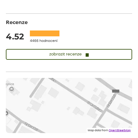
Recenze
4.52
4466 hodnocení
zobrazit recenze
Vladimíra
ověřený nákup
dnes
Vše v pořádku, jsem spokojena.
Iveta
ověřený nákup
dnes
Rostlina mi přišla v dobrém stavu, jsem spokojená.
Zuzana
ověřený nákup
dnes
Spokojenost s dodáním kvalitních rostlin
Map data from
OpenStreetMap