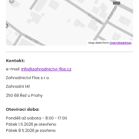
Eva
ověřený nákup
dnes
Velmi spokojená dekuji
Jana
ověřený nákup
dnes
Flos je nejlepší &#129321;
Map data from
OpenStreetMap
Kontakt:
e-mail:
info@zahradnictvi-flos.cz
Zahradnictví Flos s.r.o.
Zahradní 141
250 68 Řež u Prahy
Otevírací doba:
Pondělí až sobota - 8:00 - 17:00
Pátek 1.5.2026 je otevřeno
Pátek 8.5.2026 je zavřeno