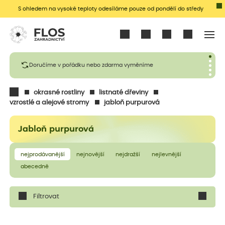
S ohledem na vysoké teploty odesíláme pouze od pondělí do středy
Přihlásit se
Doručíme v pořádku nebo zdarma vyměníme
okrasné rostliny
listnaté dřeviny
vzrostlé a alejové stromy
jabloň purpurová
Jabloň purpurová
nejprodávanější
nejnovější
nejdražší
nejlevnější
abecedně
Filtrovat