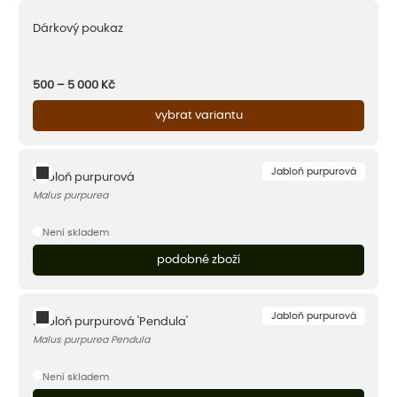
Dárkový poukaz
500 – 5 000
Kč
vybrat variantu
Jabloň purpurová
Jabloň purpurová
Malus purpurea
Není skladem
podobné zboží
Jabloň purpurová
Jabloň purpurová 'Pendula'
Malus purpurea Pendula
Není skladem