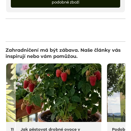
podobné zboží
Zahradničení má být zábava. Naše články vás
inspirují nebo vám pomůžou.
11 na rostliny do sucha a horka
Jak pěstovat drobné ovoce v
Podobný 