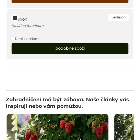
Ixiolirion
Ixiolirion
Ixiolirion tataricum
Není skladem
podobné zboží
Zahradničení má být zábava. Naše články vás
inspirují nebo vám pomůžou.