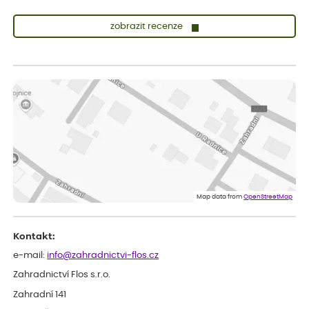
zobrazit recenze
Sandra
ověřený nákup
před 1 dnem
vše v naprostém pořádku
Eva
ověřený nákup
před 1 dnem
Velmi spokojená dekuji
Jana
ověřený nákup
před 1 dnem
Flos je nejlepší &#129321;
Map data from
OpenStreetMap
Kontakt:
e-mail:
info@zahradnictvi-flos.cz
Zahradnictví Flos s.r.o.
Zahradní 141