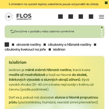
S ohledem na vysoké teploty odesíláme pouze od pondělí do středy
Přihlásit se
Doručíme v pořádku nebo zdarma vyměníme
okrasné rostliny
cibuloviny a hlíznaté rostliny
cibuloviny kvetoucí na jaře
ixiolirion
Ixiolirion
Ixiolirion je
méně známá hlíznatá rostlina
, která kvete
modře až modrofialově
a hodí se hlavně
do skalek,
štěrkových výsadeb a slunných okrajů záhonů
. Bývá
vysoká zhruba 20–40 cm a kvete nejčastěji v květnu až
červnu (podle podmínek).
Daří se jí, pokud má dostatek
slunce a hlavně propustnou
půdu
(písčitohlinitou, humózní, nesnáší zimní přemokření).