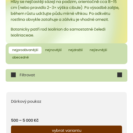
Hlízy se nejčastěji sázejí na podzim, orientačně cca 8–15
cm (nebo pravidlo 2–3× výška cibule). Po výsadbě zalijte,
během růstu udržujte půdu mírně vlhkou. Po odkvětu
rostlina obvykle zatahuje a zálivku je vhodné omezit.
Botanicky patří rod Ixiolirion do samostatné čeledi
Ixioliriaceae.
nejprodávanější
nejnovější
nejdražší
nejlevnější
abecedně
Filtrovat
Dárkový poukaz
500 – 5 000
Kč
vybrat variantu