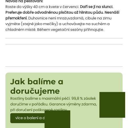
Návod na pěstování:
Roste do výšky 40 cm a kvete v červenci.
Daří se jí na slunci.
Preferuje dobře odvodněnou písčitou až hlinitou půdu. Nesnáší
přemokření.
Duhovnice není mrazuvzdorná, cibule na zimu
vyjměte (stejně jako mečíky) a uchovávejte na suchém a
chladném místě. Během vegetační sezóny přihnojujte.
Jak balíme a
doručujeme
Rostliny balíme s maximální péčí. 99,8 % zásilek
doručíme v pořádku. Garance výměny zdarma,
při doručení poškozené rostliny.
více o balení a dopravě