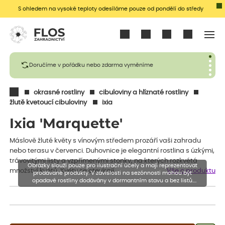
S ohledem na vysoké teploty odesíláme pouze od pondělí do středy
Přihlásit se
Doručíme v pořádku nebo zdarma vyměníme
okrasné rostliny
cibuloviny a hlíznaté rostliny
žlutě kvetoucí cibuloviny
ixia
Ixia 'Marquette'
Máslově žluté květy s vínovým středem prozáří vaši zahradu
nebo terasu v červenci. Duhovnice je elegantní rostlina s úzkými,
trávovitými listy a vzpřímenými stonky, na kterých rozkvétá
Obrázky slouží pouze pro ilustrační účely a mají reprezentovat
množství květů. Květy se otevírají…
Vše o produktu
prodávané produkty. V závislosti na sezónnosti mohou být
opadavé rostliny dodávány v dormantním stavu a bez listů.
Rostliny mohou být také sestřiženy níže, než je uvedená výška,
aby se podpořil nový růst.