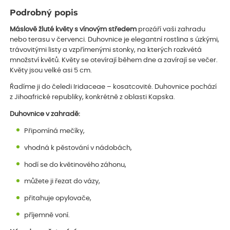
Podrobný popis
Máslově žluté květy s vínovým středem
prozáří vaši zahradu
nebo terasu v červenci. Duhovnice je elegantní rostlina s úzkými,
trávovitými listy a vzpřímenými stonky, na kterých rozkvétá
množství květů. Květy se otevírají během dne a zavírají se večer.
Květy jsou velké asi 5 cm.
Řadíme ji do čeledi Iridaceae – kosatcovité. Duhovnice pochází
z Jihoafrické republiky, konkrétně z oblasti Kapska.
Duhovnice v zahradě:
Připomíná mečíky,
vhodná k pěstování v nádobách,
hodí se do květinového záhonu,
můžete ji řezat do vázy,
přitahuje opylovače,
příjemně voní.