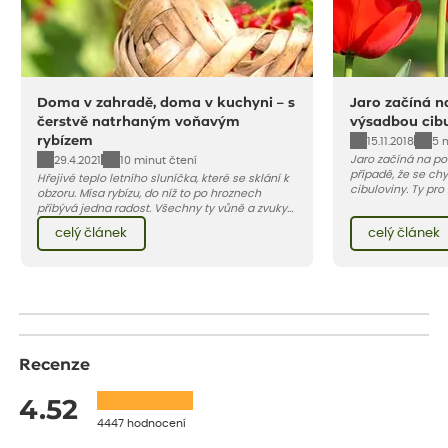
Doma v zahradě, doma v kuchyni – s
Jaro začíná n
čerstvě natrhaným voňavým
výsadbou cibu
rybízem
15.11.2018
5 
Jaro začíná na po
29.4.2021
10 minut čtení
případě, že se chy
Hřejivé teplo letního sluníčka, které se sklání k
cibuloviny. Ty pro
obzoru. Mísa rybízu, do níž to po hroznech
projít fází chladu
přibývá jedna radost. Všechny ty vůně a zvuky
přibližně v polovin
červencové zahrady. Sklizeň rybízu do kuchyně
celý článek
celý článek
začínáme s expedi
vnese neuvěřitelný klid a radost. A taky trochu
podzim 2018 – jeji
bezstarostnosti dětství při mlsání babiččina
týden. Když objed
drobenkového koláče s rybízem.
na vás ty nejžádan
Recenze
4.52
4447 hodnocení