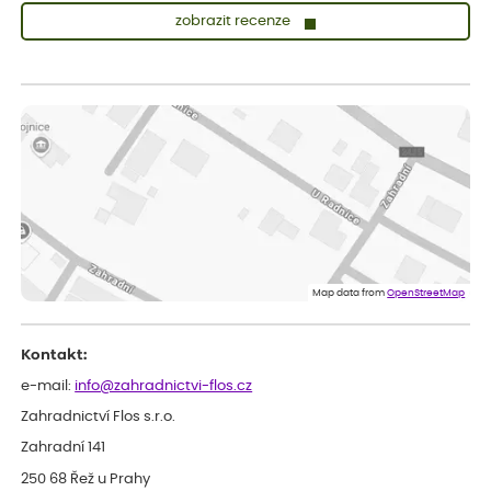
zobrazit recenze
Sandra
ověřený nákup
dnes
vše v naprostém pořádku
Eva
ověřený nákup
dnes
Velmi spokojená dekuji
Jana
ověřený nákup
dnes
Flos je nejlepší &#129321;
Map data from
OpenStreetMap
Kontakt:
e-mail:
info@zahradnictvi-flos.cz
Zahradnictví Flos s.r.o.
Zahradní 141
250 68 Řež u Prahy