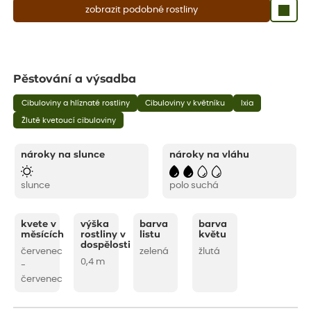
zobrazit podobné rostliny
Pěstování a výsadba
Cibuloviny a hlíznaté rostliny
Cibuloviny v květníku
Ixia
Žlutě kvetoucí cibuloviny
nároky na slunce
nároky na vláhu
slunce
polo suchá
kvete v
výška
barva
barva
měsících
rostliny v
listu
květu
dospělosti
červenec
zelená
žlutá
0,4 m
-
červenec