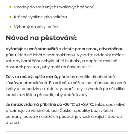
Vhodný do smíšených trvalkových záhonů.
Krásně vynikne jako solitéra.
Výborný do vázy na řez.
Návod na pěstování:
Vyžaduje slunné stanoviště
a dobře
propustnou, odvodněnou
půdu
, ideálně lehčí a nezamokřenou. Vysaďte oddenky mělce,
tak aby horní část nebyla příliš hluboko, a dopřejte rostlině
dostatek prostoru, aby mohl trs časem zesílit.
Zálivka má být spíše mírná,
půda by neměla dlouhodobě
zůstávat přemokřená. Po odkvětu můžete odstřihnout odkvetlé
květy a na podzim zkrátit listy, starší trsy je vhodné po několika
letech rozdělit a přesadit, aby dobře kvetly.
Je mrazuvzdorná přibližně do -26 °C až -29 °C
, takže spolehlivě
přezimuje ve většině oblastí České republiky bez zvláštní
ochrany, pouze v nejtěžších půdách je vhodné zajistit dobrou
drenáž.