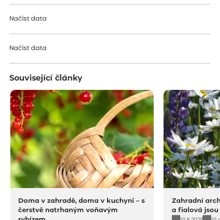
Načíst data
Načíst data
Související články
Doma v zahradě, doma v kuchyni – s
Zahradní archi
čerstvě natrhaným voňavým
a fialová jsou
rybízem
10.6.2021
10 