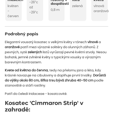
měsících
rostliny v
listu
květu
-26°c
dospělosti
květen
zelená
vínová
až
0,8 m
-
oranžová
-29°c
červen
Podrobný popis
Elegantní vousatý kosatec s velkými květy v tónech
vínové
a
oranžové
patří mezi výrazné solitéry do slunných záhonů. Z
pevných, sytě
zelených
listů vyrůstají pevné květní stvoly. Nesou
bohaté, jemně zvlněné květy s typickými vousky a výrazným
barevným kontrastem.
Kvete od května do června
, tedy na přelomu jara a léta, kdy
krásně navazuje na cibuloviny a doplňuje první trvalky.
Dorůstá
do výšky
okolo 80 cm, šířka trsu bývá zhruba 40–50 cm
podle
stanoviště a stáří rostliny.
Patří do čeledi Iridaceae - kosatcovité.
Kosatec 'Cimmaron Strip' v
zahradě: