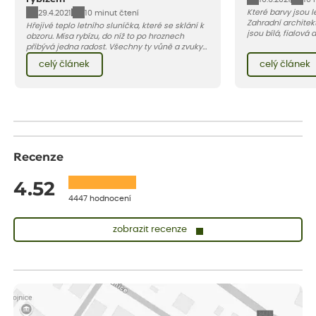
Které barvy jsou 
29.4.2021
10 minut čtení
Zahradní architekt
Hřejivé teplo letního sluníčka, které se sklání k
jsou bílá, fialová
obzoru. Mísa rybízu, do níž to po hroznech
se, jak můžete za
přibývá jedna radost. Všechny ty vůně a zvuky
záhon, terasu či b
červencové zahrady. Sklizeň rybízu do kuchyně
celý článek
celý článek
obléknout i vy.
vnese neuvěřitelný klid a radost. A taky trochu
bezstarostnosti dětství při mlsání babiččina
drobenkového koláče s rybízem.
Recenze
4.52
4447 hodnocení
zobrazit recenze
Sandra
ověřený nákup
před 1 dnem
vše v naprostém pořádku
Eva