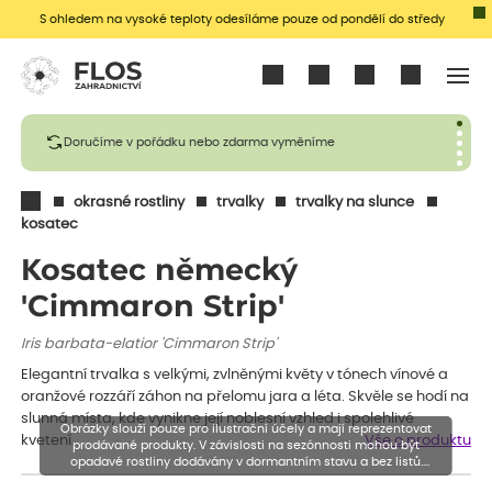
S ohledem na vysoké teploty odesíláme pouze od pondělí do středy
Přihlásit se
Doručíme v pořádku nebo zdarma vyměníme
okrasné rostliny
trvalky
trvalky na slunce
kosatec
Kosatec německý
'Cimmaron Strip'
Iris barbata-elatior 'Cimmaron Strip'
Elegantní trvalka s velkými, zvlněnými květy v tónech vínové a
oranžové rozzáří záhon na přelomu jara a léta. Skvěle se hodí na
slunná místa, kde vynikne její noblesní vzhled i spolehlivé
Obrázky slouží pouze pro ilustrační účely a mají reprezentovat
kvetení.
Vše o produktu
prodávané produkty. V závislosti na sezónnosti mohou být
opadavé rostliny dodávány v dormantním stavu a bez listů.
Rostliny mohou být také sestřiženy níže, než je uvedená výška,