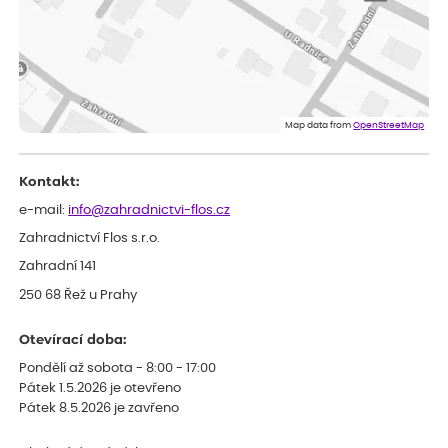
ověřený nákup
před 1 dnem
Velmi spokojená dekuji
Jana
ověřený nákup
před 1 dnem
Flos je nejlepší &#129321;
Map data from
OpenStreetMap
Kontakt:
e-mail:
info@zahradnictvi-flos.cz
Zahradnictví Flos s.r.o.
Zahradní 141
250 68 Řež u Prahy
Otevírací doba:
Pondělí až sobota - 8:00 - 17:00
Pátek 1.5.2026 je otevřeno
Pátek 8.5.2026 je zavřeno