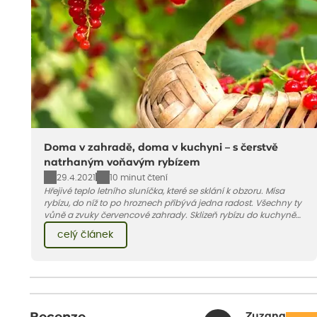
Doma v zahradě, doma v kuchyni – s čerstvě
natrhaným voňavým rybízem
29.4.2021
10 minut čtení
Hřejivé teplo letního sluníčka, které se sklání k obzoru. Mísa
rybízu, do níž to po hroznech přibývá jedna radost. Všechny ty
vůně a zvuky červencové zahrady. Sklizeň rybízu do kuchyně
vnese neuvěřitelný klid a radost. A taky trochu bezstarostnosti
celý článek
dětství při mlsání babiččina drobenkového koláče s rybízem.
Zuzana