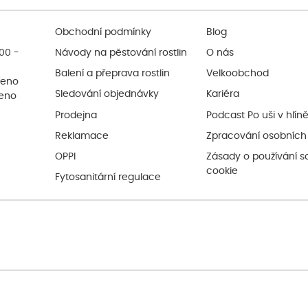
Obchodní podmínky
Blog
:00 -
Návody na pěstování rostlin
O nás
Balení a přeprava rostlin
Velkoobchod
řeno
Sledování objednávky
Kariéra
řeno
Prodejna
Podcast Po uši v hlín
Reklamace
Zpracování osobních
OPPI
Zásady o používání s
cookie
Fytosanitární regulace