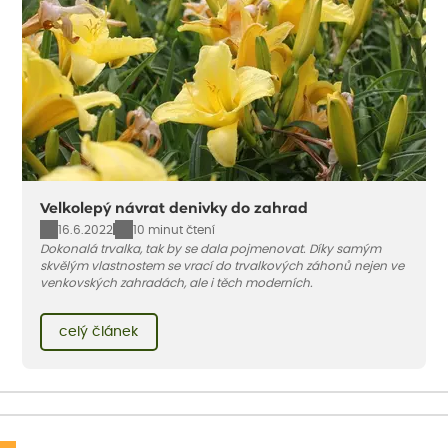
Velkolepý návrat denivky do zahrad
16.6.2022
10 minut čtení
Dokonalá trvalka, tak by se dala pojmenovat. Díky samým
skvělým vlastnostem se vrací do trvalkových záhonů nejen ve
venkovských zahradách, ale i těch moderních.
celý článek