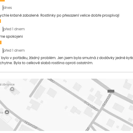
dnes
 rychle krásně zabalené. Rostlinky po přesazení velice dobře prospívají
před 1 dnem
sme spokojeni
před 1 dnem
bylo v pořádku, žádný problém. Jen jsem byla smutná z dodávky jedné kytky, 
 chytne. Byla to celkově slabá rostlina oproti ostatním.