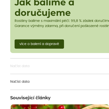
Jak balíme a
doručujeme
Rostliny balíme s maximální péčí. 99,8 % zásilek doručí
Garance výměny zdarma, při doručení poškozené rostlin
více o balení a dopravě
Načíst data
Načíst data
Související články