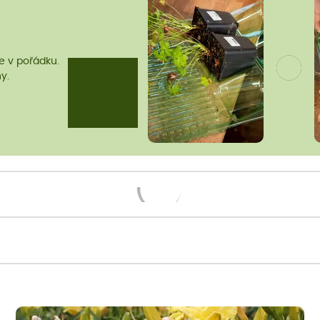
me v pořádku.
y.
Načítám...