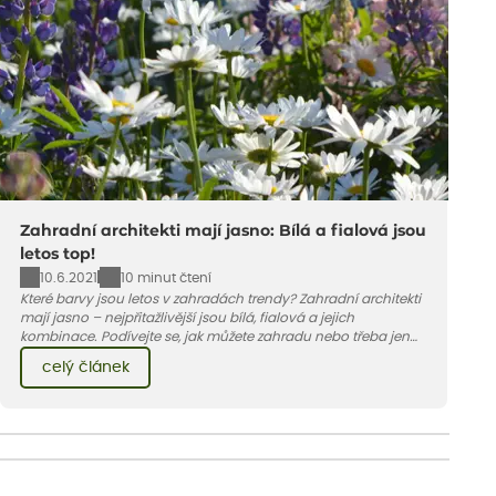
Zahradní architekti mají jasno: Bílá a fialová jsou
letos top!
10.6.2021
10 minut čtení
Které barvy jsou letos v zahradách trendy? Zahradní architekti
mají jasno – nejpřitažlivější jsou bílá, fialová a jejich
kombinace. Podívejte se, jak můžete zahradu nebo třeba jen
jeden záhon, terasu či balkon do bílo-fialových tónů
celý článek
obléknout i vy.