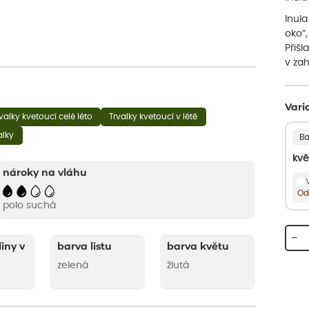
Inul
oko“,
Přišl
v za
Vari
valky kvetoucí celé léto
Trvalky kvetoucí v létě
alky
Ba
kvě
nároky na vláhu
Od
polo suchá
−
liny v
barva listu
barva květu
zelená
žlutá