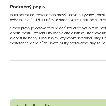
Podrobný popis
Inula helenium, česky oman pravý, lidově nazývaný „koňské 
hvězdnicovité. Přišla k nám ze střední Asie. Tradičně se pě
Oman pravý je vysoká trvalka dorůstající do výšky 2 m. St
v horní části. Přízemní listy má vejčitě eliptické, stonkové l
květy žluté barvy s uzoučkými jazykovými květními lístky. 
dostatečně vlhké půdě. Květní vršky ořezáváme, aby se koř