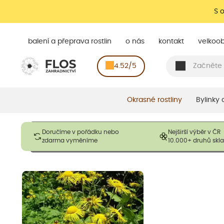
S 
balení a přeprava rostlin
o nás
kontakt
velkoo
4.52/5
Okrasné rostliny
Bylinky
Obrázky slouží pouze pro ilustrační účely a mají reprezentovat
Doručíme v pořádku nebo
Nejširší výběr v ČR
opadavé rostliny dodávány v dormantním stavu a bez listů. R
zdarma vyměníme
10.000+ druhů sk
výška, aby se podpo