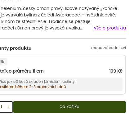
a helenium, česky oman pravý, lidově nazývaný „koňské
 je vytrvalá bylina z čeledi Asteraceae – hvězdnicovité.
a k nám ze střední Asie. Tradičně se pěstuje
hradách.Oman pravý je vysoká trvalka…
Vše o produktu
mapa zahradnictví
anty produktu
lík
tník o průměru 11 cm
109
Kč
Více jak 50 kusů skladem
Umístění rostliny:
esíláme během 2-3 pracovních dnů
+
do košíku