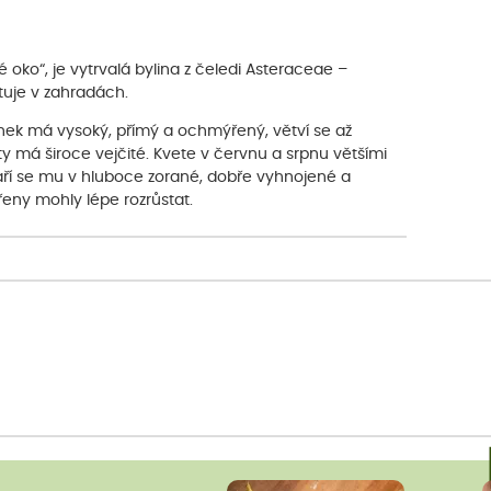
oko“, je vytrvalá bylina z čeledi Asteraceae –
stuje v zahradách.
onek má vysoký, přímý a ochmýřený, větví se až
isty má široce vejčité. Kvete v červnu a srpnu většími
Daří se mu v hluboce zorané, dobře vyhnojené a
eny mohly lépe rozrůstat.