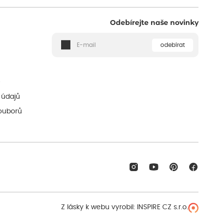
Odebírejte naše novinky
odebírat
ě
 údajů
ouborů
Z lásky k webu vyrobil:
INSPIRE CZ s.r.o.