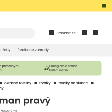
Přihlásit se
otřeby
Realizace zahrady
e přirozeným
Ekologické a šetrné
m
balení rostlin
okrasné rostliny
trvalky
trvalky na slunce
ny
man pravý
a helenium