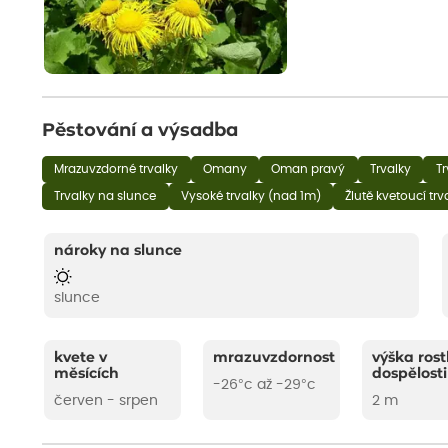
Pěstování a výsadba
Mrazuvzdorné trvalky
Omany
Oman pravý
Trvalky
Tr
Trvalky na slunce
Vysoké trvalky (nad 1m)
Žlutě kvetoucí trv
nároky na slunce
slunce
kvete v
mrazuvzdornost
výška rost
měsících
dospělosti
-26°c až -29°c
červen - srpen
2 m