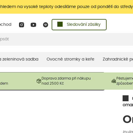
ohledem na vysoké teploty odesíláme pouze od pondělí do středy
bchod
Sledování zásilky
 a zeleninová sadba
Ovocné stromky a keře
Zahradnické p
 prodávané produkty. V závislosti na sezónnosti mohou být
Doprava zdarma při nákupu
Pěstujem
ostliny mohou být také sestřiženy níže, než je uvedená
ladem
nad 2500 Kč
způsobe
řil nový růst.
oma
O
Inul