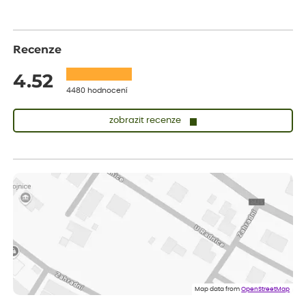
Recenze
4.52
4480 hodnocení
zobrazit recenze
Lenka
ověřený nákup
před 1 dnem
Doporučuji. Naprostá spokojenost.
Marcela
ověřený nákup
před 1 dnem
Jsem spokojená a budu vás doporučovat.
Vratislav
ověřený nákup
před 1 dnem
Spokojenost rostlina dorazila vpořádku
Map data from
OpenStreetMap