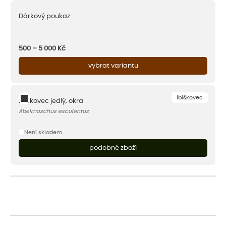
Dárkový poukaz
500 – 5 000
Kč
vybrat variantu
Ibiškovec
Ibiškovec jedlý, okra
Abelmoschus esculentus
Není skladem
podobné zboží