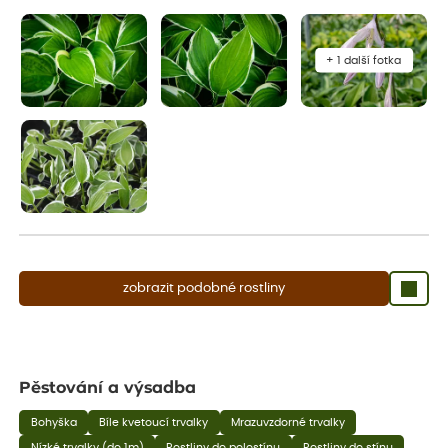
aby se podpořil nový růst.
+ 1 další fotka
zobrazit podobné rostliny
Pěstování a výsadba
Bohyška
Bíle kvetoucí trvalky
Mrazuvzdorné trvalky
Nízké trvalky (do 1m)
Rostliny do polostínu
Rostliny do stínu