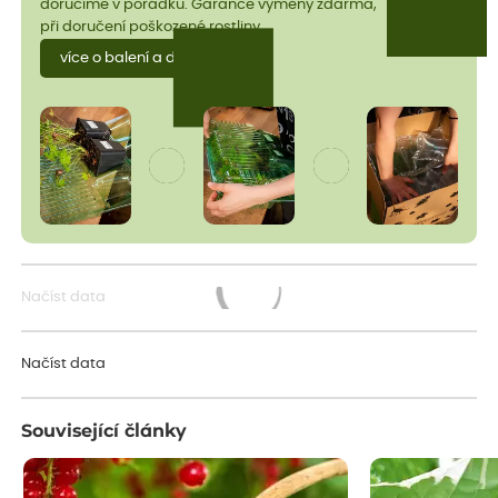
doručíme v pořádku. Garance výměny zdarma,
při doručení poškozené rostliny.
více o balení a dopravě
Načíst data
Načítám...
Načíst data
Související články