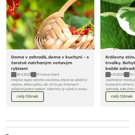
Doma v zahradě, doma v kuchyni – s
Královny stín
čerstvě natrhaným voňavým
trvalky. Bohyš
rybízem
každé zahrad
29.4.2021
4.9.2020
10 minut čtení
10 
Hřejivé teplo letního sluníčka, které se sklání k
Zastíněná místa p
obzoru. Mísa rybízu, do níž to po hroznech
toulavým stínem, o
přibývá jedna radost. Všechny ty vůně a zvuky
zahrady, kde jiné r
červencové zahrady. Sklizeň rybízu do kuchyně
vše jsou lokality
celý článek
celý článek
vnese neuvěřitelný klid a radost. A taky trochu
doporučíme dvě z 
bezstarostnosti dětství při mlsání babiččina
okrasných listem.
drobenkového koláče s rybízem.
odvděčí atraktivn