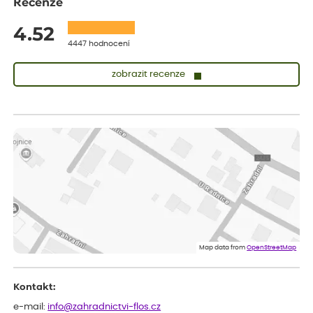
Recenze
4.52
4447 hodnocení
zobrazit recenze
Sandra
ověřený nákup
dnes
vše v naprostém pořádku
Eva
ověřený nákup
dnes
Velmi spokojená dekuji
Jana
ověřený nákup
dnes
Flos je nejlepší &#129321;
Map data from
OpenStreetMap
Kontakt:
e-mail:
info@zahradnictvi-flos.cz