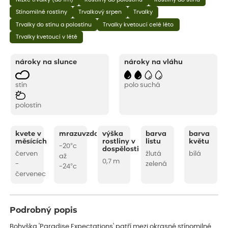
Stínomilné rostliny
Trvalkový srpen
Trvalky
Trvalky do stínu a polostínu
Trvalky kvetoucí celé léto
Trvalky kvetoucí v létě
nároky na slunce
nároky na vláhu
stín
polo suchá
polostín
kvete v
mrazuvzdornost
výška
barva
barva
měsících
rostliny v
listu
květu
-20°c
dospělosti
červen
žlutá
bílá
až
0,7 m
-
zelená
-24°c
červenec
Podrobný popis
Bohyška 'Paradise Expectations' patří mezi okrasné stínomilné