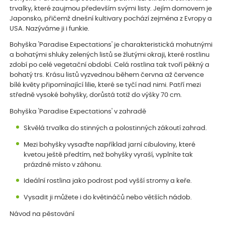
trvalky, které zaujmou především svými listy. Jejím domovem je
Japonsko, přičemž dnešní kultivary pochází zejména z Evropy a
USA. Nazýváme ji i funkie.
Bohyška 'Paradise Expectations' je charakteristická mohutnými
a bohatými shluky zelených listů se žlutými okraji, které rostlinu
zdobí po celé vegetační období. Celá rostlina tak tvoří pěkný a
bohatý trs. Krásu listů vyzvednou během června až července
bílé květy připomínající lilie, které se tyčí nad nimi. Patří mezi
středně vysoké bohyšky, dorůstá totiž do výšky 70 cm.
Bohyška 'Paradise Expectations' v zahradě
Skvělá trvalka do stinných a polostinných zákoutí zahrad.
Mezi bohyšky vysaďte například jarní cibuloviny, které
kvetou ještě předtím, než bohyšky vyraší, vyplníte tak
prázdné místo v záhonu.
Ideální rostlina jako podrost pod vyšší stromy a keře.
Vysadit ji můžete i do květináčů nebo větších nádob.
Návod na pěstování