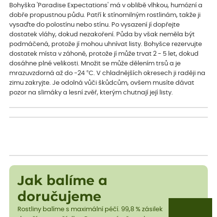
Bohyška 'Paradise Expectations' má v oblibě vlhkou, humózní a
dobře propustnou půdu. Patří k stínomilným rostlinám, takže ji
vysaďte do polostínu nebo stínu. Po vysazení jí dopřejte
dostatek vláhy, dokud nezakoření. Půda by však neměla být
podmáčená, protože jí mohou uhnívat listy. Bohyšce rezervujte
dostatek místa v záhoně, protože jí může trvat 2 - 5 let, dokud
dosáhne plné velikosti. Množit se může dělením trsů a je
mrazuvzdorná až do -24 °C. V chladnějších okresech ji raději na
zimu zakryjte. Je odolná vůči škůdcům, ovšem musíte dávat
pozor na slimáky a lesní zvěř, kterým chutnají její listy.
Jak balíme a
doručujeme
Rostliny balíme s maximální péčí. 99,8 % zásilek