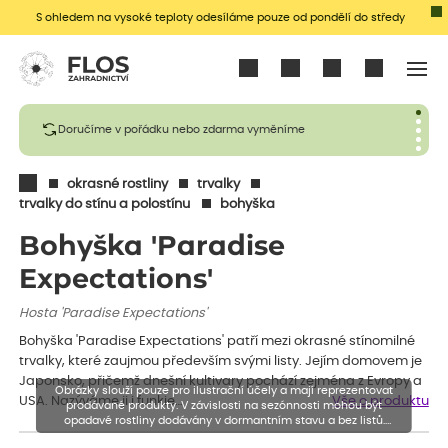
S ohledem na vysoké teploty odesíláme pouze od pondělí do středy
Přihlásit se
Doručíme v pořádku nebo zdarma vyměníme
okrasné rostliny
trvalky
trvalky do stínu a polostínu
bohyška
Bohyška 'Paradise
Expectations'
Hosta 'Paradise Expectations'
Bohyška 'Paradise Expectations' patří mezi okrasné stínomilné
trvalky, které zaujmou především svými listy. Jejím domovem je
Japonsko, přičemž dnešní kultivary pochází zejména z Evropy a
Obrázky slouží pouze pro ilustrační účely a mají reprezentovat
USA. Nazýváme ji i funkie…
Vše o produktu
prodávané produkty. V závislosti na sezónnosti mohou být
opadavé rostliny dodávány v dormantním stavu a bez listů.
Rostliny mohou být také sestřiženy níže, než je uvedená výška,