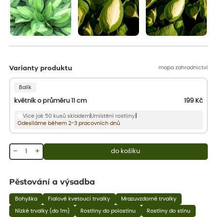
mapa zahradnictví
Varianty produktu
Balík
květník o průměru 11 cm
199
Kč
Více jak 50 kusů skladem
Umístění rostliny:
Odesíláme během 2-3 pracovních dnů
−
+
do košíku
Pěstování a výsadba
Bohyška
Fialově kvetoucí trvalky
Mrazuvzdorné trvalky
Nízké trvalky (do 1m)
Rostliny do polostínu
Rostliny do stínu