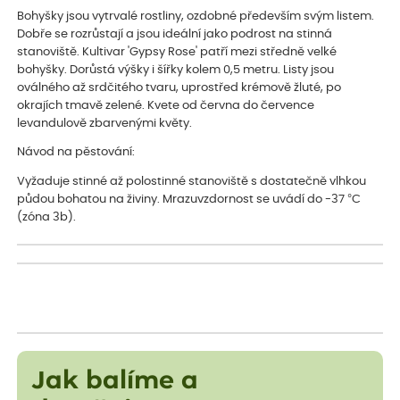
Bohyšky jsou vytrvalé rostliny, ozdobné především svým listem.
Dobře se rozrůstají a jsou ideální jako podrost na stinná
stanoviště. Kultivar 'Gypsy Rose' patří mezi středně velké
bohyšky. Dorůstá výšky i šířky kolem 0,5 metru. Listy jsou
oválného až srdčitého tvaru, uprostřed krémově žluté, po
okrajích tmavě zelené. Kvete od června do července
levandulově zbarvenými květy.
Návod na pěstování:
Vyžaduje stinné až polostinné stanoviště s dostatečně vlhkou
půdou bohatou na živiny. Mrazuvzdornost se uvádí do -37 °C
(zóna 3b).
Jak balíme a