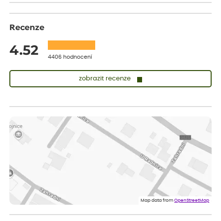
Recenze
4.52
4406 hodnocení
zobrazit recenze
Lenka
ověřený nákup
před 1 dnem
Měla jsem pouze 1objednavku a zatím jsem spokojená se
sazenicemi
Miroslava
ověřený nákup
před 1 dnem
Rostliny byly v pořádku, dobře zabalené, celková spokojenost.
Dominika
ověřený nákup
před 1 dnem
Doporučuji :). Spokojenost, stromky v pěkném stavu. Jediné, co
Map data from
OpenStreetMap
my chybělo, bylo komunikování nedostupného zboží před
odesláním objednávky, objednali bychom obratem náhradu.
Děkujeme