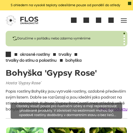
S ohledem na vysoké teploty odesíláme pouze od pondělí do středy
Přihlásit se
Doručíme v pořádku nebo zdarma vyměníme
okrasné rostliny
trvalky
trvalky do stínu a polostínu
bohyška
Bohyška 'Gypsy Rose'
Hosta 'Gypsy Rose'
Popis rostliny:Bohyšky jsou vytrvalé rostliny, ozdobné především
svým listem. Dobře se rozrůstají a jsou ideální jako podrost na
stinná stanoviště. Kultivar 'Gypsy Rose' patří mezi středně velké
Obrázky slouží pouze pro ilustrační účely a mají reprezentovat
bohyšky. Dorůstá výšky i…
Vše o produktu
prodávané produkty. V závislosti na sezónnosti mohou být
opadavé rostliny dodávány v dormantním stavu a bez listů.
Rostliny mohou být také sestřiženy níže, než je uvedená výška,
aby se podpořil nový růst.