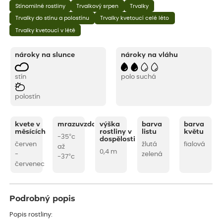
Stínomilné rostliny
Trvalkový srpen
Trvalky
Trvalky do stínu a polostínu
Trvalky kvetoucí celé léto
Trvalky kvetoucí v létě
nároky na slunce
nároky na vláhu
stín
polo suchá
polostín
kvete v
mrazuvzdornost
výška
barva
barva
měsících
rostliny v
listu
květu
-35°c
dospělosti
červen
žlutá
fialová
až
0,4 m
-
zelená
-37°c
červenec
Podrobný popis
Popis rostliny: