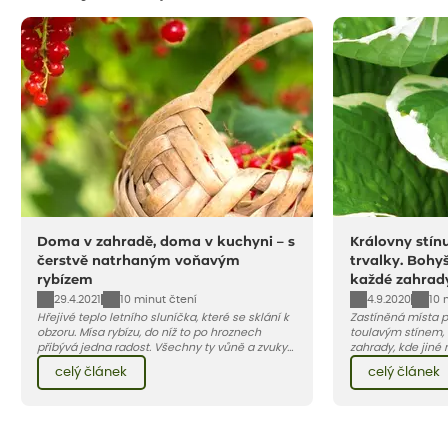
Doma v zahradě, doma v kuchyni – s
Královny stín
čerstvě natrhaným voňavým
trvalky. Bohyš
rybízem
každé zahrad
29.4.2021
4.9.2020
10 minut čtení
10 
Hřejivé teplo letního sluníčka, které se sklání k
Zastíněná místa p
obzoru. Mísa rybízu, do níž to po hroznech
toulavým stínem, o
přibývá jedna radost. Všechny ty vůně a zvuky
zahrady, kde jiné r
červencové zahrady. Sklizeň rybízu do kuchyně
vše jsou lokality
celý článek
celý článek
vnese neuvěřitelný klid a radost. A taky trochu
doporučíme dvě z 
bezstarostnosti dětství při mlsání babiččina
okrasných listem.
drobenkového koláče s rybízem.
odvděčí atraktivn