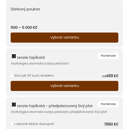
Dárkový poukaz
500 – 5 000
Kč
vybrat variantu
Hortenzie
Hortenzie řapíkatá
Hydrangea anomala subsp petiolaris
Více jak 50 kusů skladem
499
Kč
od
vybrat variantu
Hortenzie
Hortenzie řapíkatá - předpěstovaný živý plot
Hydrangea anomala subsp petiolaris předpěstovaný živý plot
v sezoně běžně dostupné
7890
Kč