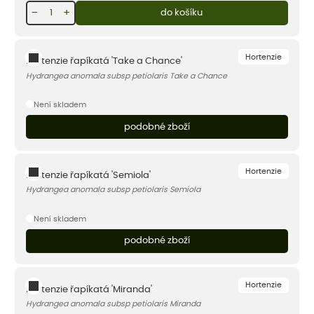
−
+
do košíku
Hortenzie
Hortenzie řapíkatá 'Take a Chance'
Hydrangea anomala subsp petiolaris Take a Chance
Není skladem
podobné zboží
Hortenzie
Hortenzie řapíkatá 'Semiola'
Hydrangea anomala subsp petiolaris Semiola
Není skladem
podobné zboží
Hortenzie
Hortenzie řapíkatá 'Miranda'
Hydrangea anomala subsp petiolaris Miranda