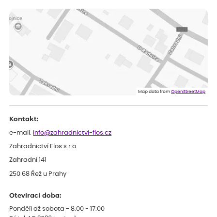
ověřený nákup
dnes
Vše přišlo velice rychle krásně zabalené. Rostlinky po přesazení
velice dobře prospívají
Jarda
ověřený nákup
před 1 dnem
Dobrý den, byli jsme spokojeni
Lenka
ověřený nákup
před 1 dnem
Eshop, objednání bylo v pořádku, žádný problém. Jen jsem byla
Map data from
OpenStreetMap
smutná z dodávky jedné kytky, která nebyla v nejlepší kondici a i
po zasazení vypadá spíše, že odejde, než že se chytne. Byla to
celkově slabá rostlina oproti ostatním.
Kontakt:
e-mail:
info@zahradnictvi-flos.cz
Zahradnictví Flos s.r.o.
Zahradní 141
250 68 Řež u Prahy
Otevírací doba:
Pondělí až sobota - 8:00 - 17:00