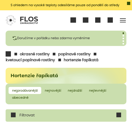
S ohledem na vysoké teploty odesíláme pouze od pondělí do středy
Přihlásit se
Doručíme v pořádku nebo zdarma vyměníme
okrasné rostliny
popínavé rostliny
kvetoucí popínavé rostliny
hortenzie řapíkatá
Hortenzie řapíkatá
nejprodávanější
nejnovější
nejdražší
nejlevnější
abecedně
Filtrovat