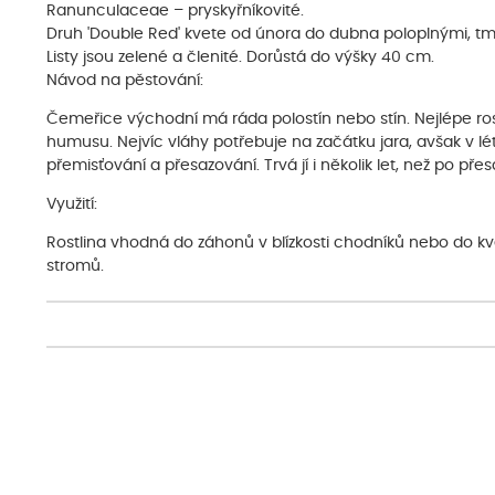
Ranunculaceae – pryskyřníkovité.
Druh 'Double Red' kvete od února do dubna poloplnými, tm
Listy jsou zelené a členité. Dorůstá do výšky 40 cm.
Návod na pěstování:
Čemeřice východní má ráda polostín nebo stín. Nejlépe 
humusu. Nejvíc vláhy potřebuje na začátku jara, avšak v lét
přemisťování a přesazování. Trvá jí i několik let, než po př
Využití:
Rostlina vhodná do záhonů v blízkosti chodníků nebo do kv
stromů.