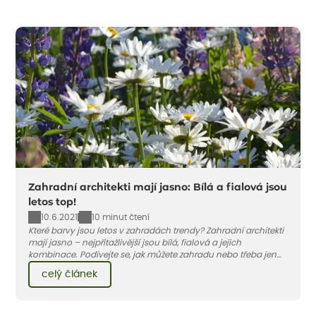
Zahradní architekti mají jasno: Bílá a fialová jsou
letos top!
10.6.2021
10 minut čtení
Které barvy jsou letos v zahradách trendy? Zahradní architekti
mají jasno – nejpřitažlivější jsou bílá, fialová a jejich
kombinace. Podívejte se, jak můžete zahradu nebo třeba jen
jeden záhon, terasu či balkon do bílo-fialových tónů
celý článek
obléknout i vy.