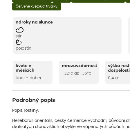
Červeně kvetoucí trvalky
nároky na slunce
stín
polostín
kvete v
mrazuvzdornost
výška rost
měsících
dospělosti
-32°c až -35°c
únor - duben
0,4 m
Podrobný popis
Popis rostliny:
Helleborus orientalis, česky čemeřice východní, původní dr
skalnatých stanovištích obvykle ve vápenatých půdách na U