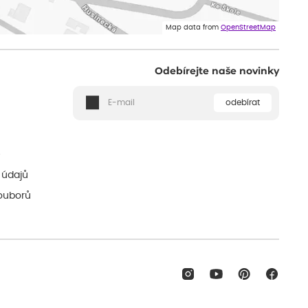
Map data from
OpenStreetMap
Odebírejte naše novinky
odebírat
ě
 údajů
ouborů