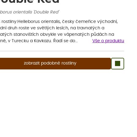
borus orientalis 'Double Red'
 rostliny:Helleborus orientalis, česky čemeřice východní,
ní druh roste ve světlých lesích, na travnatých a
natých stanovištích obvykle ve vápenatých půdách na
ině, v Turecku a Kavkazu. Řadí se do…
Vše o produktu
zobrazit podobné rostliny