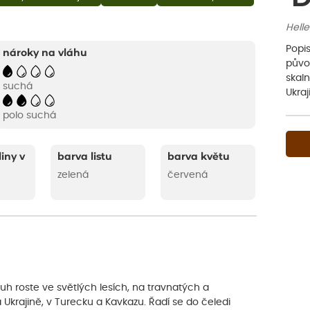
Helle
Popis
nároky na vláhu
původ
skal
suchá
Ukraj
polo suchá
liny v
barva listu
barva květu
zelená
červená
uh roste ve světlých lesích, na travnatých a
krajině, v Turecku a Kavkazu. Řadí se do čeledi