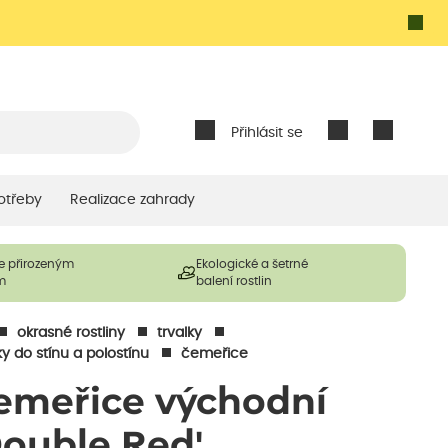
Přihlásit se
otřeby
Realizace zahrady
e přirozeným
Ekologické a šetrné
m
balení rostlin
okrasné rostliny
trvalky
ky do stínu a polostínu
čemeřice
emeřice východní
Double Red'