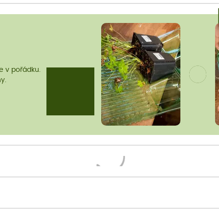
me v pořádku.
y.
Načítám...