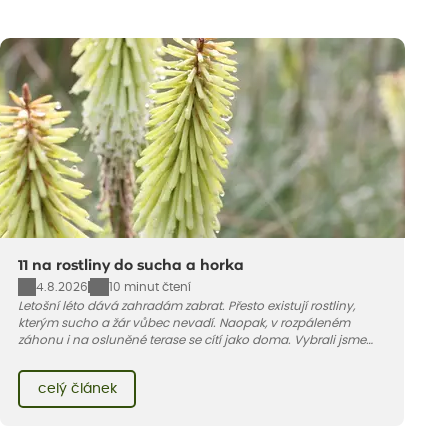
11 na rostliny do sucha a horka
4.8.2026
10 minut čtení
Letošní léto dává zahradám zabrat. Přesto existují rostliny,
kterým sucho a žár vůbec nevadí. Naopak, v rozpáleném
záhonu i na osluněné terase se cítí jako doma. Vybrali jsme
pro vás 11 tipů na odolné druhy, které zvládnou horké a suché
léto bez pravidelné zálivky. Pojďme se podívat, které to jsou.
celý článek