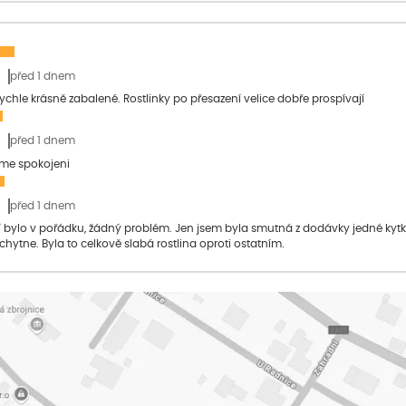
před 1 dnem
 rychle krásně zabalené. Rostlinky po přesazení velice dobře prospívají
před 1 dnem
sme spokojeni
před 1 dnem
bylo v pořádku, žádný problém. Jen jsem byla smutná z dodávky jedné kytky, 
 chytne. Byla to celkově slabá rostlina oproti ostatním.