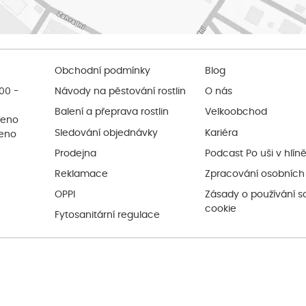
Obchodní podmínky
Blog
:00 -
Návody na pěstování rostlin
O nás
Balení a přeprava rostlin
Velkoobchod
řeno
Sledování objednávky
Kariéra
řeno
Prodejna
Podcast Po uši v hlín
Reklamace
Zpracování osobních
OPPI
Zásady o používání s
cookie
Fytosanitární regulace