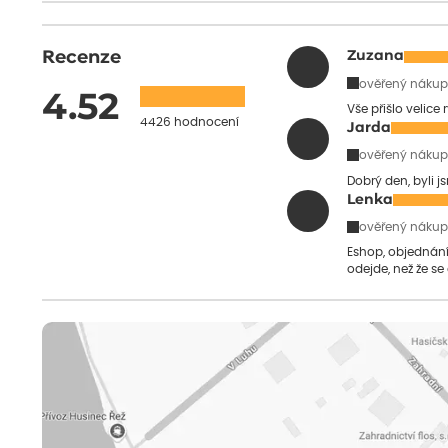
Recenze
Zuzana
ověřený nákup
4.52
Vše přišlo velice
4426 hodnocení
Jarda
ověřený nákup
Dobrý den, byli j
Lenka
ověřený nákup
Eshop, objednání 
odejde, než že se