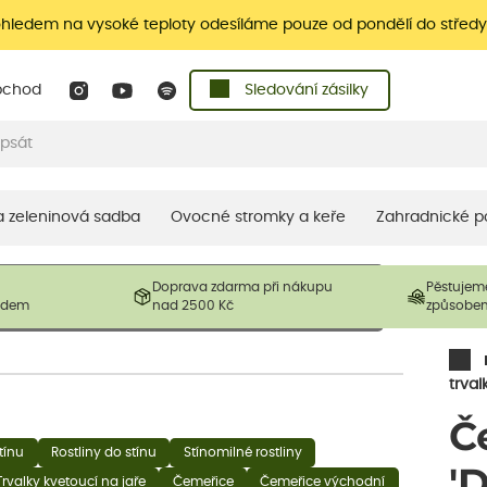
ohledem na vysoké teploty odesíláme pouze od pondělí do středy
bchod
Sledování zásilky
 a zeleninová sadba
Ovocné stromky a keře
Zahradnické p
 prodávané produkty. V závislosti na sezónnosti mohou být
Doprava zdarma při nákupu
Pěstujem
ostliny mohou být také sestřiženy níže, než je uvedená
ladem
nad 2500 Kč
způsobe
řil nový růst.
trval
Č
tínu
Rostliny do stínu
Stínomilné rostliny
'
Trvalky kvetoucí na jaře
Čemeřice
Čemeřice východní