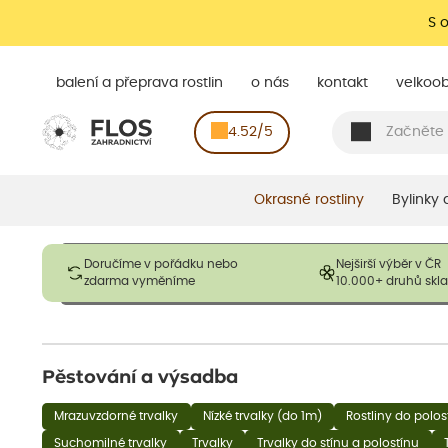
S 
balení a přeprava rostlin
o nás
kontakt
velkoo
4.52/5
Okrasné rostliny
Bylinky
Obrázky slouží pouze pro ilustrační účely a mají reprezentovat
Doručíme v pořádku nebo
Nejširší výběr v ČR
opadavé rostliny dodávány v dormantním stavu a bez listů. R
zdarma vyměníme
10.000+ druhů sk
výška, aby se podpo
Pěstování a výsadba
Mrazuvzdorné trvalky
Nízké trvalky (do 1m)
Rostliny do polos
Suchomilné trvalky
Trvalky
Trvalky do stínu a polostínu