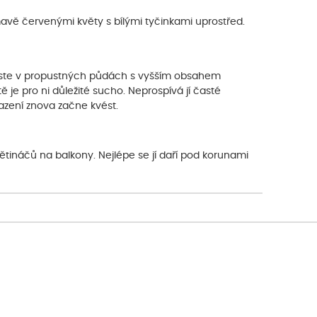
avě červenými květy s bílými tyčinkami uprostřed.
roste v propustných půdách s vyšším obsahem
ě je pro ni důležité sucho. Neprospívá jí časté
esazení znova začne kvést.
ětináčů na balkony. Nejlépe se jí daří pod korunami