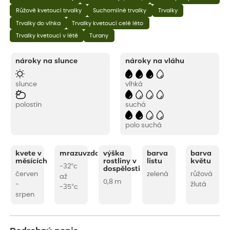
Růžově kvetoucí trvalky
Suchomilné trvalky
Trvalky
Trvalky do vlhka
Trvalky kvetoucí celé léto
Trvalky kvetoucí v létě
Turany
nároky na slunce
nároky na vláhu
slunce
vlhká
polostín
suchá
polo suchá
kvete v
mrazuvzdornost
výška
barva
barva
měsících
rostliny v
listu
květu
-32°c
dospělosti
červen
zelená
růžová
až
0,8 m
-
žlutá
-35°c
srpen