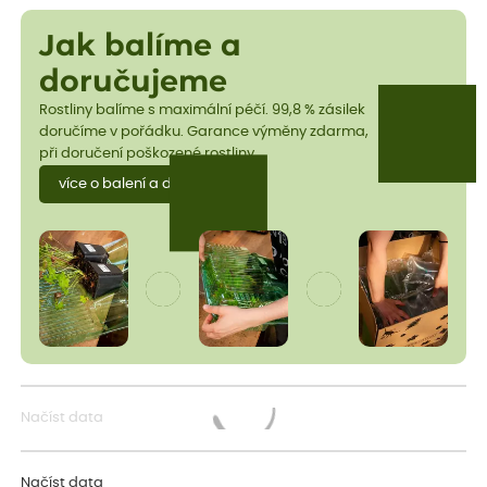
Jak balíme a
doručujeme
Rostliny balíme s maximální péčí. 99,8 % zásilek
doručíme v pořádku. Garance výměny zdarma,
při doručení poškozené rostliny.
více o balení a dopravě
Načíst data
Načítám...
Načíst data