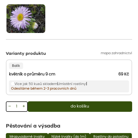
aby se podpořil nový růst.
mapa zahradnictví
Varianty produktu
Balík
květník o průměru 9 cm
69
Kč
Více jak 50 kusů skladem
Umístění rostliny:
Odesíláme během 2-3 pracovních dnů
−
+
do košíku
Pěstování a výsadba
Mrazuvzdorné trvalky
Nízké trvalky (do 1m)
Rostliny do polostínu