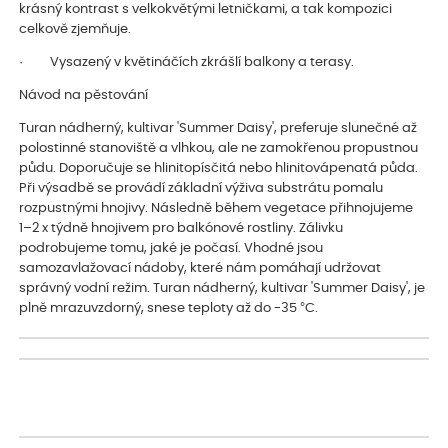
krásný kontrast s velkokvětými letničkami, a tak kompozici
celkově zjemňuje.
· Vysazený v květináčích zkrášlí balkony a terasy.
Návod na pěstování
Turan nádherný, kultivar 'Summer Daisy', preferuje slunečné až
polostinné stanoviště a vlhkou, ale ne zamokřenou propustnou
půdu. Doporučuje se hlinitopísčitá nebo hlinitovápenatá půda.
Při výsadbě se provádí základní výživa substrátu pomalu
rozpustnými hnojivy. Následně během vegetace přihnojujeme
1–2 x týdně hnojivem pro balkónové rostliny. Zálivku
podrobujeme tomu, jaké je počasí. Vhodné jsou
samozavlažovací nádoby, které nám pomáhají udržovat
správný vodní režim. Turan nádherný, kultivar 'Summer Daisy', je
plně mrazuvzdorný, snese teploty až do -35 °C.