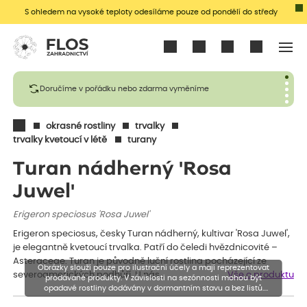
S ohledem na vysoké teploty odesíláme pouze od pondělí do středy
Přihlásit se
Doručíme v pořádku nebo zdarma vyměníme
okrasné rostliny
trvalky
trvalky kvetoucí v létě
turany
Turan nádherný 'Rosa
Juwel'
Erigeron speciosus 'Rosa Juwel'
Erigeron speciosus, česky Turan nádherný, kultivar 'Rosa Juwel',
je elegantně kvetoucí trvalka. Patří do čeledi hvězdnicovité –
Asteraceae. Turan je původně luční rostlina pocházející ze
Obrázky slouží pouze pro ilustrační účely a mají reprezentovat
severoamerických podhůří. U nás…
Vše o produktu
prodávané produkty. V závislosti na sezónnosti mohou být
opadavé rostliny dodávány v dormantním stavu a bez listů.
Rostliny mohou být také sestřiženy níže, než je uvedená výška,