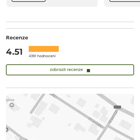
bezstarostnosti dětství při mlsání babiččina
drobenkového koláče s rybízem.
Recenze
4.51
4391 hodnocení
zobrazit recenze
Nina
ověřený nákup
před 1 dnem
Rychlé dodání, pečlivě zabalené rostliny
Anna
ověřený nákup
před 1 dnem
Rostlinky jsem dostala zdravé, v perfektní formě a pečlivě
zabalené! Určitě se sem vrátím pro další nakup!
Anna
ověřený nákup
před 1 dnem