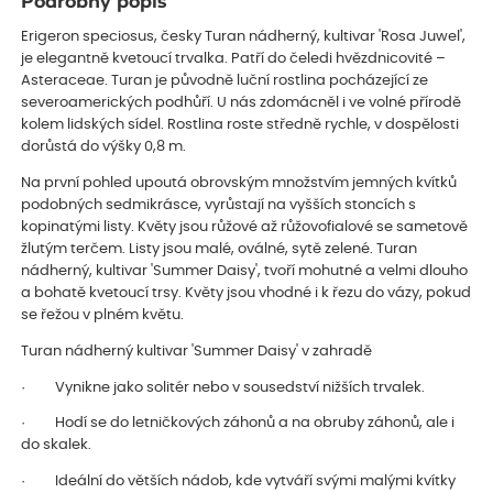
Podrobný popis
Erigeron speciosus, česky Turan nádherný, kultivar 'Rosa Juwel',
je elegantně kvetoucí trvalka. Patří do čeledi hvězdnicovité –
Asteraceae. Turan je původně luční rostlina pocházející ze
severoamerických podhůří. U nás zdomácněl i ve volné přírodě
kolem lidských sídel. Rostlina roste středně rychle, v dospělosti
dorůstá do výšky 0,8 m.
Na první pohled upoutá obrovským množstvím jemných kvítků
podobných sedmikrásce, vyrůstají na vyšších stoncích s
kopinatými listy. Květy jsou růžové až růžovofialové se sametově
žlutým terčem. Listy jsou malé, oválné, sytě zelené. Turan
nádherný, kultivar 'Summer Daisy', tvoří mohutné a velmi dlouho
a bohatě kvetoucí trsy. Květy jsou vhodné i k řezu do vázy, pokud
se řežou v plném květu.
Turan nádherný kultivar 'Summer Daisy' v zahradě
· Vynikne jako solitér nebo v sousedství nižších trvalek.
· Hodí se do letničkových záhonů a na obruby záhonů, ale i
do skalek.
· Ideální do větších nádob, kde vytváří svými malými kvítky