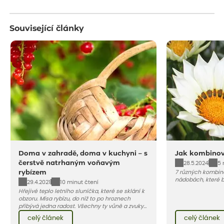
Související články
Doma v zahradě, doma v kuchyni – s
Jak kombinov
čerstvě natrhaným voňavým
28.5.2024
5 
rybízem
7 různých kombina
nádobách, které b
29.4.2021
10 minut čtení
Hřejivé teplo letního sluníčka, které se sklání k
obzoru. Mísa rybízu, do níž to po hroznech
přibývá jedna radost. Všechny ty vůně a zvuky
červencové zahrady. Sklizeň rybízu do kuchyně
celý článek
celý článek
vnese neuvěřitelný klid a radost. A taky trochu