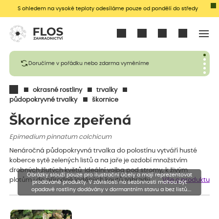
S ohledem na vysoké teploty odesíláme pouze od pondělí do středy
Přihlásit se
Doručíme v pořádku nebo zdarma vyměníme
okrasné rostliny
trvalky
půdopokryvné trvalky
škornice
Škornice zpeřená
Epimedium pinnatum colchicum
Nenáročná půdopokryvná trvalka do polostínu vytváří husté
koberce sytě zelených listů a na jaře je ozdobí množstvím
drobných žlutých květů. Ideální volba pod stromy, k živým
Obrázky slouží pouze pro ilustrační účely a mají reprezentovat
plotům i do přírodně laděných koutů zahrady.
Vše o produktu
prodávané produkty. V závislosti na sezónnosti mohou být
opadavé rostliny dodávány v dormantním stavu a bez listů.
Rostliny mohou být také sestřiženy níže, než je uvedená výška,
aby se podpořil nový růst.