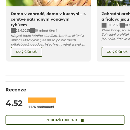
Doma v zahradě, doma v kuchyni – s
Zahradní archi
čerstvě natrhaným voňavým
a fialová jsou
rybízem
10.6.2021
10 
Které barvy jsou 
29.4.2021
10 minut čtení
Zahradní architekt
Hřejivé teplo letního sluníčka, které se sklání k
jsou bílá, fialová
obzoru. Mísa rybízu, do níž to po hroznech
se, jak můžete za
přibývá jedna radost. Všechny ty vůně a zvuky
záhon, terasu či b
červencové zahrady. Sklizeň rybízu do kuchyně
celý článek
celý článek
obléknout i vy.
vnese neuvěřitelný klid a radost. A taky trochu
bezstarostnosti dětství při mlsání babiččina
drobenkového koláče s rybízem.
Recenze
4.52
4426 hodnocení
zobrazit recenze