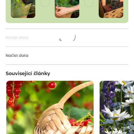
Načíst data
Načítám...
Načíst data
Související články