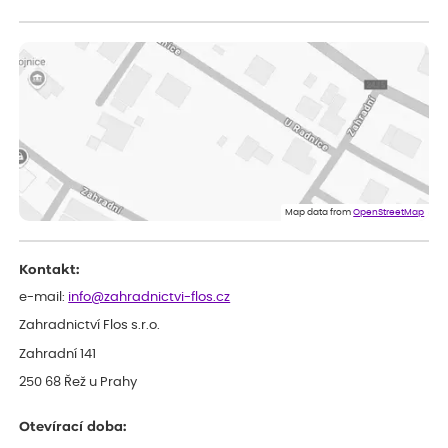
Zuzana
ověřený nákup
dnes
Vše přišlo velice rychle krásně zabalené. Rostlinky po přesazení
velice dobře prospívají
Jarda
ověřený nákup
dnes
Dobrý den, byli jsme spokojeni
Lenka
ověřený nákup
dnes
Eshop, objednání bylo v pořádku, žádný problém. Jen jsem byla
Map data from
OpenStreetMap
smutná z dodávky jedné kytky, která nebyla v nejlepší kondici a i
po zasazení vypadá spíše, že odejde, než že se chytne. Byla to
celkově slabá rostlina oproti ostatním.
Kontakt:
e-mail:
info@zahradnictvi-flos.cz
Zahradnictví Flos s.r.o.
Zahradní 141
250 68 Řež u Prahy
Otevírací doba: