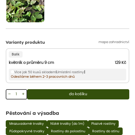
mapa zahradnictví
Varianty produktu
Balík
květník o průměru 9 cm
129
Kč
Více jak 50 kusů skladem
Umístění rostliny:
Odesíláme během 2-3 pracovních dnů
−
+
do košíku
Pěstování a výsadba
Mrazuvzdorné trvalky
Nízké trvalky (do 1m)
Plazivé rostliny
Půdopokryvné trvalky
Rostliny do polostínu
Rostliny do stínu