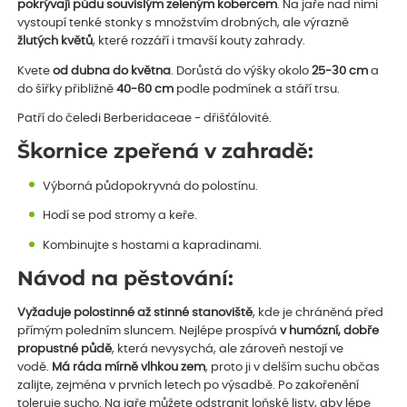
pokrývají půdu souvislým zeleným kobercem
. Na jaře nad nimi
vystoupí tenké stonky s množstvím drobných, ale výrazně
žlutých květů
, které rozzáří i tmavší kouty zahrady.
Kvete
od dubna do května
. Dorůstá do výšky okolo
25-30 cm
a
do šířky přibližně
40-60 cm
podle podmínek a stáří trsu.
Patří do čeledi Berberidaceae - dřišťálovité.
Škornice zpeřená v zahradě:
Výborná půdopokryvná do polostínu.
Hodí se pod stromy a keře.
Kombinujte s hostami a kapradinami.
Návod na pěstování:
Vyžaduje polostinné až stinné stanoviště
, kde je chráněná před
přímým poledním sluncem. Nejlépe prospívá
v humózní, dobře
propustné půdě
, která nevysychá, ale zároveň nestojí ve
vodě.
Má ráda mírně vlhkou zem
, proto ji v delším suchu občas
zalijte, zejména v prvních letech po výsadbě. Po zakořenění
toleruje sucho. Na jaře můžete odstranit loňské listy, aby lépe