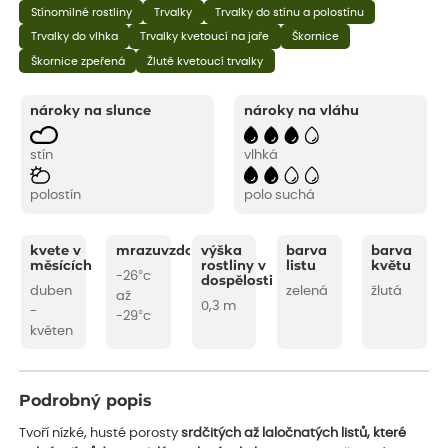
Stínomilné rostliny
Trvalky
Trvalky do stínu a polostínu
Trvalky do vlhka
Trvalky kvetoucí na jaře
Škornice
Škornice zpeřená
Žlutě kvetoucí trvalky
nároky na slunce
nároky na vláhu
stín
vlhká
polostín
polo suchá
kvete v
mrazuvzdornost
výška
barva
barva
měsících
rostliny v
listu
květu
-26°c
dospělosti
duben
zelená
žlutá
až
0,3 m
-
-29°c
květen
Podrobný popis
Tvoří nízké, husté porosty
srdčitých až laločnatých listů, které