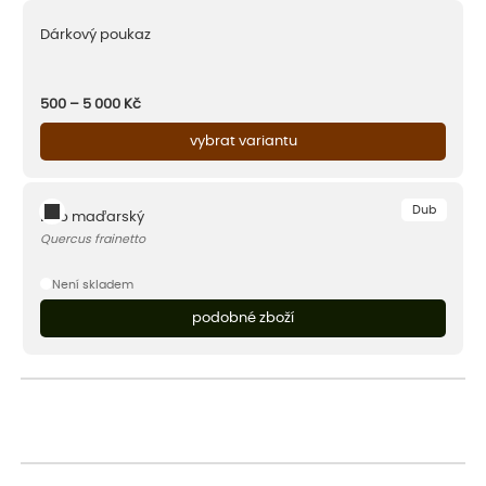
Dárkový poukaz
500 – 5 000
Kč
vybrat variantu
Dub
Dub maďarský
Quercus frainetto
Není skladem
podobné zboží