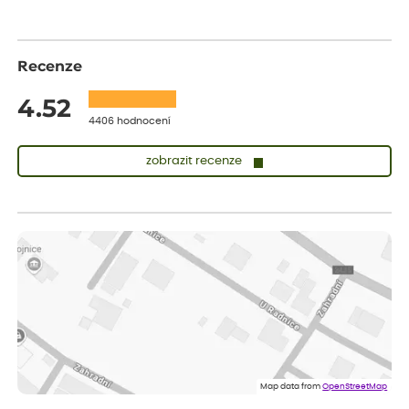
Recenze
4.52
4406 hodnocení
zobrazit recenze
Lenka
ověřený nákup
dnes
Měla jsem pouze 1objednavku a zatím jsem spokojená se
sazenicemi
Miroslava
ověřený nákup
dnes
Rostliny byly v pořádku, dobře zabalené, celková spokojenost.
Dominika
ověřený nákup
dnes
Doporučuji :). Spokojenost, stromky v pěkném stavu. Jediné, co
Map data from
OpenStreetMap
my chybělo, bylo komunikování nedostupného zboží před
odesláním objednávky, objednali bychom obratem náhradu.