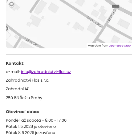
Anna
ověřený nákup
před 1 dnem
Rostlinky jsem dostala zdravé, v perfektní formě a pečlivě
zabalené! Určitě se sem vrátím pro další nakup!
Anna
ověřený nákup
před 1 dnem
Celková spokojenost
Map data from
OpenStreetMap
Kontakt:
e-mail:
info@zahradnictvi-flos.cz
Zahradnictví Flos s.r.o.
Zahradní 141
250 68 Řež u Prahy
Otevírací doba:
Pondělí až sobota - 8:00 - 17:00
Pátek 1.5.2026 je otevřeno
Pátek 8.5.2026 je zavřeno