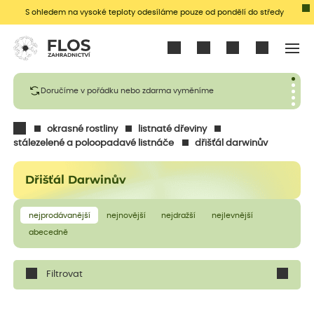
S ohledem na vysoké teploty odesíláme pouze od pondělí do středy
Přihlásit se
Doručíme v pořádku nebo zdarma vyměníme
okrasné rostliny
listnaté dřeviny
stálezelené a poloopadavé listnáče
dřišťál darwinův
Dřišťál Darwinův
nejprodávanější
nejnovější
nejdražší
nejlevnější
abecedně
Filtrovat