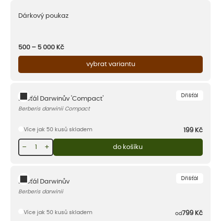
Dárkový poukaz
500 – 5 000
Kč
vybrat variantu
Dřišťál
Dřišťál Darwinův 'Compact'
Berberis darwinii Compact
Více jak 50 kusů skladem
199
Kč
−
+
do košíku
Dřišťál
Dřišťál Darwinův
Berberis darwinii
Více jak 50 kusů skladem
799
Kč
od