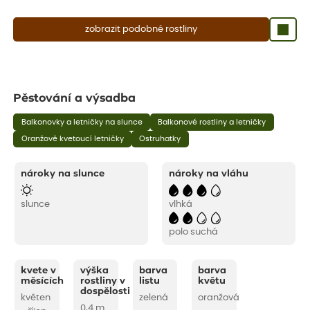
zobrazit podobné rostliny
Pěstování a výsadba
Balkonovky a letničky na slunce
Balkonové rostliny a letničky
Oranžově kvetoucí letničky
Ostruhatky
nároky na slunce
nároky na vláhu
slunce
vlhká
polo suchá
kvete v
výška
barva
barva
měsících
rostliny v
listu
květu
dospělosti
květen
zelená
oranžová
0,4 m