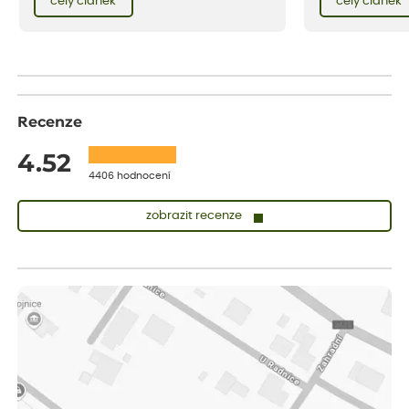
celý článek
celý článek
vnese neuvěřitelný klid a radost. A taky trochu
bezstarostnosti dětství při mlsání babiččina
drobenkového koláče s rybízem.
Recenze
4.52
4406 hodnocení
zobrazit recenze
Lenka
ověřený nákup
před 1 dnem
Měla jsem pouze 1objednavku a zatím jsem spokojená se
sazenicemi
Miroslava
ověřený nákup
před 1 dnem
Rostliny byly v pořádku, dobře zabalené, celková spokojenost.
Dominika