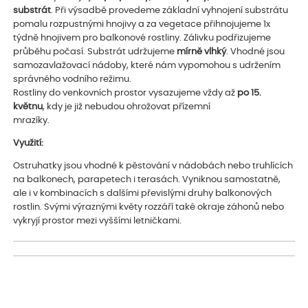
substrát
. Při výsadbě provedeme základní vyhnojení substrátu
pomalu rozpustnými hnojivy a za vegetace přihnojujeme 1x
týdně hnojivem pro balkonové rostliny. Zálivku podřizujeme
průběhu počasí. Substrát udržujeme
mírně vlhký
. Vhodné jsou
samozavlažovací nádoby, které nám vypomohou s udržením
správného vodního režimu.
Rostliny do venkovních prostor vysazujeme vždy až
po 15.
květnu
, kdy je již nebudou ohrožovat přízemní
mrazíky.
Využití:
Ostruhatky jsou vhodné k pěstování v nádobách nebo truhlících
na balkonech, parapetech i terasách. Vyniknou samostatně,
ale i v kombinacích s dalšími převislými druhy balkonových
rostlin. Svými výraznými květy rozzáří také okraje záhonů nebo
vykryjí prostor mezi vyššími letničkami.