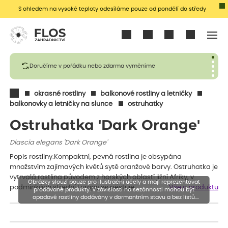
S ohledem na vysoké teploty odesíláme pouze od pondělí do středy
Přihlásit se
Doručíme v pořádku nebo zdarma vyměníme
okrasné rostliny
balkonové rostliny a letničky
balkonovky a letničky na slunce
ostruhatky
Ostruhatka 'Dark Orange'
Diascia elegans 'Dark Orange'
Popis rostliny:Kompaktní, pevná rostlina je obsypána
množstvím zajímavých květů sytě oranžové barvy. Ostruhatka je
vytrvalá rostlina původem z horských oblastí jižní Afriky, v
Obrázky slouží pouze pro ilustrační účely a mají reprezentovat
podmínkách střední Evropy se pěstuje…
Vše o produktu
prodávané produkty. V závislosti na sezónnosti mohou být
opadavé rostliny dodávány v dormantním stavu a bez listů.
Rostliny mohou být také sestřiženy níže, než je uvedená výška,
aby se podpořil nový růst.