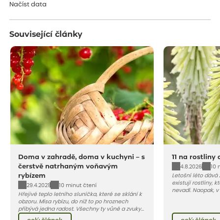
Načíst data
Související články
Doma v zahradě, doma v kuchyni – s
11 na rostliny
čerstvě natrhaným voňavým
4.8.2026
10 
rybízem
Letošní léto dává
existují rostliny,
29.4.2021
10 minut čtení
nevadí. Naopak, v
Hřejivé teplo letního sluníčka, které se sklání k
osluněné terase s
obzoru. Mísa rybízu, do níž to po hroznech
pro vás 11 tipů na
přibývá jedna radost. Všechny ty vůně a zvuky
horké a suché léto
červencové zahrady. Sklizeň rybízu do kuchyně
Pojďme se podívat,