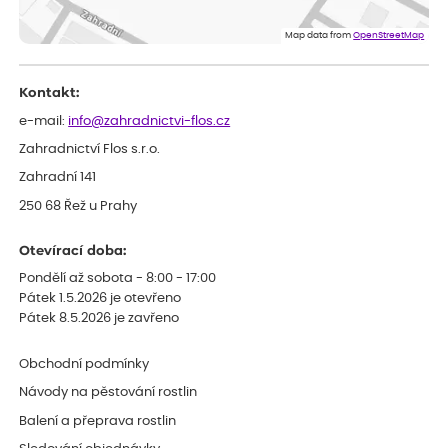
ověřený nákup
před 1 dnem
Doporučuji :). Spokojenost, stromky v pěkném stavu. Jediné, co
Map data from
OpenStreetMap
my chybělo, bylo komunikování nedostupného zboží před
odesláním objednávky, objednali bychom obratem náhradu.
Děkujeme
Kontakt:
e-mail:
info@zahradnictvi-flos.cz
Zahradnictví Flos s.r.o.
Zahradní 141
250 68 Řež u Prahy
Otevírací doba:
Pondělí až sobota - 8:00 - 17:00
Pátek 1.5.2026 je otevřeno
Pátek 8.5.2026 je zavřeno
Obchodní podmínky
Návody na pěstování rostlin
Balení a přeprava rostlin