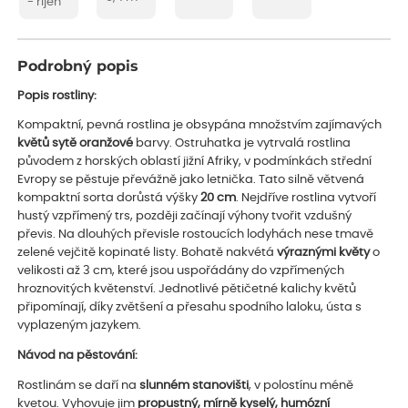
- říjen
Podrobný popis
Popis rostliny:
Kompaktní, pevná rostlina je obsypána množstvím zajímavých
květů sytě oranžové
barvy. Ostruhatka je vytrvalá rostlina
původem z horských oblastí jižní Afriky, v podmínkách střední
Evropy se pěstuje převážně jako letnička. Tato silně větvená
kompaktní sorta dorůstá výšky
20 cm
. Nejdříve rostlina vytvoří
hustý vzpřímený trs, později začínají výhony tvořit vzdušný
převis. Na dlouhých převisle rostoucích lodyhách nese tmavě
zelené vejčitě kopinaté listy. Bohatě nakvétá
výraznými květy
o
velikosti až 3 cm, které jsou uspořádány do vzpřímených
hroznovitých květenství. Jednotlivé pětičetné kalichy květů
připomínají, díky zvětšení a přesahu spodního laloku, ústa s
vyplazeným jazykem.
Návod na pěstování:
Rostlinám se daří na
slunném stanovišti
, v polostínu méně
kvetou. Vyhovuje jim
propustný, mírně kyselý, humózní