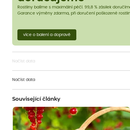
Rostliny balíme s maximální péčí. 99,8 % zásilek doručí
Garance výměny zdarma, při doručení poškozené rostlin
více o balení a dopravě
Načíst data
Načíst data
Související články