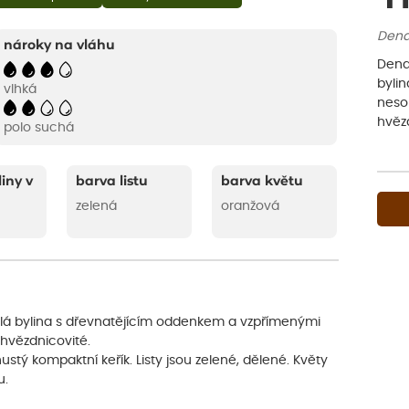
Dend
nároky na vláhu
Dend
byli
vlhká
neso
hvězd
polo suchá
liny v
barva listu
barva květu
zelená
oranžová
alá bylina s dřevnatějícím oddenkem a vzpřímenými
hvězdnicovité.
ustý kompaktní keřík. Listy jsou zelené, dělené. Květy
u.