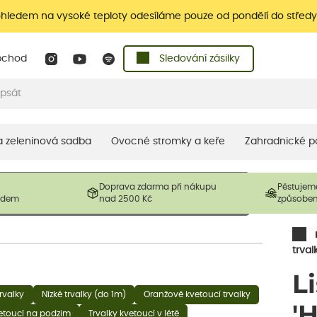
ohledem na vysoké teploty odesíláme pouze od pondělí do středy
bchod
Sledování zásilky
 a zeleninová sadba
Ovocné stromky a keře
Zahradnické p
 prodávané produkty. V závislosti na sezónnosti mohou být
Doprava zdarma při nákupu
Pěstujem
ostliny mohou být také sestřiženy níže, než je uvedená
ladem
nad 2500 Kč
způsobe
řil nový růst.
trval
L
rvalky
Nízké trvalky (do 1m)
Oranžově kvetoucí trvalky
'
vetoucí na podzim
Trvalky kvetoucí v létě