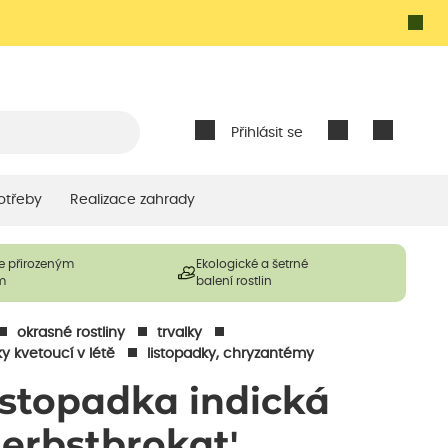
Přihlásit se
otřeby
Realizace zahrady
e přirozeným
Ekologické a šetrné
m
balení rostlin
okrasné rostliny
trvalky
ky kvetoucí v létě
listopadky, chryzantémy
istopadka indická
Herbstbrokat'