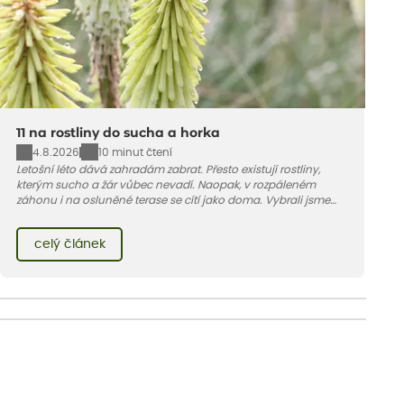
11 na rostliny do sucha a horka
4.8.2026
10 minut čtení
Letošní léto dává zahradám zabrat. Přesto existují rostliny,
kterým sucho a žár vůbec nevadí. Naopak, v rozpáleném
záhonu i na osluněné terase se cítí jako doma. Vybrali jsme
pro vás 11 tipů na odolné druhy, které zvládnou horké a suché
léto bez pravidelné zálivky. Pojďme se podívat, které to jsou.
celý článek