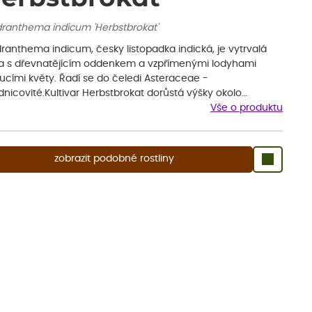
ranthema indicum 'Herbstbrokat'
ranthema indicum, česky listopadka indická, je vytrvalá
na s dřevnatějícím oddenkem a vzpřímenými lodyhami
ucími květy. Řadí se do čeledi Asteraceae -
nicovité.Kultivar Herbstbrokat dorůstá výšky okolo…
Vše o produktu
zobrazit podobné rostliny