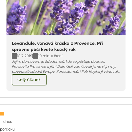
Levandule, voňavá kráska z Provence. Při
správné péči kvete každý rok
18.7.2019
10 minut čtení
Jejím domovem je Středomoří, kde se pěstuje dodnes.
Proslavila Provence a jižní Dalmácii, zamilovali jsme si ji i my,
obyvatelé střední Evropy. Koneckonců, i Petr Hapka jí věnoval
slavnou písničku – Levandulovou zná v podání zpěvačky
celý článek
Hany Hegerové nejspíše každý...
dnes
 pořádku