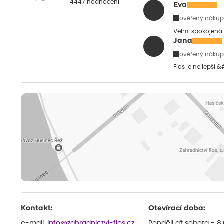
4447 hodnocení
Eva
ověřený nákup
Velmi spokojená 
Jana
ověřený nákup
Flos je nejlepší 
Kontakt:
Otevírací doba:
e-mail:
info@zahradnictvi-flos.cz
Pondělí až sobota - 8