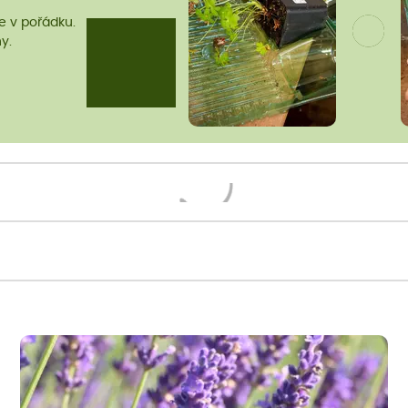
me v pořádku.
y.
Načítám...