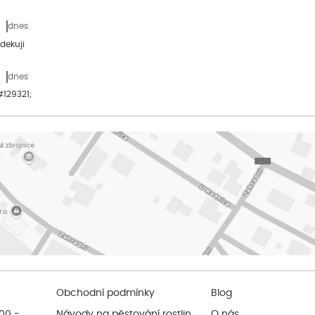
dnes
dekuji
dnes
&#129321;
Obchodní podmínky
Blog
:00 -
Návody na pěstování rostlin
O nás