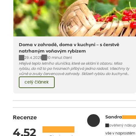
Doma v zahradě, doma v kuchyni – s čerstvě
natrhaným voňavým rybízem
29.4.2021
10 minut čtení
Hřejivé teplo letního sluníčka, které se sklání k obzoru. Mísa
rybízu, do níž to po hroznech přibývá jedna radost. Všechny ty
vůně a zvuky červencové zahrady. Sklizeň rybízu do kuchyně
vnese neuvěřitelný klid a radost. A taky trochu bezstarostnosti
celý článek
dětství při mlsání babiččina drobenkového koláče s rybízem.
Recenze
Sandra
ověřený nákup
4.52
vše v naprostém