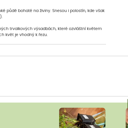
hké půdě bohaté na živiny. Snesou i polostín, kde však
).
ených trvalkových výsadbách, které ozvláštní květem
ich květ je vhodný k řezu.