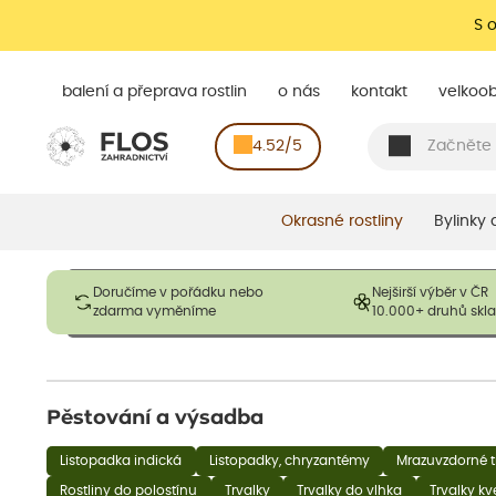
S 
balení a přeprava rostlin
o nás
kontakt
velkoo
4.52/5
Okrasné rostliny
Bylinky
Obrázky slouží pouze pro ilustrační účely a mají reprezentovat
Doručíme v pořádku nebo
Nejširší výběr v ČR
opadavé rostliny dodávány v dormantním stavu a bez listů. R
zdarma vyměníme
10.000+ druhů sk
výška, aby se podpo
Pěstování a výsadba
Listopadka indická
Listopadky, chryzantémy
Mrazuvzdorné t
Rostliny do polostínu
Trvalky
Trvalky do vlhka
Trvalky k