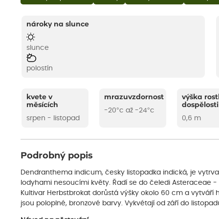
nároky na slunce
slunce
polostín
kvete v
mrazuvzdornost
výška rost
měsících
dospělosti
-20°c až -24°c
srpen - listopad
0,6 m
Podrobný popis
Dendranthema indicum, česky listopadka indická, je vytrv
lodyhami nesoucími květy. Řadí se do čeledi Asteraceae - 
Kultivar Herbstbrokat dorůstá výšky okolo 60 cm a vytváří h
jsou poloplné, bronzové barvy. Vykvétají od září do listopad