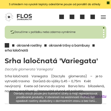
S ohledem na vysoké teploty odesíláme pouze od pondělí do středy
Přihlásit se
Doručíme v pořádku nebo zdarma vyměníme
okrasné rostliny
okrasné trávy a bambusy
srha laločnatá
Srha laločnatá 'Variegata'
Dactylis glomerata 'Variegata'
Srha laločnatá Variegata (Dactylis glomerata) – je to
vytrvalá travina Dorůstá do výšky 0,45 – 0,75m Květ
nevýrazný Kvete od června do srpna Barva listu bílozelená,
na zimu opadávají Stanoviště slunné až polostín…
Obrázky slouží pouze pro ilustrační účely a mají reprezentovat
Vše o produktu
prodávané produkty. V závislosti na sezónnosti mohou být
opadavé rostliny dodávány v dormantním stavu a bez listů.
Rostliny mohou být také sestřiženy níže, než je uvedená výška,
aby se podpořil nový růst.