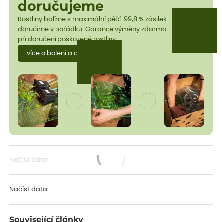
doručujeme
Rostliny balíme s maximální péčí. 99,8 % zásilek
doručíme v pořádku. Garance výměny zdarma,
při doručení poškozené rostliny.
více o balení a dopravě
Načíst data
Načítám...
Načíst data
Související články