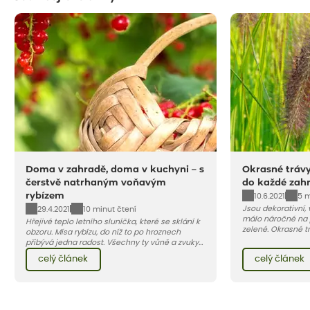
Doma v zahradě, doma v kuchyni – s
Okrasné trávy
čerstvě natrhaným voňavým
do každé zah
rybízem
10.6.2021
5 m
Jsou dekorativní, 
29.4.2021
10 minut čtení
málo náročné na 
Hřejivé teplo letního sluníčka, které se sklání k
zelené. Okrasné tr
obzoru. Mísa rybízu, do níž to po hroznech
terasu živou pale
přibývá jedna radost. Všechny ty vůně a zvuky
jedna z nejoblíbe
červencové zahrady. Sklizeň rybízu do kuchyně
celý článek
celý článek
vnese neuvěřitelný klid a radost. A taky trochu
bezstarostnosti dětství při mlsání babiččina
drobenkového koláče s rybízem.