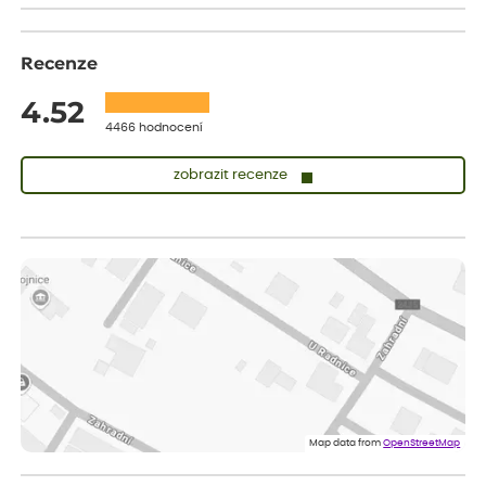
Recenze
4.52
4466 hodnocení
zobrazit recenze
Vladimíra
ověřený nákup
dnes
Vše v pořádku, jsem spokojena.
Iveta
ověřený nákup
dnes
Rostlina mi přišla v dobrém stavu, jsem spokojená.
Zuzana
ověřený nákup
dnes
Spokojenost s dodáním kvalitních rostlin
Map data from
OpenStreetMap