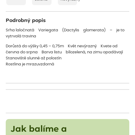
Podrobný popis
Srha laločnatá Variegata (Dactylis glomerata) – je to
vytrvalá travina
Dorůstá do výšky 0,45 – 0,75m Květ nevýrazný Kvete od
června do srpna Barva listu bílozelená, na zimu opadávají
Stanoviště slunné až polostín
Rostlina je mrazuvzdorná
Jak balíme a