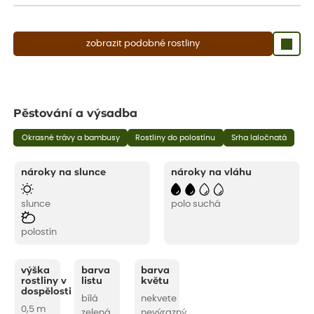
zobrazit podobné rostliny
Pěstování a výsadba
Okrasné trávy a bambusy
Rostliny do polostínu
Srha laločnatá
nároky na slunce
nároky na vláhu
slunce
polo suchá
polostín
výška
barva
barva
rostliny v
listu
květu
dospělosti
bílá
nekvete
0,5 m
zelená
nevýrazný