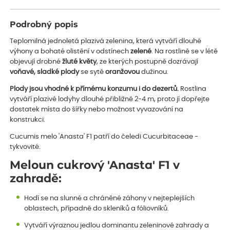
Podrobný popis
Teplomilná jednoletá plazivá zelenina, která vytváří dlouhé
výhony a bohaté olistění v odstínech
zelené
. Na rostlině se v létě
objevují drobné
žluté květy
, ze kterých postupně dozrávají
voňavé, sladké plody
se sytě
oranžovou
dužinou.
Plody jsou vhodné k přímému konzumu i do dezertů.
Rostlina
vytváří plazivé lodyhy dlouhé přibližně 2-4 m, proto jí dopřejte
dostatek místa do šířky nebo možnost vyvazování na
konstrukci.
Cucumis melo 'Anasta' F1 patří do čeledi Cucurbitaceae -
tykvovité.
Meloun cukrový 'Anasta' F1 v
zahradě:
Hodí se na slunné a chráněné záhony v nejteplejších
oblastech, případně do skleníků a fóliovníků.
Vytváří výraznou jedlou dominantu zeleninové zahrady a