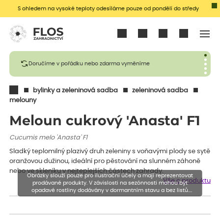
S ohledem na vysoké teploty odesíláme pouze od pondělí do středy
Přihlásit se
Doručíme v pořádku nebo zdarma vyměníme
bylinky a zeleninová sadba
zeleninová sadba
melouny
Meloun cukrový 'Anasta' F1
Cucumis melo 'Anasta' F1
Sladký teplomilný plazivý druh zeleniny s voňavými plody se sytě
oranžovou dužinou, ideální pro pěstování na slunném záhoně
nebo ve skleníku v nejteplejších částech zahrady.
Obrázky slouží pouze pro ilustrační účely a mají reprezentovat
Vše o produktu
prodávané produkty. V závislosti na sezónnosti mohou být
opadavé rostliny dodávány v dormantním stavu a bez listů.
Rostliny mohou být také sestřiženy níže, než je uvedená výška,
aby se podpořil nový růst.