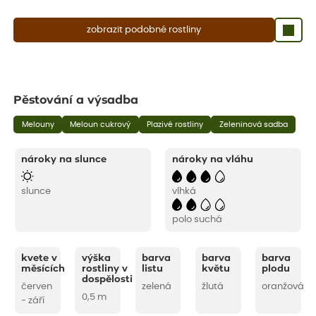
zobrazit podobné rostliny
Pěstování a výsadba
Melouny
Meloun cukrový
Plazivé rostliny
Zeleninová sadba
nároky na slunce
nároky na vláhu
slunce
vlhká
polo suchá
kvete v
výška
barva
barva
barva
měsících
rostliny v
listu
květu
plodu
dospělosti
červen
zelená
žlutá
oranžová
0,5 m
- září