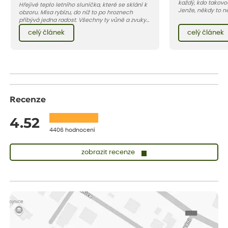
každý, kdo takovo
Hřejivé teplo letního sluníčka, které se sklání k
Jenže, někdy to n
obzoru. Mísa rybízu, do níž to po hroznech
snadné, v poslední
přibývá jedna radost. Všechny ty vůně a zvuky
napadají larvy d
červencové zahrady. Sklizeň rybízu do kuchyně
celý článek
celý článek
květilky cibulové 
vnese neuvěřitelný klid a radost. A taky trochu
bezstarostnosti dětství při mlsání babiččina
drobenkového koláče s rybízem.
Recenze
4.52
4406 hodnocení
zobrazit recenze
Lenka
ověřený nákup
před 1 dnem
Měla jsem pouze 1objednavku a zatím jsem spokojená se
sazenicemi
Miroslava