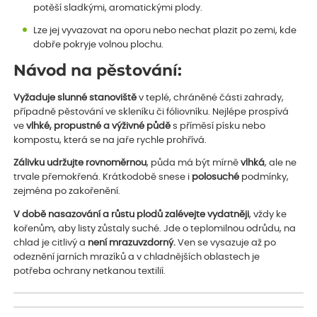
potěší sladkými, aromatickými plody.
Lze jej vyvazovat na oporu nebo nechat plazit po zemi, kde
dobře pokryje volnou plochu.
Návod na pěstování:
Vyžaduje slunné stanoviště
v teplé, chráněné části zahrady,
případně pěstování ve skleníku či fóliovníku. Nejlépe prospívá
ve
vlhké, propustné a výživné půdě
s příměsí písku nebo
kompostu, která se na jaře rychle prohřívá.
Zálivku udržujte rovnoměrnou
, půda má být mírně
vlhká
, ale ne
trvale přemokřená. Krátkodobě snese i
polosuché
podmínky,
zejména po zakořenění.
V době nasazování a růstu plodů zalévejte vydatněji
, vždy ke
kořenům, aby listy zůstaly suché. Jde o teplomilnou odrůdu, na
chlad je citlivý a
není mrazuvzdorný.
Ven se vysazuje až po
odeznění jarních mrazíků a v chladnějších oblastech je
potřeba ochrany netkanou textilií.