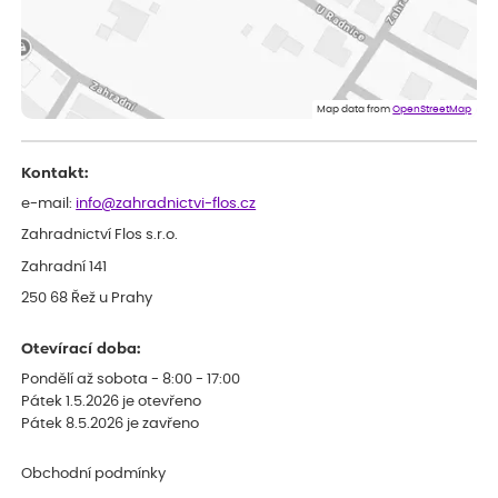
ověřený nákup
před 1 dnem
Rostliny byly v pořádku, dobře zabalené, celková spokojenost.
Dominika
ověřený nákup
před 1 dnem
Doporučuji :). Spokojenost, stromky v pěkném stavu. Jediné, co
Map data from
OpenStreetMap
my chybělo, bylo komunikování nedostupného zboží před
odesláním objednávky, objednali bychom obratem náhradu.
Děkujeme
Kontakt:
e-mail:
info@zahradnictvi-flos.cz
Zahradnictví Flos s.r.o.
Zahradní 141
250 68 Řež u Prahy
Otevírací doba:
Pondělí až sobota - 8:00 - 17:00
Pátek 1.5.2026 je otevřeno
Pátek 8.5.2026 je zavřeno
Obchodní podmínky