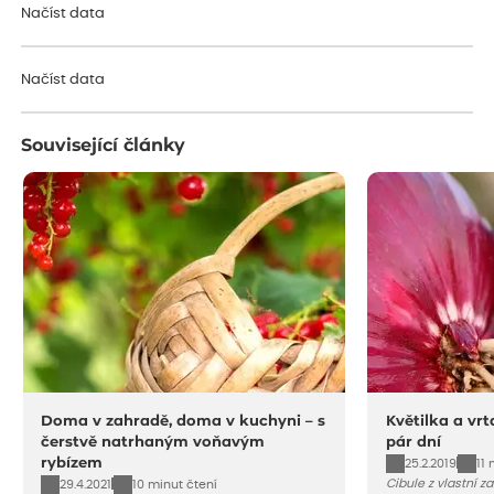
Načíst data
Načíst data
Související články
Doma v zahradě, doma v kuchyni – s
Květilka a vrt
čerstvě natrhaným voňavým
pár dní
rybízem
25.2.2019
11 
Cibule z vlastní za
29.4.2021
10 minut čtení