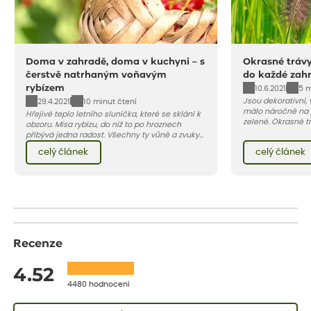
Doma v zahradě, doma v kuchyni – s
Okrasné trávy
čerstvě natrhaným voňavým
do každé zah
rybízem
10.6.2021
5 m
Jsou dekorativní, 
29.4.2021
10 minut čtení
málo náročné na 
Hřejivé teplo letního sluníčka, které se sklání k
zelené. Okrasné tr
obzoru. Mísa rybízu, do níž to po hroznech
terasu živou pale
přibývá jedna radost. Všechny ty vůně a zvuky
jedna z nejoblíbe
červencové zahrady. Sklizeň rybízu do kuchyně
celý článek
celý článek
vnese neuvěřitelný klid a radost. A taky trochu
bezstarostnosti dětství při mlsání babiččina
drobenkového koláče s rybízem.
Recenze
4.52
4480 hodnocení