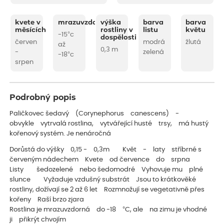
kvete v
mrazuvzdornost
výška
barva
barva
měsících
rostliny v
listu
květu
-15°c
dospělosti
červen
modrá
žlutá
až
0,3 m
-
zelená
-18°c
srpen
Podrobný popis
Paličkovec šedavý (Corynephorus canescens) -
obvykle vytrvalá rostlina, vytvářející husté trsy, má hustý
kořenový systém. Je nenáročná
Dorůstá do výšky 0,15 - 0,3m Květ - laty stříbrné s
červeným nádechem Kvete od července do srpna
Listy šedozelené nebo šedomodré Vyhovuje mu plné
slunce Vyžaduje vzdušný substrát Jsou to krátkověké
rostliny, dožívají se 2 až 6 let Rozmnožují se vegetativně přes
kořeny Raší brzo zjara
Rostlina je mrazuvzdorná do -18 °C, ale na zimu je vhodné
ji přikrýt chvojím