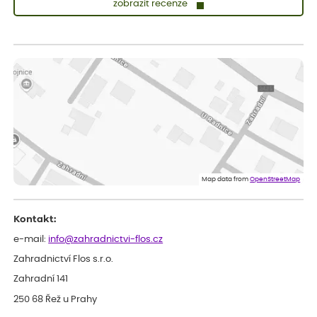
zobrazit recenze
Lenka
ověřený nákup
dnes
Doporučuji. Naprostá spokojenost.
Marcela
ověřený nákup
dnes
Jsem spokojená a budu vás doporučovat.
Vratislav
ověřený nákup
dnes
Spokojenost rostlina dorazila vpořádku
Map data from
OpenStreetMap
Kontakt:
e-mail:
info@zahradnictvi-flos.cz
Zahradnictví Flos s.r.o.
Zahradní 141
250 68 Řež u Prahy