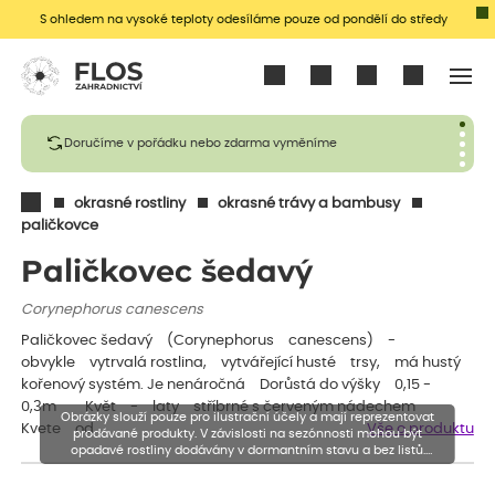
S ohledem na vysoké teploty odesíláme pouze od pondělí do středy
Přihlásit se
Doručíme v pořádku nebo zdarma vyměníme
okrasné rostliny
okrasné trávy a bambusy
paličkovce
Paličkovec šedavý
Corynephorus canescens
Paličkovec šedavý (Corynephorus canescens) -
obvykle vytrvalá rostlina, vytvářející husté trsy, má hustý
kořenový systém. Je nenáročná Dorůstá do výšky 0,15 -
0,3m Květ - laty stříbrné s červeným nádechem
Obrázky slouží pouze pro ilustrační účely a mají reprezentovat
Kvete od…
Vše o produktu
prodávané produkty. V závislosti na sezónnosti mohou být
opadavé rostliny dodávány v dormantním stavu a bez listů.
Rostliny mohou být také sestřiženy níže, než je uvedená výška,
aby se podpořil nový růst.