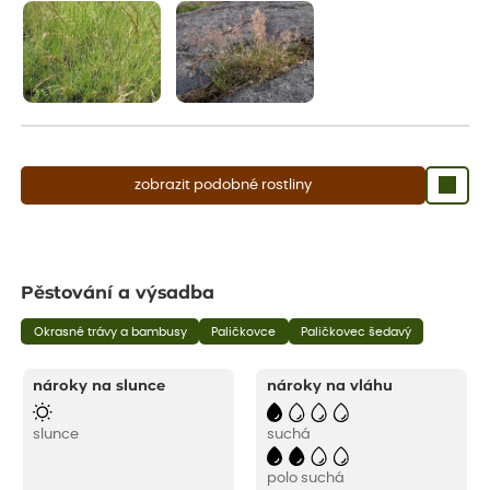
zobrazit podobné rostliny
Pěstování a výsadba
Okrasné trávy a bambusy
Paličkovce
Paličkovec šedavý
nároky na slunce
nároky na vláhu
slunce
suchá
polo suchá