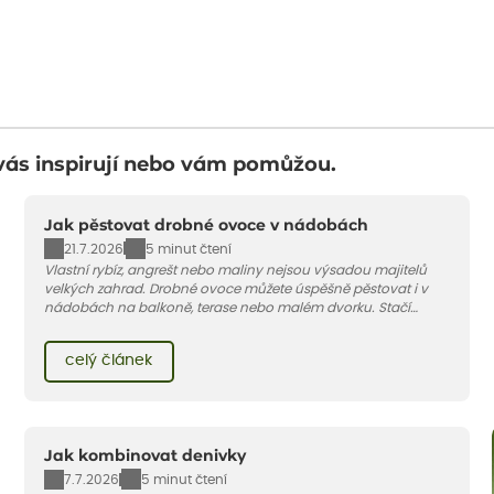
vás inspirují nebo vám pomůžou.
Jak pěstovat drobné ovoce v nádobách
21.7.2026
5 minut čtení
Vlastní rybíz, angrešt nebo maliny nejsou výsadou majitelů
velkých zahrad. Drobné ovoce můžete úspěšně pěstovat i v
nádobách na balkoně, terase nebo malém dvorku. Stačí
vybrat vhodnou odrůdu, dostatečně velký květináč a dodržet
pár základních pravidel. V tomto článku vám poradíme, jak na
celý článek
to.
Jak kombinovat denivky
7.7.2026
5 minut čtení