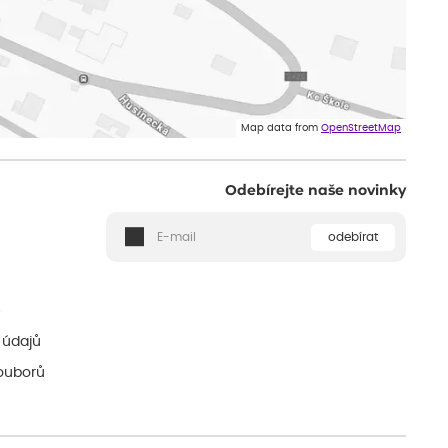
Map data from
OpenStreetMap
Odebírejte naše novinky
odebírat
ě
 údajů
ouborů