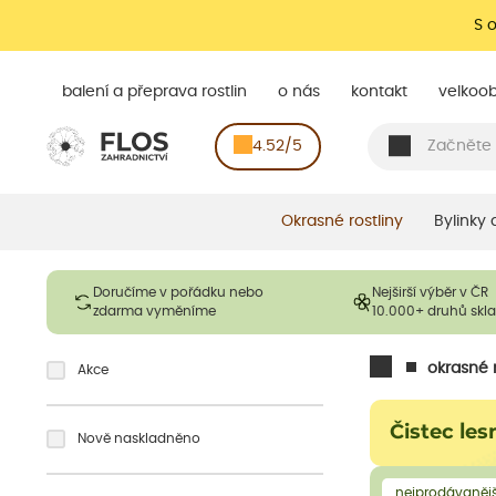
S 
balení a přeprava rostlin
o nás
kontakt
velkoo
4.52/5
Okrasné rostliny
Bylinky
Doručíme v pořádku nebo
Nejširší výběr v ČR
zdarma vyměníme
10.000+ druhů sk
okrasné r
Akce
Čistec les
Nově naskladněno
nejprodávanějš