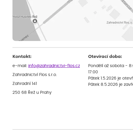
Kontakt:
Otevírací doba:
e-mail:
info@zahradnictvi-flos.cz
Pondělí až sobota - 8
17:00
Zahradnictví Flos s.r.o.
Pátek 1.5.2026 je otev
Zahradní 141
Pátek 8.5.2026 je zav
250 68 Řež u Prahy