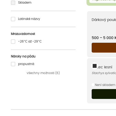
Skladem
Latinské názvy
Dárkový pouk
Mrazuvzdornost
500 – 5 000
-26°C až -29°C
Nároky na půdu
propustná
Čistec lesní
všechny možnosti (6)
Stachys sylvati
Není skladem