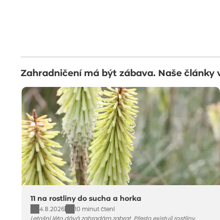
Zahradničení má být zábava. Naše články 
11 na rostliny do sucha a horka
4.8.2026
10 minut čtení
Letošní léto dává zahradám zabrat. Přesto existují rostliny,