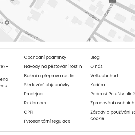
Obchodní podmínky
Blog
:00 -
Návody na pěstování rostlin
O nás
Balení a přeprava rostlin
Velkoobchod
řeno
Sledování objednávky
Kariéra
řeno
Prodejna
Podcast Po uši v hlín
Reklamace
Zpracování osobních
OPPI
Zásady o používání s
cookie
Fytosanitární regulace