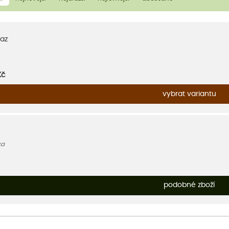
az
Kč
vybrat variantu
ca
podobné zboží