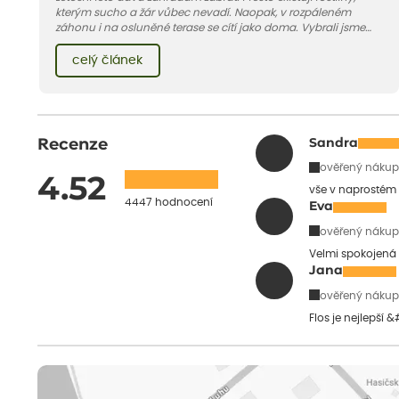
kterým sucho a žár vůbec nevadí. Naopak, v rozpáleném
záhonu i na osluněné terase se cítí jako doma. Vybrali jsme
pro vás 11 tipů na odolné druhy, které zvládnou horké a suché
léto bez pravidelné zálivky. Pojďme se podívat, které to jsou.
celý článek
Recenze
Sandra
ověřený nákup
4.52
vše v naprostém
4447 hodnocení
Eva
ověřený nákup
Velmi spokojená 
Jana
ověřený nákup
Flos je nejlepší 