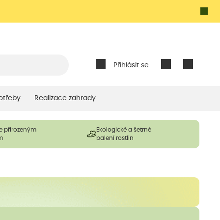
Přihlásit se
otřeby
Realizace zahrady
e přirozeným
Ekologické a šetrné
m
balení rostlin