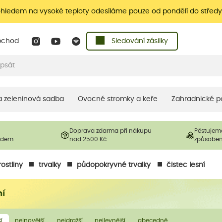
ohledem na vysoké teploty odesíláme pouze od pondělí do středy
bchod
Sledování zásilky
 a zeleninová sadba
Ovocné stromky a keře
Zahradnické p
Doprava zdarma při nákupu
Pěstujem
ladem
nad 2500 Kč
způsobe
ostliny
trvalky
půdopokryvné trvalky
čistec lesní
ní
í
nejnovější
nejdražší
nejlevnější
abecedně