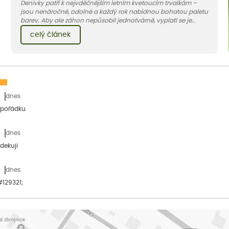
Denivky patří k nejvděčnějším letním kvetoucím trvalkám –
jsou nenáročné, odolné a každý rok nabídnou bohatou paletu
barev. Aby ale záhon nepůsobil jednotvárně, vyplatí se je
doplnit vhodnými sousedy. V dnešním článku vám ukážeme, s
celý článek
jakými trvalkami a travinami denivky nejlépe ladí.
dnes
 pořádku
dnes
dekuji
dnes
&#129321;