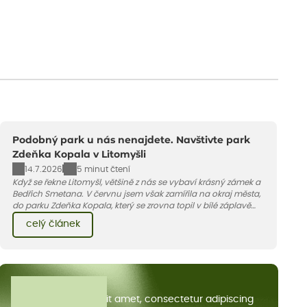
Podobný park u nás nenajdete. Navštivte park
Zdeňka Kopala v Litomyšli
14.7.2026
5 minut čtení
Když se řekne Litomyšl, většině z nás se vybaví krásný zámek a
Bedřich Smetana. V červnu jsem však zamířila na okraj města,
do parku Zdeňka Kopala, který se zrovna topil v bílé záplavě
kvetoucích kopretin. Fotky řeknou víc než slova, přidávám k
celý článek
nim pár řádků o tom, jak tento jedinečný kus krajiny vznikl.
Všechny články
Lorem ipsum dolor sit amet, consectetur adipiscing