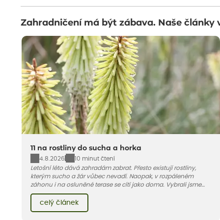
Zahradničení má být zábava. Naše články 
11 na rostliny do sucha a horka
4.8.2026
10 minut čtení
Letošní léto dává zahradám zabrat. Přesto existují rostliny,
kterým sucho a žár vůbec nevadí. Naopak, v rozpáleném
záhonu i na osluněné terase se cítí jako doma. Vybrali jsme
pro vás 11 tipů na odolné druhy, které zvládnou horké a suché
léto bez pravidelné zálivky. Pojďme se podívat, které to jsou.
celý článek