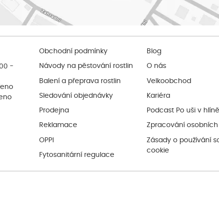
Obchodní podmínky
Blog
:00 -
Návody na pěstování rostlin
O nás
Balení a přeprava rostlin
Velkoobchod
řeno
Sledování objednávky
Kariéra
řeno
Prodejna
Podcast Po uši v hlín
Reklamace
Zpracování osobních
OPPI
Zásady o používání s
cookie
Fytosanitární regulace