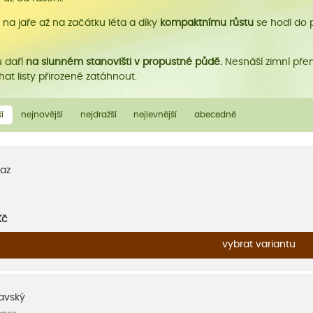
 na jaře až na začátku léta a díky
kompaktnímu růstu
se hodí do 
u daří
na slunném stanovišti v propustné půdě.
Nesnáší
zimní pře
at listy přirozeně zatáhnout.
í
nejnovější
nejdražší
nejlevnější
abecedně
az
Kč
vybrat variantu
avský