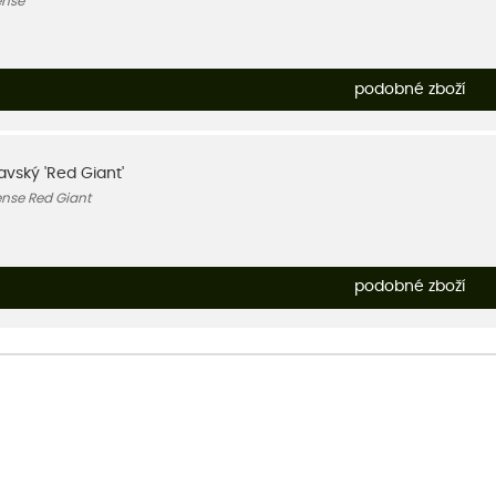
ense
podobné zboží
vský 'Red Giant'
ense Red Giant
podobné zboží