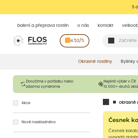
S 
balení a přeprava rostlin
o nás
kontakt
velkoo
4.52/5
Okrasné rostliny
Bylinky
Doručíme v pořádku nebo
Nejširší výběr v ČR
zdarma vyměníme
10.000+ druhů sk
okrasné r
Akce
Česnek k
Nově naskladněno
Česnek karat
vypadá dobře 