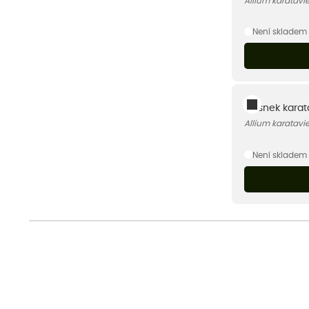
Allium karatavi
Není skladem
Česnek karata
Allium karatavi
Není skladem