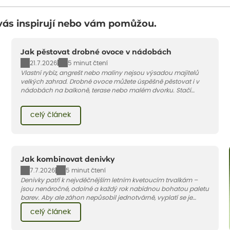
vás inspirují nebo vám pomůžou.
Jak pěstovat drobné ovoce v nádobách
21.7.2026
5 minut čtení
Vlastní rybíz, angrešt nebo maliny nejsou výsadou majitelů
velkých zahrad. Drobné ovoce můžete úspěšně pěstovat i v
nádobách na balkoně, terase nebo malém dvorku. Stačí
vybrat vhodnou odrůdu, dostatečně velký květináč a dodržet
pár základních pravidel. V tomto článku vám poradíme, jak na
celý článek
to.
Jak kombinovat denivky
7.7.2026
5 minut čtení
Denivky patří k nejvděčnějším letním kvetoucím trvalkám –
jsou nenáročné, odolné a každý rok nabídnou bohatou paletu
barev. Aby ale záhon nepůsobil jednotvárně, vyplatí se je
doplnit vhodnými sousedy. V dnešním článku vám ukážeme, s
celý článek
jakými trvalkami a travinami denivky nejlépe ladí.