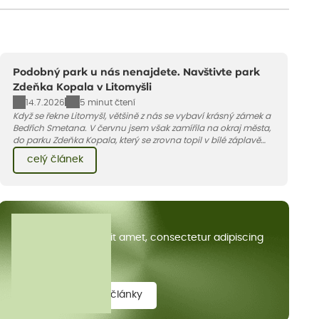
Podobný park u nás nenajdete. Navštivte park
Zdeňka Kopala v Litomyšli
14.7.2026
5 minut čtení
Když se řekne Litomyšl, většině z nás se vybaví krásný zámek a
Bedřich Smetana. V červnu jsem však zamířila na okraj města,
do parku Zdeňka Kopala, který se zrovna topil v bílé záplavě
kvetoucích kopretin. Fotky řeknou víc než slova, přidávám k
celý článek
nim pár řádků o tom, jak tento jedinečný kus krajiny vznikl.
Všechny články
Lorem ipsum dolor sit amet, consectetur adipiscing
elit.
zobrazit všechny články