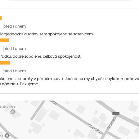
před 1 dnem
1objednavku a zatím jsem spokojená se sazenicemi
před 1 dnem
pořádku, dobře zabalené, celková spokojenost.
před 1 dnem
pokojenost, stromky v pěkném stavu. Jediné, co my chybělo, bylo komuniko
 náhradu. Děkujeme