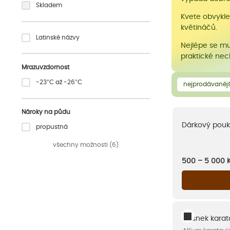
Skladem
Kvete obvykle
květináčů.
Latinské názvy
Nejlépe se m
praktické nech
Mrazuvzdornost
-23°C až -26°C
nejprodávanějš
Nároky na půdu
Dárkový pouk
propustná
všechny možnosti (6)
500 – 5 000
Česnek karat