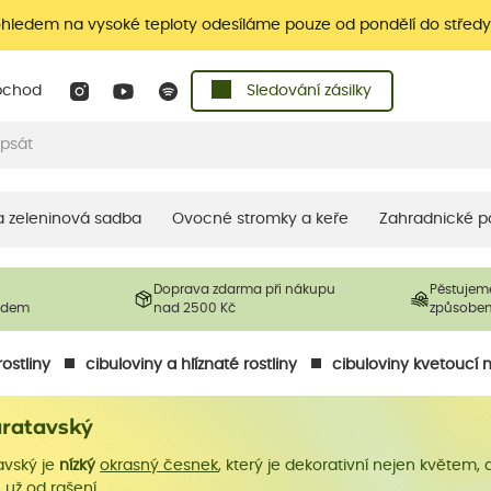
ohledem na vysoké teploty odesíláme pouze od pondělí do středy
bchod
Sledování zásilky
 a zeleninová sadba
Ovocné stromky a keře
Zahradnické p
Doprava zdarma při nákupu
Pěstujem
ladem
nad 2500 Kč
způsobe
ostliny
cibuloviny a hlíznaté rostliny
cibuloviny kvetoucí n
aratavský
avský je
nízký
okrasný česnek
, který je dekorativní nejen květem, 
už od rašení.