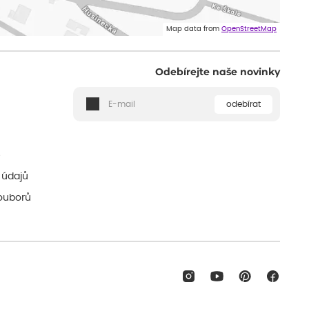
Map data from
OpenStreetMap
Odebírejte naše novinky
odebírat
ě
 údajů
ouborů