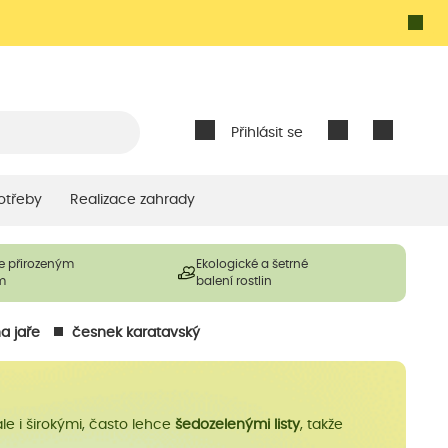
Přihlásit se
otřeby
Realizace zahrady
e přirozeným
Ekologické a šetrné
m
balení rostlin
a jaře
česnek karatavský
ale i širokými, často lehce
šedozelenými listy
, takže