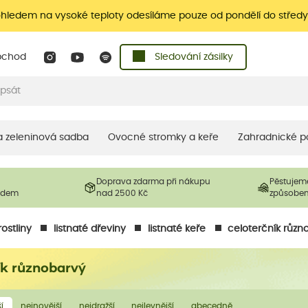
ohledem na vysoké teploty odesíláme pouze od pondělí do středy
bchod
Sledování zásilky
 a zeleninová sadba
Ovocné stromky a keře
Zahradnické p
Doprava zdarma při nákupu
Pěstujem
ladem
nad 2500 Kč
způsobe
ostliny
listnaté dřeviny
listnaté keře
celoterčník různ
ík různobarvý
í
nejnovější
nejdražší
nejlevnější
abecedně