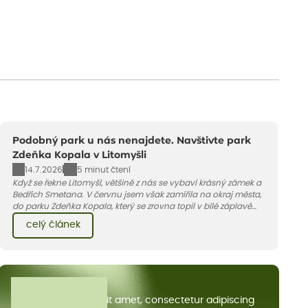
Podobný park u nás nenajdete. Navštivte park
Zdeňka Kopala v Litomyšli
14.7.2026
5 minut čtení
Když se řekne Litomyšl, většině z nás se vybaví krásný zámek a
Bedřich Smetana. V červnu jsem však zamířila na okraj města,
do parku Zdeňka Kopala, který se zrovna topil v bílé záplavě
kvetoucích kopretin. Fotky řeknou víc než slova, přidávám k
celý článek
nim pár řádků o tom, jak tento jedinečný kus krajiny vznikl.
Všechny články
Lorem ipsum dolor sit amet, consectetur adipiscing