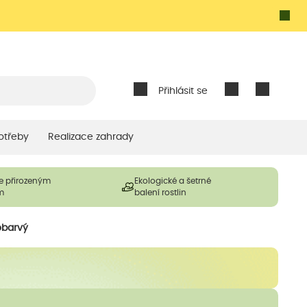
Přihlásit se
otřeby
Realizace zahrady
e přirozeným
Ekologické a šetrné
m
balení rostlin
obarvý