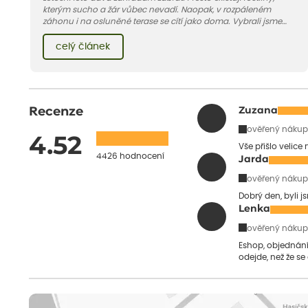
kterým sucho a žár vůbec nevadí. Naopak, v rozpáleném
záhonu i na osluněné terase se cítí jako doma. Vybrali jsme
pro vás 11 tipů na odolné druhy, které zvládnou horké a suché
léto bez pravidelné zálivky. Pojďme se podívat, které to jsou.
celý článek
Recenze
Zuzana
ověřený nákup
4.52
Vše přišlo velice
4426 hodnocení
Jarda
ověřený nákup
Dobrý den, byli j
Lenka
ověřený nákup
Eshop, objednání 
odejde, než že se