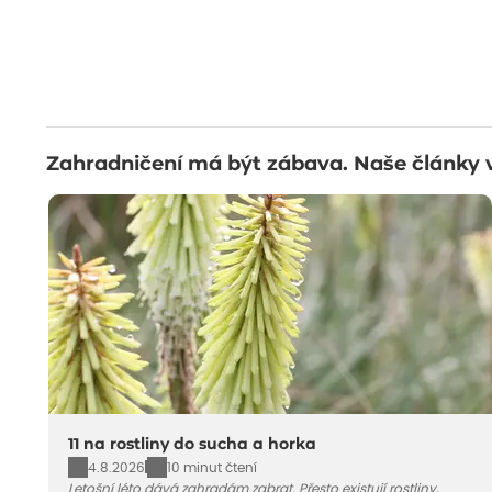
Zahradničení má být zábava. Naše články 
11 na rostliny do sucha a horka
4.8.2026
10 minut čtení
Letošní léto dává zahradám zabrat. Přesto existují rostliny,