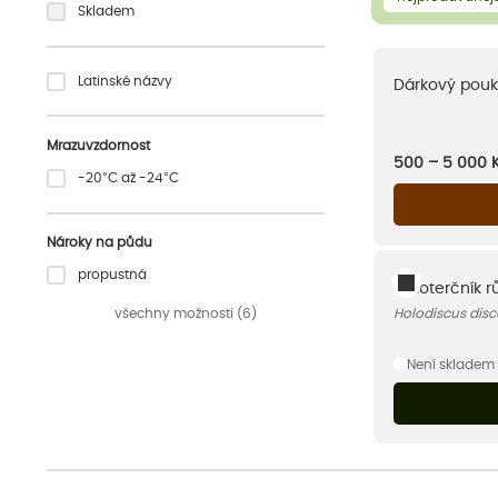
Skladem
Latinské názvy
Dárkový pouk
Mrazuvzdornost
500 – 5 000
-20°C až -24°C
Nároky na půdu
propustná
Celoterčník 
všechny možnosti (6)
Holodiscus disc
Není skladem