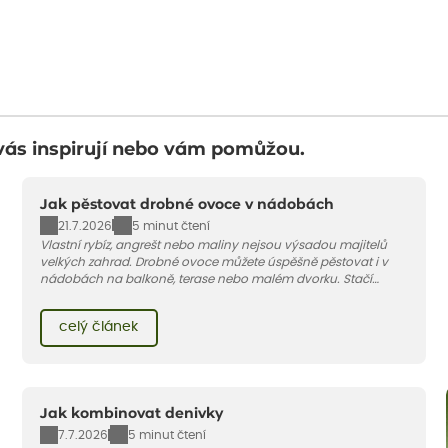
vás inspirují nebo vám pomůžou.
Jak pěstovat drobné ovoce v nádobách
21.7.2026
5 minut čtení
Vlastní rybíz, angrešt nebo maliny nejsou výsadou majitelů
velkých zahrad. Drobné ovoce můžete úspěšně pěstovat i v
nádobách na balkoně, terase nebo malém dvorku. Stačí
vybrat vhodnou odrůdu, dostatečně velký květináč a dodržet
pár základních pravidel. V tomto článku vám poradíme, jak na
celý článek
to.
Jak kombinovat denivky
7.7.2026
5 minut čtení