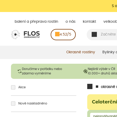
S 
balení a přeprava rostlin
o nás
kontakt
velkoo
4.52/5
Okrasné rostliny
Bylinky
Doručíme v pořádku nebo
Nejširší výběr v ČR
zdarma vyměníme
10.000+ druhů sk
okrasné r
Akce
Celoterčn
Nově naskladněno
nejprodávanějš