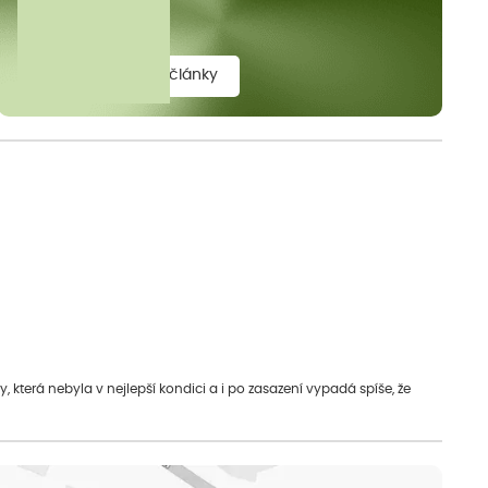
elit.
zobrazit všechny články
která nebyla v nejlepší kondici a i po zasazení vypadá spíše, že