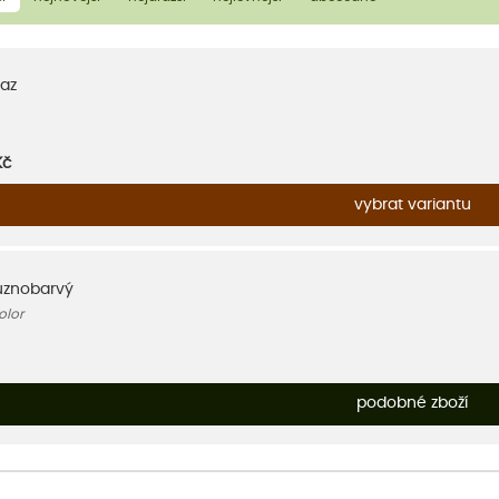
az
Kč
vybrat variantu
různobarvý
olor
podobné zboží