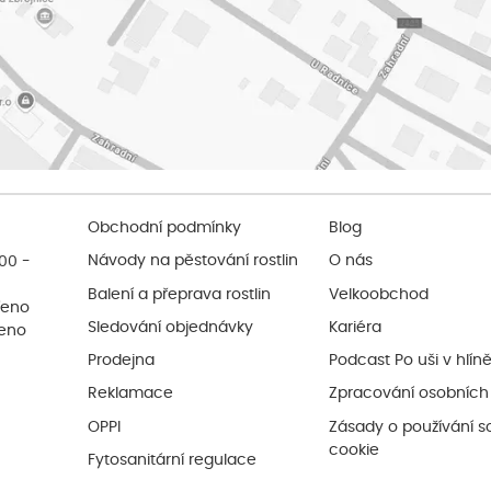
Obchodní podmínky
Blog
:00 -
Návody na pěstování rostlin
O nás
Balení a přeprava rostlin
Velkoobchod
řeno
Sledování objednávky
Kariéra
řeno
Prodejna
Podcast Po uši v hlín
Reklamace
Zpracování osobních
OPPI
Zásady o používání s
cookie
Fytosanitární regulace