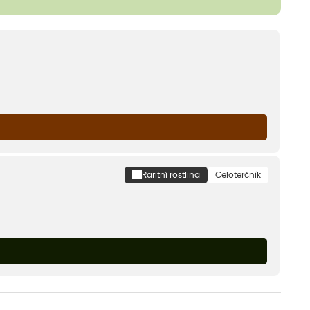
Raritní rostlina
Celoterčník