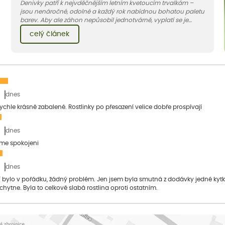
Denivky patří k nejvděčnějším letním kvetoucím trvalkám –
jsou nenáročné, odolné a každý rok nabídnou bohatou paletu
barev. Aby ale záhon nepůsobil jednotvárně, vyplatí se je
doplnit vhodnými sousedy. V dnešním článku vám ukážeme, s
celý článek
jakými trvalkami a travinami denivky nejlépe ladí.
dnes
 rychle krásně zabalené. Rostlinky po přesazení velice dobře prospívají
dnes
sme spokojeni
dnes
bylo v pořádku, žádný problém. Jen jsem byla smutná z dodávky jedné kytky, 
 chytne. Byla to celkově slabá rostlina oproti ostatním.