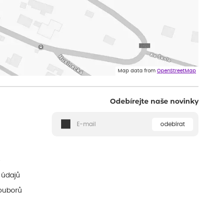
Map data from
OpenStreetMap
Odebírejte naše novinky
odebírat
ě
 údajů
ouborů