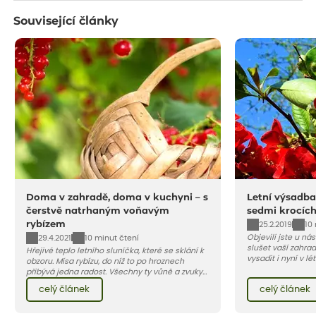
Související články
Doma v zahradě, doma v kuchyni – s
Letní výsadba
čerstvě natrhaným voňavým
sedmi krocíc
rybízem
25.2.2019
10
Objevili jste u ná
29.4.2021
10 minut čtení
slušet vaší zahra
Hřejivé teplo letního sluníčka, které se sklání k
vysadit i nyní v l
obzoru. Mísa rybízu, do níž to po hroznech
v kontejnerech, d
přibývá jedna radost. Všechny ty vůně a zvuky
celý rok – nyní p
červencové zahrady. Sklizeň rybízu do kuchyně
celý článek
celý článek
vody než na jaře 
vnese neuvěřitelný klid a radost. A taky trochu
bezstarostnosti dětství při mlsání babiččina
drobenkového koláče s rybízem.