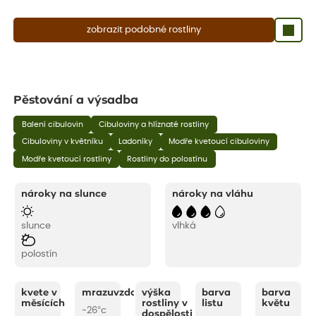
zobrazit podobné rostliny
Pěstování a výsadba
Balení cibulovin
Cibuloviny a hlíznaté rostliny
Cibuloviny v květníku
Ladoníky
Modře kvetoucí cibuloviny
Modře kvetoucí rostliny
Rostliny do polostínu
nároky na slunce
nároky na vláhu
slunce
vlhká
polostín
kvete v
mrazuvzdornost
výška
barva
barva
měsících
rostliny v
listu
květu
-26°c
dospělosti