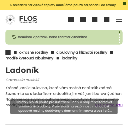
S ohledem na vysoké teploty odesíláme pouze od pondělí do středy
Přihlásit se
Doručíme v pořádku nebo zdarma vyměníme
okrasné rostliny
cibuloviny a hlíznaté rostliny
modře kvetoucí cibuloviny
ladoníky
Ladoník
Camassia cusickii
Krásná jarní cibulovina, která vám možná není tolik známá.
Seznamte se s ladoníkem a doplňte jím váš jarní barevný záhon.
Nadchne vás svými dlouhými hvězdnicovitými hrozny se světle
Obrázky slouží pouze pro ilustrační účely a mají reprezentovat
modrými květy, které mají zelený…
Vše o produktu
prodávané produkty. V závislosti na sezónnosti mohou být
opadavé rostliny dodávány v dormantním stavu a bez listů.
Rostliny mohou být také sestřiženy níže, než je uvedená výška,
aby se podpořil nový růst.