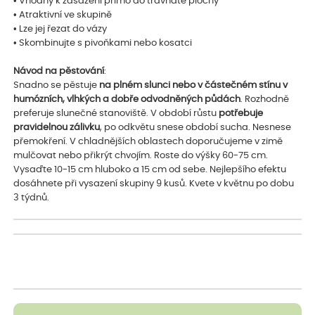
• Vhodný k zasazení přímo do travnaté plochy
• Atraktivní ve skupině
• Lze jej řezat do vázy
• Skombinujte s pivoňkami nebo kosatci
Návod na pěstování
:
Snadno se pěstuje
na plném slunci nebo v částečném stínu v
humózních, vlhkých a dobře odvodněných půdách
. Rozhodně
preferuje slunečné stanoviště. V období růstu
potřebuje
pravidelnou zálivku
, po odkvětu snese období sucha. Nesnese
přemokření. V chladnějších oblastech doporučujeme v zimě
mulčovat nebo přikrýt chvojím. Roste do výšky 60-75 cm.
Vysaďte 10-15 cm hluboko a 15 cm od sebe. Nejlepšího efektu
dosáhnete při vysazení skupiny 9 kusů. Kvete v květnu po dobu
3 týdnů.