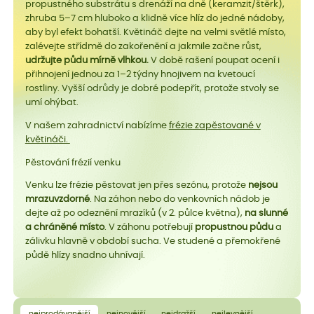
propustného substrátu s drenáží na dně (keramzit/štěrk),
zhruba 5–7 cm hluboko a klidně více hlíz do jedné nádoby,
aby byl efekt bohatší. Květináč dejte na velmi světlé místo,
zalévejte střídmě do zakořenění a jakmile začne růst,
udržujte půdu mírně vlhkou.
V době rašení poupat ocení i
přihnojení jednou za 1–2 týdny hnojivem na kvetoucí
rostliny. Vyšší odrůdy je dobré podepřít, protože stvoly se
umí ohýbat.
V našem zahradnictví nabízíme
frézie zapěstované v
květináči.
Pěstování frézií venku
Venku lze frézie pěstovat jen přes sezónu, protože
nejsou
mrazuvzdorné
. Na záhon nebo do venkovních nádob je
dejte až po odeznění mrazíků (v 2. půlce května),
na slunné
a chráněné místo
. V záhonu potřebují
propustnou půdu
a
zálivku hlavně v období sucha. Ve studené a přemokřené
půdě hlízy snadno uhnívají.
nejprodávanější
nejnovější
nejdražší
nejlevnější