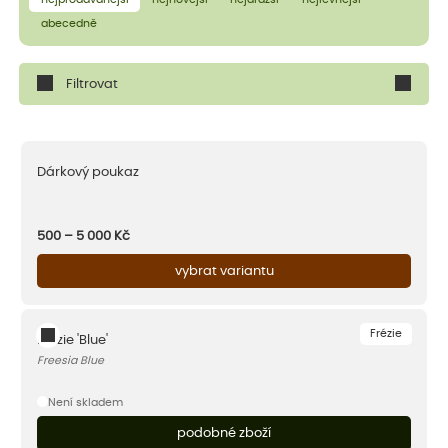
abecedně
Filtrovat
Dárkový poukaz
500 – 5 000
Kč
vybrat variantu
Frézie
Frézie 'Blue'
Freesia Blue
Není skladem
podobné zboží