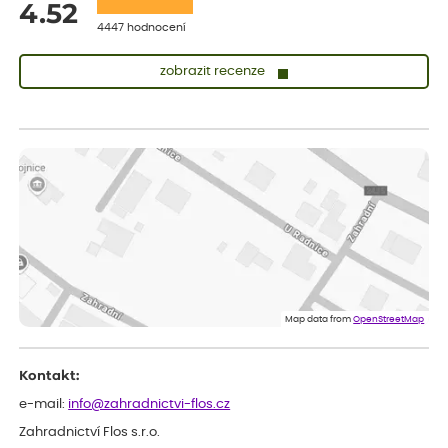
4.52
4447 hodnocení
zobrazit recenze
Sandra
ověřený nákup
před 1 dnem
vše v naprostém pořádku
Eva
ověřený nákup
před 1 dnem
Velmi spokojená dekuji
Jana
ověřený nákup
před 1 dnem
Flos je nejlepší &#129321;
Map data from
OpenStreetMap
Kontakt:
e-mail:
info@zahradnictvi-flos.cz
Zahradnictví Flos s.r.o.