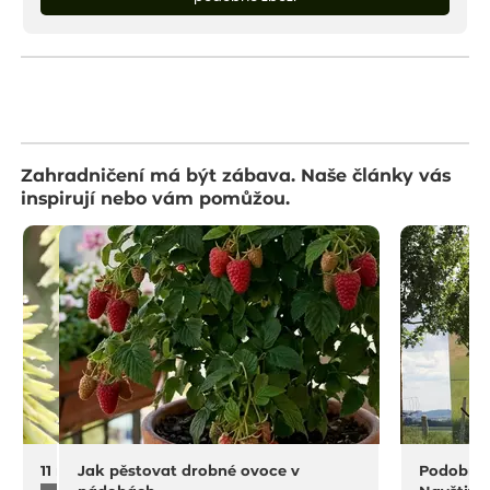
Zahradničení má být zábava. Naše články vás
inspirují nebo vám pomůžou.
11 na rostliny do sucha a horka
Jak pěstovat drobné ovoce v
Podobný 