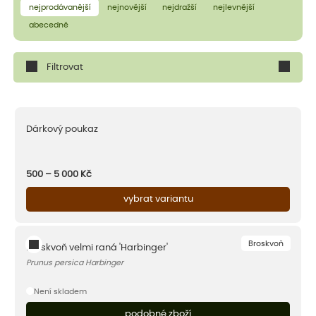
nejprodávanější
nejnovější
nejdražší
nejlevnější
abecedně
Filtrovat
Dárkový poukaz
500 – 5 000
Kč
vybrat variantu
Broskvoň
Broskvoň velmi raná 'Harbinger'
Prunus persica Harbinger
Není skladem
podobné zboží