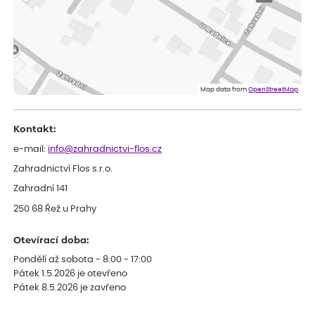
Miroslava
ověřený nákup
před 1 dnem
Rostliny byly v pořádku, dobře zabalené, celková spokojenost.
Dominika
ověřený nákup
před 1 dnem
Doporučuji :). Spokojenost, stromky v pěkném stavu. Jediné, co
Map data from
OpenStreetMap
my chybělo, bylo komunikování nedostupného zboží před
odesláním objednávky, objednali bychom obratem náhradu.
Děkujeme
Kontakt:
e-mail:
info@zahradnictvi-flos.cz
Zahradnictví Flos s.r.o.
Zahradní 141
250 68 Řež u Prahy
Otevírací doba:
Pondělí až sobota - 8:00 - 17:00
Pátek 1.5.2026 je otevřeno
Pátek 8.5.2026 je zavřeno