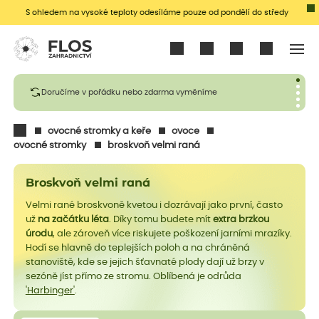
S ohledem na vysoké teploty odesíláme pouze od pondělí do středy
Přihlásit se
Doručíme v pořádku nebo zdarma vyměníme
ovocné stromky a keře
ovoce
ovocné stromky
broskvoň velmi raná
Broskvoň velmi raná
Velmi rané broskvoně kvetou i dozrávají jako první, často
už
na začátku léta
. Díky tomu budete mít
extra brzkou
úrodu
, ale zároveň více riskujete poškození jarními mrazíky.
Hodí se hlavně do teplejších poloh a na chráněná
stanoviště, kde se jejich šťavnaté plody dají už brzy v
sezóně jíst přímo ze stromu. Oblíbená je odrůda
'Harbinger'
.