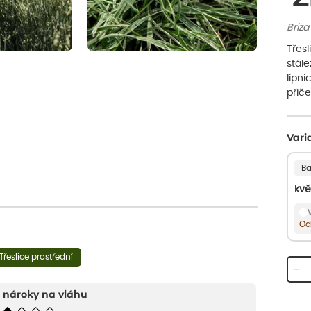
Briza
Třesl
stále
lipni
přič
Vari
Ba
kvě
Od
Třeslice prostřední
−
nároky na vláhu