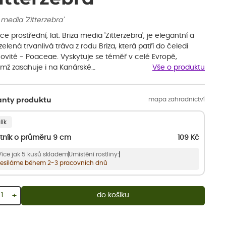
 media 'Zitterzebra'
ice prostřední, lat. Briza media 'Zitterzebra', je elegantní a
zelená trvanlivá tráva z rodu Briza, která patří do čeledi
covité - Poaceae. Vyskytuje se téměř v celé Evropě,
emž zasahuje i na Kanárské…
Vše o produktu
mapa zahradnictví
anty produktu
lík
tník o průměru 9 cm
109
Kč
Více jak 5 kusů skladem
Umístění rostliny:
esíláme během 2-3 pracovních dnů
+
do košíku