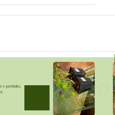
me v pořádku.
y.