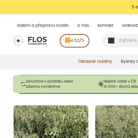
S 
balení a přeprava rostlin
o nás
kontakt
velkoo
4.52/5
Okrasné rostliny
Bylinky
Obrázky slouží pouze pro ilustrační účely a mají reprezentovat
Doručíme v pořádku nebo
Nejširší výběr v ČR
opadavé rostliny dodávány v dormantním stavu a bez listů. R
zdarma vyměníme
10.000+ druhů sk
výška, aby se podpo