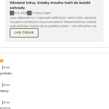
Okrasné trávy. Krásky mnoha tváří do každé
zahrady
10.6.2021
5 minut čtení
Jsou dekorativní, v naprosté většině jen velmi málo náročné
na péči a už dlouho ne pouze zelené. Okrasné traviny ozdobí
vaši zahradu i terasu živou paletou barev – ne náhodnou se
jedna z nejoblíbenějších jmenuje ozdobnice.
celý článek
dnes
 pořádku
dnes
dekuji
dnes
&#129321;