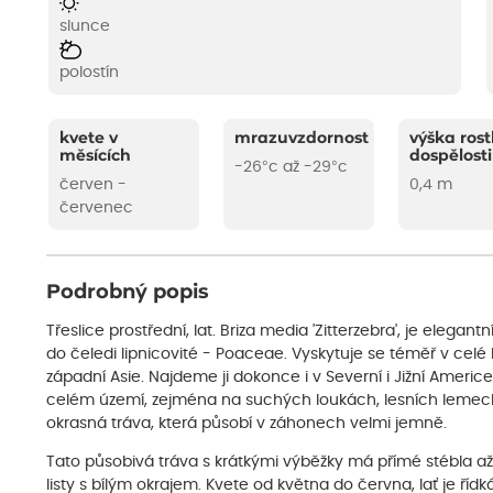
slunce
polostín
kvete v
mrazuvzdornost
výška rost
měsících
dospělosti
-26°c až -29°c
červen -
0,4 m
červenec
Podrobný popis
Třeslice prostřední, lat. Briza media 'Zitterzebra', je elegantn
do čeledi lipnicovité - Poaceae. Vyskytuje se téměř v celé
západní Asie. Najdeme ji dokonce i v Severní i Jižní Ameri
celém území, zejména na suchých loukách, lesních lemech
okrasná tráva, která působí v záhonech velmi jemně.
Tato působivá tráva s krátkými výběžky má přímé stébla až 
listy s bílým okrajem. Kvete od května do června, lať je říd