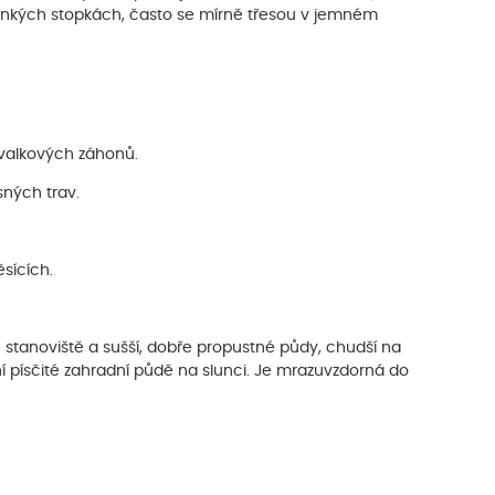
 tenkých stopkách, často se mírně třesou v jemném
rvalkových záhonů.
ných trav.
sících.
é stanoviště a sušší, dobře propustné půdy, chudší na
í písčité zahradní půdě na slunci. Je mrazuvzdorná do