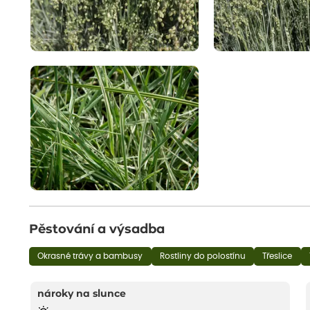
Pěstování a výsadba
Okrasné trávy a bambusy
Rostliny do polostínu
Třeslice
nároky na slunce