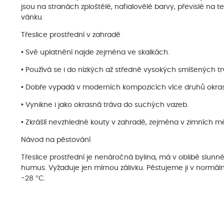
jsou na stranách zploštělé, nafialovělé barvy, převislé na
vánku.
Třeslice prostřední v zahradě
• Své uplatnění najde zejména ve skalkách.
• Používá se i do nízkých až středně vysokých smíšených t
• Dobře vypadá v moderních kompozicích více druhů okras
• Vynikne i jako okrasná tráva do suchých vazeb.
• Zkrášlí nevzhledné kouty v zahradě, zejména v zimních mě
Návod na pěstování
Třeslice prostřední je nenáročná bylina, má v oblibě slunn
humus. Vyžaduje jen mírnou zálivku. Pěstujeme ji v normáln
-28 °C.