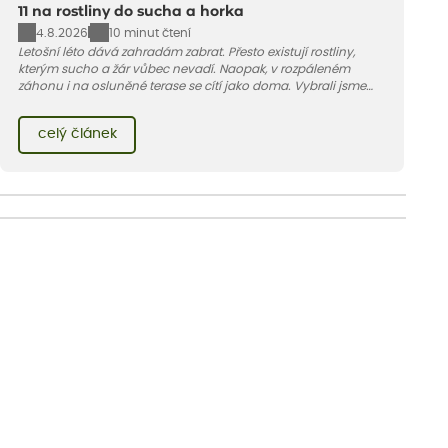
11 na rostliny do sucha a horka
4.8.2026
10 minut čtení
Letošní léto dává zahradám zabrat. Přesto existují rostliny,
kterým sucho a žár vůbec nevadí. Naopak, v rozpáleném
záhonu i na osluněné terase se cítí jako doma. Vybrali jsme
pro vás 11 tipů na odolné druhy, které zvládnou horké a suché
léto bez pravidelné zálivky. Pojďme se podívat, které to jsou.
celý článek