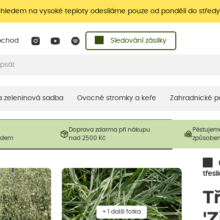
ohledem na vysoké teploty odesíláme pouze od pondělí do středy
bchod
Sledování zásilky
 a zeleninová sadba
Ovocné stromky a keře
Zahradnické p
 prodávané produkty. V závislosti na sezónnosti mohou být
Doprava zdarma při nákupu
Pěstujem
ostliny mohou být také sestřiženy níže, než je uvedená
ladem
nad 2500 Kč
způsobe
řil nový růst.
třesl
T
+ 1 další fotka
'