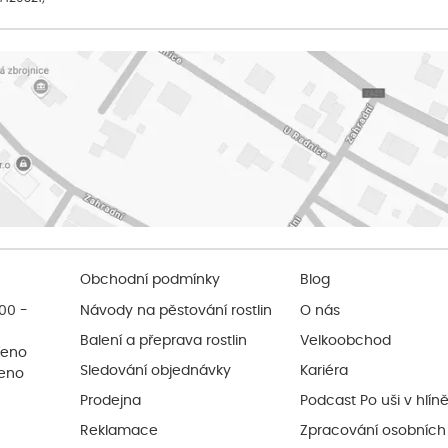
Obchodní podmínky
Blog
:00 -
Návody na pěstování rostlin
O nás
Balení a přeprava rostlin
Velkoobchod
řeno
Sledování objednávky
Kariéra
řeno
Prodejna
Podcast Po uši v hlín
Reklamace
Zpracování osobních