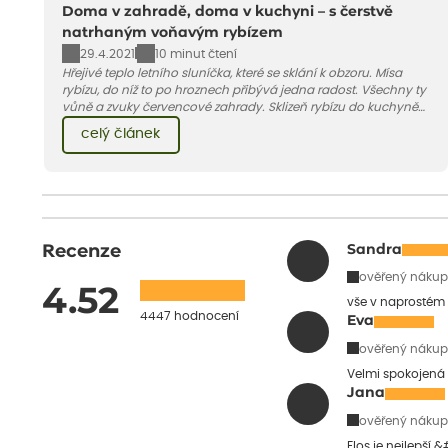
Doma v zahradě, doma v kuchyni – s čerstvě
natrhaným voňavým rybízem
29.4.2021
10 minut čtení
Hřejivé teplo letního sluníčka, které se sklání k obzoru. Mísa
rybízu, do níž to po hroznech přibývá jedna radost. Všechny ty
vůně a zvuky červencové zahrady. Sklizeň rybízu do kuchyně
vnese neuvěřitelný klid a radost. A taky trochu bezstarostnosti
celý článek
dětství při mlsání babiččina drobenkového koláče s rybízem.
Recenze
Sandra
ověřený nákup
4.52
vše v naprostém
4447 hodnocení
Eva
ověřený nákup
Velmi spokojená 
Jana
ověřený nákup
Flos je nejlepší 