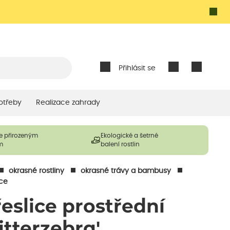
Přihlásit se
otřeby
Realizace zahrady
e přirozeným
Ekologické a šetrné
m
balení rostlin
okrasné rostliny
okrasné trávy a bambusy
ice
řeslice prostřední
Zitterzebra'