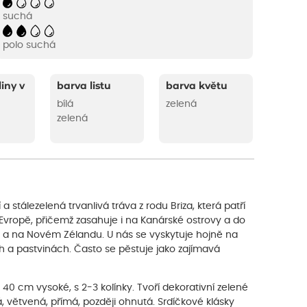
suchá
polo suchá
liny v
barva listu
barva květu
bílá
zelená
zelená
í a stálezelená trvanlivá tráva z rodu Briza, která patří
 Evropě, přičemž zasahuje i na Kanárské ostrovy a do
ce a na Novém Zélandu. U nás se vyskytuje hojně na
 a pastvinách. Často se pěstuje jako zajímavá
40 cm vysoké, s 2-3 kolínky. Tvoří dekorativní zelené
ká, větvená, přímá, později ohnutá. Srdíčkové klásky