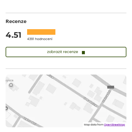
Recenze
4.51
4391 hodnocení
zobrazit recenze
Nina
ověřený nákup
před 1 dnem
Rychlé dodání, pečlivě zabalené rostliny
Anna
ověřený nákup
před 1 dnem
Rostlinky jsem dostala zdravé, v perfektní formě a pečlivě
zabalené! Určitě se sem vrátím pro další nakup!
Anna
ověřený nákup
před 1 dnem
Celková spokojenost
Map data from
OpenStreetMap