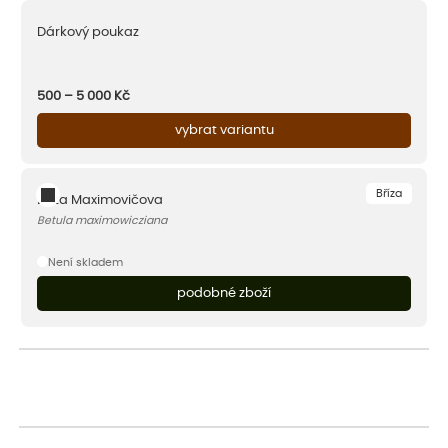
Dárkový poukaz
500 – 5 000
Kč
vybrat variantu
Bříza
Bříza Maximovičova
Betula maximowicziana
Není skladem
podobné zboží