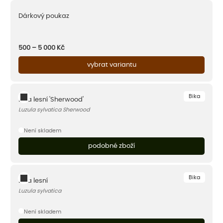
Dárkový poukaz
500 – 5 000
Kč
vybrat variantu
Bika
Bika lesní 'Sherwood'
Luzula sylvatica Sherwood
Není skladem
podobné zboží
Bika
Bika lesní
Luzula sylvatica
Není skladem