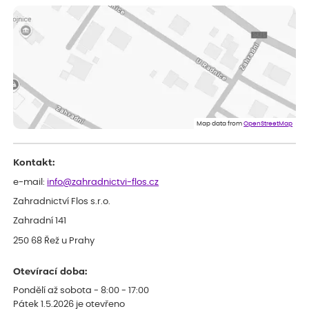
ověřený nákup
dnes
Vše přišlo velice rychle krásně zabalené. Rostlinky po přesazení
velice dobře prospívají
Jarda
ověřený nákup
dnes
Dobrý den, byli jsme spokojeni
Lenka
ověřený nákup
dnes
Eshop, objednání bylo v pořádku, žádný problém. Jen jsem byla
Map data from
OpenStreetMap
smutná z dodávky jedné kytky, která nebyla v nejlepší kondici a i
po zasazení vypadá spíše, že odejde, než že se chytne. Byla to
celkově slabá rostlina oproti ostatním.
Kontakt:
e-mail:
info@zahradnictvi-flos.cz
Zahradnictví Flos s.r.o.
Zahradní 141
250 68 Řež u Prahy
Otevírací doba:
Pondělí až sobota - 8:00 - 17:00
Pátek 1.5.2026 je otevřeno