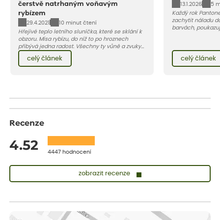
čerstvě natrhaným voňavým
13.1.2026
5 m
rybízem
Každý rok Pantone
zachytit náladu d
29.4.2021
10 minut čtení
barvách, poukazuj
Hřejivé teplo letního sluníčka, které se sklání k
nadechnutí. Jaká 
obzoru. Mísa rybízu, do níž to po hroznech
2026? V článku naj
přibývá jedna radost. Všechny ty vůně a zvuky
této barvě.
červencové zahrady. Sklizeň rybízu do kuchyně
celý článek
celý článek
vnese neuvěřitelný klid a radost. A taky trochu
bezstarostnosti dětství při mlsání babiččina
drobenkového koláče s rybízem.
Recenze
4.52
4447 hodnocení
zobrazit recenze
Sandra
ověřený nákup
dnes
vše v naprostém pořádku