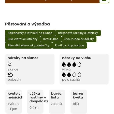
Pěstování a výsadba
Balkonovky a letničky na slunce
Balkonové rostliny a letničky
Bíle kvetoucí letničky
Dvouzubce
Dvouzubec prutolistý
Převislé balkonovky a letničky
Rostliny do polostínu
nároky na slunce
nároky na vláhu
slunce
vlhká
polostín
polo suchá
kvete v
výška
barva
barva
měsících
rostliny v
listu
květu
dospělosti
květen
zelená
bílá
0,4 m
- říjen