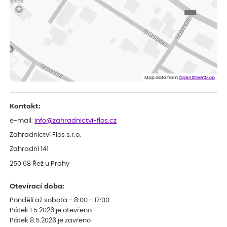
Eva
ověřený nákup
dnes
Velmi spokojená dekuji
Jana
ověřený nákup
dnes
Flos je nejlepší &#129321;
Map data from
OpenStreetMap
Kontakt:
e-mail:
info@zahradnictvi-flos.cz
Zahradnictví Flos s.r.o.
Zahradní 141
250 68 Řež u Prahy
Otevírací doba:
Pondělí až sobota - 8:00 - 17:00
Pátek 1.5.2026 je otevřeno
Pátek 8.5.2026 je zavřeno