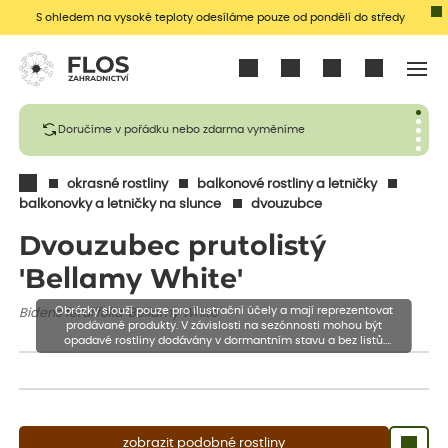
S ohledem na vysoké teploty odesíláme pouze od pondělí do středy
Přihlásit se
Doručíme v pořádku nebo zdarma vyměníme
okrasné rostliny
balkonové rostliny a letničky
balkonovky a letničky na slunce
dvouzubce
Dvouzubec prutolistý
'Bellamy White'
Obrázky slouží pouze pro ilustrační účely a mají reprezentovat
Bidens ferulifolia 'Bellamy White'
prodávané produkty. V závislosti na sezónnosti mohou být
opadavé rostliny dodávány v dormantním stavu a bez listů.
Rostliny mohou být také sestřiženy níže, než je uvedená výška,
aby se podpořil nový růst.
zobrazit podobné rostliny