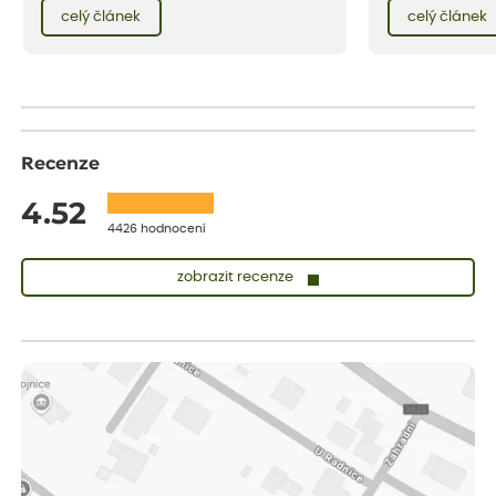
celý rok – nyní p
červencové zahrady. Sklizeň rybízu do kuchyně
celý článek
celý článek
vody než na jaře 
vnese neuvěřitelný klid a radost. A taky trochu
bezstarostnosti dětství při mlsání babiččina
drobenkového koláče s rybízem.
Recenze
4.52
4426 hodnocení
zobrazit recenze
Zuzana
ověřený nákup
dnes
Vše přišlo velice rychle krásně zabalené. Rostlinky po přesazení
velice dobře prospívají
Jarda
ověřený nákup
před 1 dnem
Dobrý den, byli jsme spokojeni
Lenka