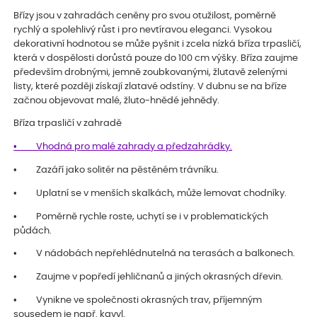
Břízy jsou v zahradách ceněny pro svou otužilost, poměrně
rychlý a spolehlivý růst i pro nevtíravou eleganci. Vysokou
dekorativní hodnotou se může pyšnit i zcela nízká bříza trpasličí,
která v dospělosti dorůstá pouze do 100 cm výšky. Bříza zaujme
především drobnými, jemně zoubkovanými, žlutavě zelenými
listy, které později získají zlatavé odstíny. V dubnu se na bříze
začnou objevovat malé, žluto-hnědé jehnědy.
Bříza trpasličí v zahradě
• Vhodná pro malé zahrady a předzahrádky.
• Zazáří jako solitér na pěstěném trávníku.
• Uplatní se v menších skalkách, může lemovat chodníky.
• Poměrně rychle roste, uchytí se i v problematických
půdách.
• V nádobách nepřehlédnutelná na terasách a balkonech.
• Zaujme v popředí jehličnanů a jiných okrasných dřevin.
• Vynikne ve společnosti okrasných trav, příjemným
sousedem je např. kavyl.