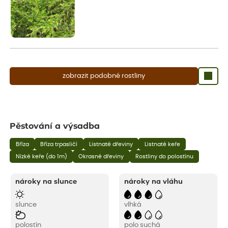
zobrazit podobné rostliny
Pěstování a výsadba
Bříza
Bříza trpasličí
Listnaté dřeviny
Listnaté keře
Nízké keře (do 1m)
Okrasné dřeviny
Rostliny do polostínu
nároky na slunce
nároky na vláhu
slunce
vlhká
polostín
polo suchá