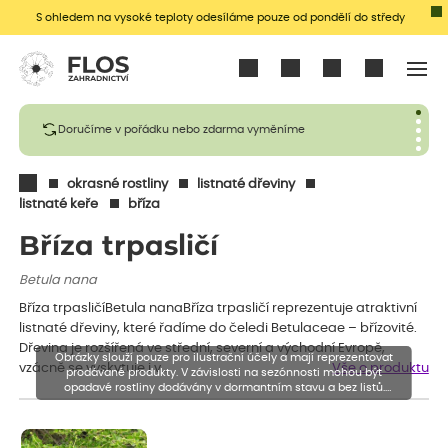
S ohledem na vysoké teploty odesíláme pouze od pondělí do středy
Přihlásit se
Doručíme v pořádku nebo zdarma vyměníme
okrasné rostliny
listnaté dřeviny
listnaté keře
bříza
Bříza trpasličí
Betula nana
Bříza trpasličíBetula nanaBříza trpasličí reprezentuje atraktivní
listnaté dřeviny, které řadíme do čeledi Betulaceae – břízovité.
Dřevina je rozšířená ve střední, severní a východní Evropě,
Obrázky slouží pouze pro ilustrační účely a mají reprezentovat
vzácně se vyskytuje i v…
Vše o produktu
prodávané produkty. V závislosti na sezónnosti mohou být
opadavé rostliny dodávány v dormantním stavu a bez listů.
Rostliny mohou být také sestřiženy níže, než je uvedená výška,
aby se podpořil nový růst.