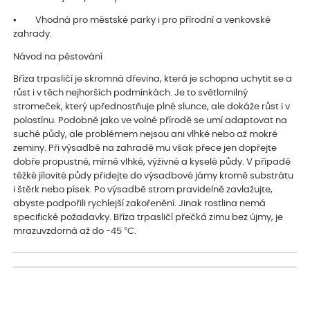
• Vhodná pro městské parky i pro přírodní a venkovské
zahrady.
Návod na pěstování
Bříza trpasličí je skromná dřevina, která je schopna uchytit se a
růst i v těch nejhorších podmínkách. Je to světlomilný
stromeček, který upřednostňuje plné slunce, ale dokáže růst i v
polostínu. Podobně jako ve volné přírodě se umí adaptovat na
suché půdy, ale problémem nejsou ani vlhké nebo až mokré
zeminy. Při výsadbě na zahradě mu však přece jen dopřejte
dobře propustné, mírně vlhké, výživné a kyselé půdy. V případě
těžké jílovité půdy přidejte do výsadbové jámy kromě substrátu
i štěrk nebo písek. Po výsadbě strom pravidelně zavlažujte,
abyste podpořili rychlejší zakořenění. Jinak rostlina nemá
specifické požadavky. Bříza trpasličí přečká zimu bez újmy, je
mrazuvzdorná až do -45 °C.