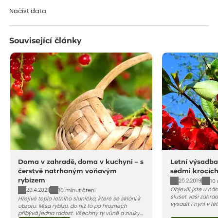
Načítám...
Načíst data
Související články
Doma v zahradě, doma v kuchyni – s
Letní výsadba
čerstvě natrhaným voňavým
sedmi krocíc
rybízem
25.2.2019
10
Objevili jste u ná
29.4.2021
10 minut čtení
slušet vaší zahra
Hřejivé teplo letního sluníčka, které se sklání k
vysadit i nyní v l
obzoru. Mísa rybízu, do níž to po hroznech
v kontejnerech, d
přibývá jedna radost. Všechny ty vůně a zvuky