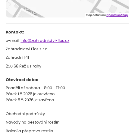
ověřený nákup
před 1 dnem
Eshop, objednání bylo v pořádku, žádný problém. Jen jsem byla
Map data from
OpenStreetMap
smutná z dodávky jedné kytky, která nebyla v nejlepší kondici a i
po zasazení vypadá spíše, že odejde, než že se chytne. Byla to
celkově slabá rostlina oproti ostatním.
Kontakt:
e-mail:
info@zahradnictvi-flos.cz
Zahradnictví Flos s.r.o.
Zahradní 141
250 68 Řež u Prahy
Otevírací doba:
Pondělí až sobota - 8:00 - 17:00
Pátek 1.5.2026 je otevřeno
Pátek 8.5.2026 je zavřeno
Obchodní podmínky
Návody na pěstování rostlin
Balení a přeprava rostlin