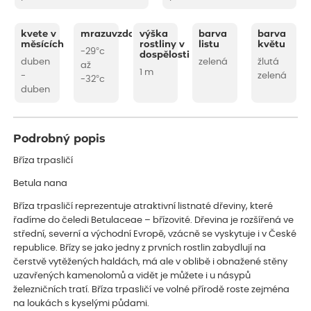
kvete v
mrazuvzdornost
výška
barva
barva
měsících
rostliny v
listu
květu
-29°c
dospělosti
duben
zelená
žlutá
až
1 m
-
zelená
-32°c
duben
Podrobný popis
Bříza trpasličí
Betula nana
Bříza trpasličí reprezentuje atraktivní listnaté dřeviny, které
řadíme do čeledi Betulaceae – břízovité. Dřevina je rozšířená ve
střední, severní a východní Evropě, vzácně se vyskytuje i v České
republice. Břízy se jako jedny z prvních rostlin zabydlují na
čerstvě vytěžených haldách, má ale v oblibě i obnažené stěny
uzavřených kamenolomů a vidět je můžete i u násypů
železničních tratí. Bříza trpasličí ve volné přírodě roste zejména
na loukách s kyselými půdami.