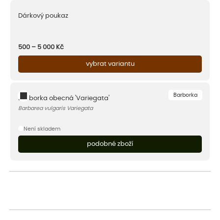
Dárkový poukaz
500 – 5 000
Kč
vybrat variantu
Barborka
Barborka obecná 'Variegata'
Barbarea vulgaris Variegata
Není skladem
podobné zboží