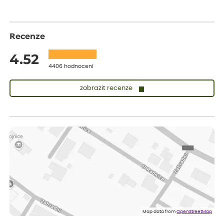
Recenze
4.52
4406 hodnocení
zobrazit recenze
Lenka
ověřený nákup
před 1 dnem
Měla jsem pouze 1objednavku a zatím jsem spokojená se
sazenicemi
Miroslava
ověřený nákup
před 1 dnem
Rostliny byly v pořádku, dobře zabalené, celková spokojenost.
Dominika
ověřený nákup
před 1 dnem
Doporučuji :). Spokojenost, stromky v pěkném stavu. Jediné, co
Map data from
OpenStreetMap
my chybělo, bylo komunikování nedostupného zboží před
odesláním objednávky, objednali bychom obratem náhradu.