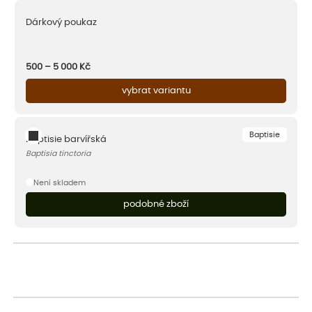
Dárkový poukaz
500 – 5 000
Kč
vybrat variantu
Baptisie
Baptisie barvířská
Baptisia tinctoria
Není skladem
podobné zboží