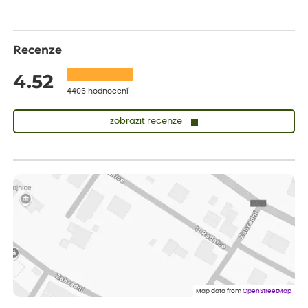
Recenze
4.52
4406 hodnocení
zobrazit recenze
Lenka
ověřený nákup
dnes
Měla jsem pouze 1objednavku a zatím jsem spokojená se
sazenicemi
Miroslava
ověřený nákup
před 1 dnem
Rostliny byly v pořádku, dobře zabalené, celková spokojenost.
Dominika
ověřený nákup
před 1 dnem
Doporučuji :). Spokojenost, stromky v pěkném stavu. Jediné, co
Map data from
OpenStreetMap
my chybělo, bylo komunikování nedostupného zboží před
odesláním objednávky, objednali bychom obratem náhradu.