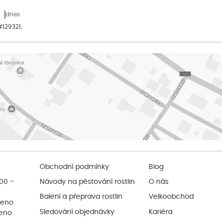
dnes
&#129321;
Obchodní podmínky
Blog
:00 -
Návody na pěstování rostlin
O nás
Balení a přeprava rostlin
Velkoobchod
řeno
Sledování objednávky
Kariéra
řeno