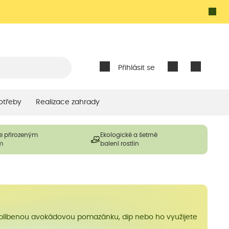
Přihlásit se
otřeby
Realizace zahrady
e přirozeným
Ekologické a šetrné
m
balení rostlin
 oblíbenou avokádovou pomazánku, dip nebo ho využijete