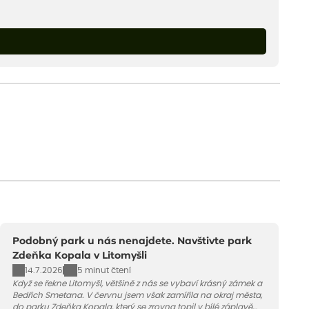
Podobný park u nás nenajdete. Navštivte park
Zdeňka Kopala v Litomyšli
14.7.2026
5 minut čtení
Když se řekne Litomyšl, většině z nás se vybaví krásný zámek a
Bedřich Smetana. V červnu jsem však zamířila na okraj města,
do parku Zdeňka Kopala, který se zrovna topil v bílé záplavě