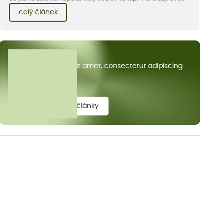
kvetoucích kopretin. Fotky řeknou víc než slova, přidávám k
celý článek
nim pár řádků o tom, jak tento jedinečný kus krajiny vznikl.
Všechny články
Lorem ipsum dolor sit amet, consectetur adipiscing
elit.
zobrazit všechny články