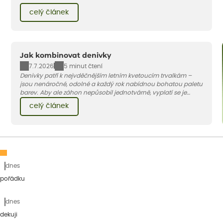
pár základních pravidel. V tomto článku vám poradíme, jak na
celý článek
to.
Jak kombinovat denivky
7.7.2026
5 minut čtení
Denivky patří k nejvděčnějším letním kvetoucím trvalkám –
jsou nenáročné, odolné a každý rok nabídnou bohatou paletu
barev. Aby ale záhon nepůsobil jednotvárně, vyplatí se je
doplnit vhodnými sousedy. V dnešním článku vám ukážeme, s
celý článek
jakými trvalkami a travinami denivky nejlépe ladí.
dnes
 pořádku
dnes
dekuji