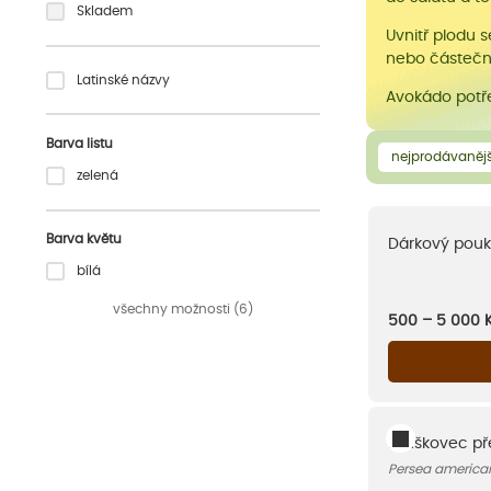
Skladem
Uvnitř plodu 
nebo částečně
Latinské názvy
Avokádo potř
Barva listu
nejprodávanějš
zelená
Barva květu
Dárkový pouk
bílá
všechny možnosti (6)
500 – 5 000
Hruškovec př
Persea america