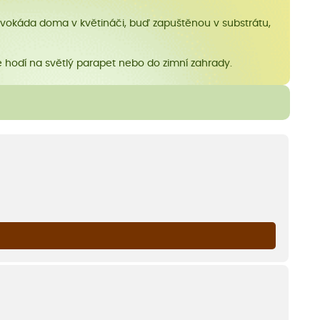
í avokáda doma v květináči, buď zapuštěnou v substrátu,
pe hodí na světlý parapet nebo do zimní zahrady.