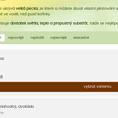
se ukrývá
velká pecka
, ze které si můžete zkusit vlastní pěstován
 ve vodě, než pustí kořínky.
ebuje
dostatek světla, teplo a propustný substrá
t, takže se nejlé
í
nejnovější
nejdražší
nejlevnější
abecedně
az
Kč
vybrat variantu
elahodný, avokádo
na