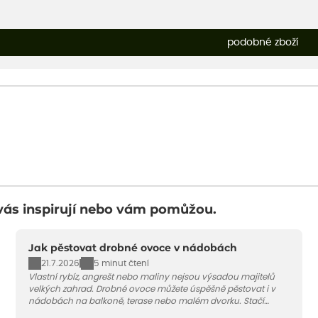
podobné zboží
vás inspirují nebo vám pomůžou.
Jak pěstovat drobné ovoce v nádobách
21.7.2026
5 minut čtení
Vlastní rybíz, angrešt nebo maliny nejsou výsadou majitelů
velkých zahrad. Drobné ovoce můžete úspěšně pěstovat i v
nádobách na balkoně, terase nebo malém dvorku. Stačí
vybrat vhodnou odrůdu, dostatečně velký květináč a dodržet