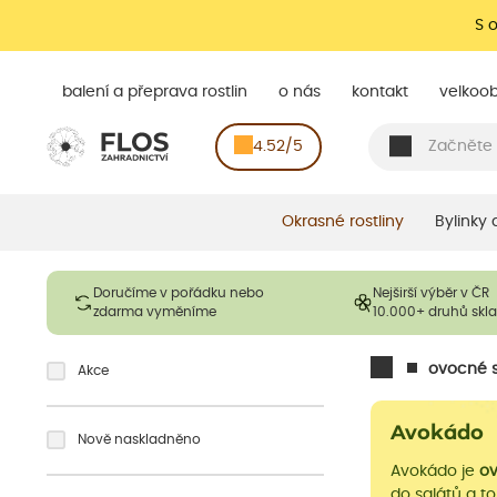
S 
balení a přeprava rostlin
o nás
kontakt
velkoo
4.52/5
Okrasné rostliny
Bylinky
Doručíme v pořádku nebo
Nejširší výběr v ČR
zdarma vyměníme
10.000+ druhů sk
ovocné s
Akce
Avokádo
Nově naskladněno
Avokádo je
ov
do salátů a tort