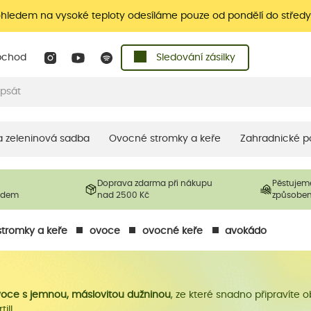
ohledem na vysoké teploty odesíláme pouze od pondělí do středy
bchod
Sledování zásilky
 a zeleninová sadba
Ovocné stromky a keře
Zahradnické p
Doprava zdarma při nákupu
Pěstujem
ladem
nad 2500 Kč
způsobe
tromky a keře
ovoce
ovocné keře
avokádo
oce s jemnou, máslovitou dužninou
, ze které snadno připravíte
ill.