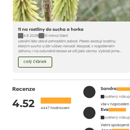
11 na rostliny do sucha a horka
4.8.2026
10 minut čtení
Letošní léto dává zahradám zabrat. Přesto existují rostliny,
kterým sucho a žár vůbec nevadí. Naopak, v rozpáleném
záhonu i na osluněné terase se cítí jako doma. Vybrali jsme
pro vás 11 tipů na odolné druhy, které zvládnou horké a suché
léto bez pravidelné zálivky. Pojďme se podívat, které to jsou.
celý článek
Recenze
Sandra
ověřený nákup
4.52
vše v naprostém
4447 hodnocení
Eva
ověřený nákup
Velmi spokojená 