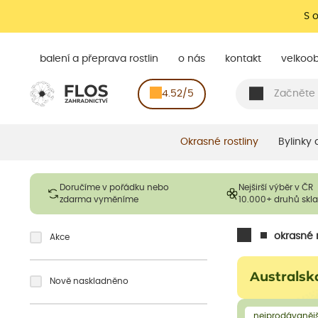
S 
balení a přeprava rostlin
o nás
kontakt
velkoo
4.52/5
Okrasné rostliny
Bylinky
Doručíme v pořádku nebo
Nejširší výběr v ČR
zdarma vyměníme
10.000+ druhů sk
okrasné r
Akce
Australsk
Nově naskladněno
nejprodávanějš