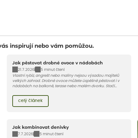
vás inspirují nebo vám pomůžou.
Jak pěstovat drobné ovoce v nádobách
21.7.2026
5 minut čtení
Vlastní rybíz, angrešt nebo maliny nejsou výsadou majitelů
velkých zahrad. Drobné ovoce můžete úspěšně pěstovat i v
nádobách na balkoně, terase nebo malém dvorku. Stačí
vybrat vhodnou odrůdu, dostatečně velký květináč a dodržet
pár základních pravidel. V tomto článku vám poradíme, jak na
celý článek
to.
Jak kombinovat denivky
7.7.2026
5 minut čtení