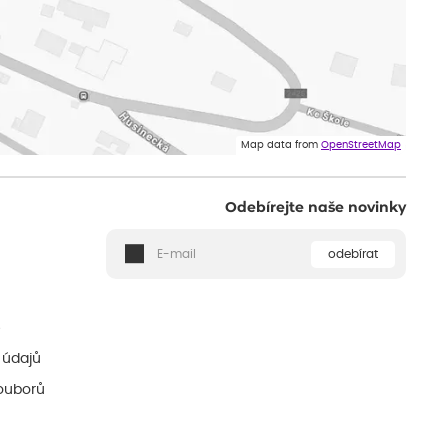
Map data from
OpenStreetMap
Odebírejte naše novinky
odebírat
ě
 údajů
ouborů