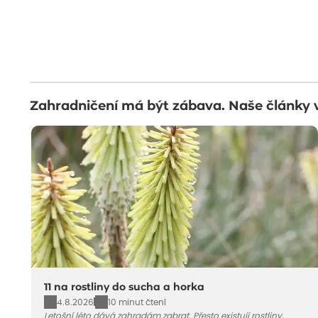
Zahradničení má být zábava. Naše články 
11 na rostliny do sucha a horka
4.8.2026
10 minut čtení
Letošní léto dává zahradám zabrat. Přesto existují rostliny,