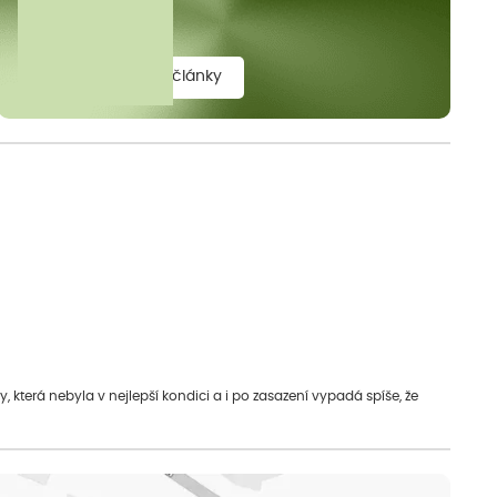
elit.
zobrazit všechny články
která nebyla v nejlepší kondici a i po zasazení vypadá spíše, že