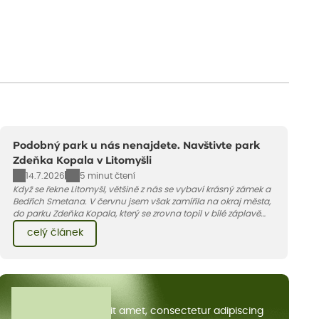
Podobný park u nás nenajdete. Navštivte park
Zdeňka Kopala v Litomyšli
14.7.2026
5 minut čtení
Když se řekne Litomyšl, většině z nás se vybaví krásný zámek a
Bedřich Smetana. V červnu jsem však zamířila na okraj města,
do parku Zdeňka Kopala, který se zrovna topil v bílé záplavě
kvetoucích kopretin. Fotky řeknou víc než slova, přidávám k
celý článek
nim pár řádků o tom, jak tento jedinečný kus krajiny vznikl.
Všechny články
Lorem ipsum dolor sit amet, consectetur adipiscing