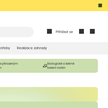
Přihlásit se
otřeby
Realizace zahrady
e přirozeným
Ekologické a šetrné
m
balení rostlin