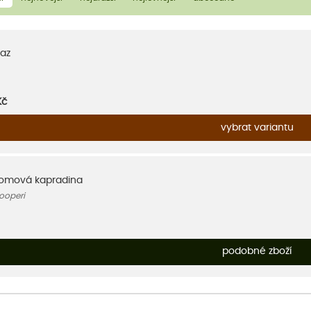
az
Kč
vybrat variantu
tromová kapradina
ooperi
podobné zboží