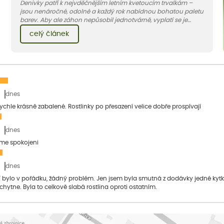
Denivky patří k nejvděčnějším letním kvetoucím trvalkám –
jsou nenáročné, odolné a každý rok nabídnou bohatou paletu
barev. Aby ale záhon nepůsobil jednotvárně, vyplatí se je
doplnit vhodnými sousedy. V dnešním článku vám ukážeme, s
celý článek
jakými trvalkami a travinami denivky nejlépe ladí.
dnes
 rychle krásně zabalené. Rostlinky po přesazení velice dobře prospívají
dnes
sme spokojeni
dnes
bylo v pořádku, žádný problém. Jen jsem byla smutná z dodávky jedné kytky, 
 chytne. Byla to celkově slabá rostlina oproti ostatním.