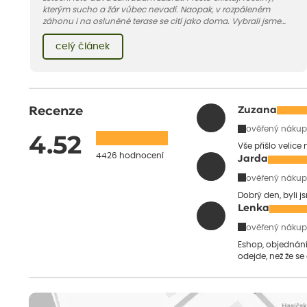
kterým sucho a žár vůbec nevadí. Naopak, v rozpáleném
záhonu i na osluněné terase se cítí jako doma. Vybrali jsme
pro vás 11 tipů na odolné druhy, které zvládnou horké a suché
léto bez pravidelné zálivky. Pojďme se podívat, které to jsou.
celý článek
Recenze
Zuzana
ověřený nákup
4.52
Vše přišlo velice
4426 hodnocení
Jarda
ověřený nákup
Dobrý den, byli j
Lenka
ověřený nákup
Eshop, objednání 
odejde, než že se