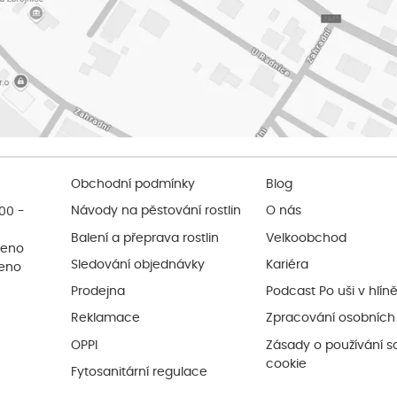
Obchodní podmínky
Blog
:00 -
Návody na pěstování rostlin
O nás
Balení a přeprava rostlin
Velkoobchod
řeno
Sledování objednávky
Kariéra
řeno
Prodejna
Podcast Po uši v hlín
Reklamace
Zpracování osobních
OPPI
Zásady o používání s
cookie
Fytosanitární regulace