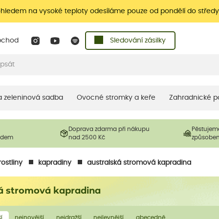
ohledem na vysoké teploty odesíláme pouze od pondělí do středy
bchod
Sledování zásilky
 a zeleninová sadba
Ovocné stromky a keře
Zahradnické p
Doprava zdarma při nákupu
Pěstujem
ladem
nad 2500 Kč
způsobe
ostliny
kapradiny
australská stromová kapradina
á stromová kapradina
í
nejnovější
nejdražší
nejlevnější
abecedně