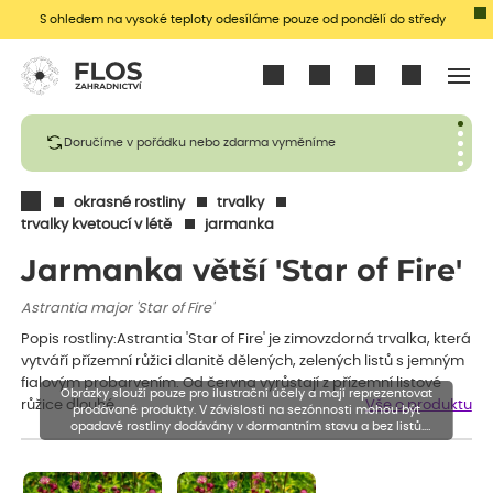
S ohledem na vysoké teploty odesíláme pouze od pondělí do středy
Přihlásit se
Doručíme v pořádku nebo zdarma vyměníme
okrasné rostliny
trvalky
trvalky kvetoucí v létě
jarmanka
Jarmanka větší 'Star of Fire'
Astrantia major 'Star of Fire'
Popis rostliny:Astrantia 'Star of Fire' je zimovzdorná trvalka, která
vytváří přízemní růžici dlanitě dělených, zelených listů s jemným
fialovým probarvením. Od června vyrůstají z přízemní listové
Obrázky slouží pouze pro ilustrační účely a mají reprezentovat
růžice dlouhé…
Vše o produktu
prodávané produkty. V závislosti na sezónnosti mohou být
opadavé rostliny dodávány v dormantním stavu a bez listů.
Rostliny mohou být také sestřiženy níže, než je uvedená výška,
aby se podpořil nový růst.