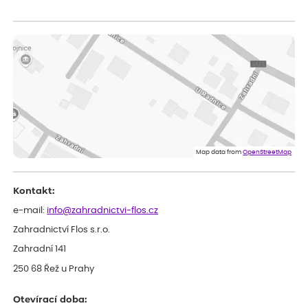
Vladimíra
ověřený nákup
dnes
Vše v pořádku, jsem spokojena.
Iveta
ověřený nákup
dnes
Rostlina mi přišla v dobrém stavu, jsem spokojená.
Zuzana
ověřený nákup
dnes
Spokojenost s dodáním kvalitních rostlin
Map data from
OpenStreetMap
Kontakt:
e-mail:
info@zahradnictvi-flos.cz
Zahradnictví Flos s.r.o.
Zahradní 141
250 68 Řež u Prahy
Otevírací doba: