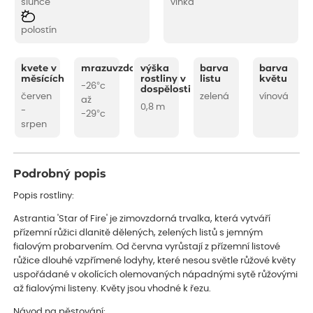
slunce
vlhká
polostín
kvete v
mrazuvzdornost
výška
barva
barva
měsících
rostliny v
listu
květu
-26°c
dospělosti
červen
zelená
vínová
až
0,8 m
-
-29°c
srpen
Podrobný popis
Popis rostliny:
Astrantia 'Star of Fire' je zimovzdorná trvalka, která vytváří
přízemní růžici dlanitě dělených, zelených listů s jemným
fialovým probarvením. Od června vyrůstají z přízemní listové
růžice dlouhé vzpřímené lodyhy, které nesou světle růžové květy
uspořádané v okolících olemovaných nápadnými sytě růžovými
až fialovými listeny. Květy jsou vhodné k řezu.
Návod na pěstování: