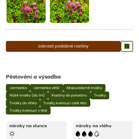
zobrazit podobné rostliny
Pěstování a výsadba
Jarmanka
Jarmanka větší
Mrazuvzdorné trvalky
Nízké trvalky (do 1m)
Rostliny do polostínu
Trvalky
Trvalky do vlhka
Trvalky kvetoucí celé léto
Trvalky kvetoucí v létě
nároky na slunce
nároky na vláhu