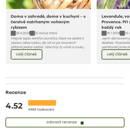
Doma v zahradě, doma v kuchyni – s
Levandule, vo
čerstvě natrhaným voňavým
Provence. Při
rybízem
každý rok
29.4.2021
18.7.2019
10 minut čtení
10 
Hřejivé teplo letního sluníčka, které se sklání k
Jejím domovem je
obzoru. Mísa rybízu, do níž to po hroznech
dodnes. Proslavila
přibývá jedna radost. Všechny ty vůně a zvuky
zamilovali jsme si 
červencové zahrady. Sklizeň rybízu do kuchyně
Evropy. Koneckonců, i Petr Hapka j
celý článek
celý článek
vnese neuvěřitelný klid a radost. A taky trochu
slavnou písničku 
bezstarostnosti dětství při mlsání babiččina
zpěvačky Hany Heg
drobenkového koláče s rybízem.
Recenze
4.52
4466 hodnocení
zobrazit recenze