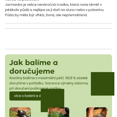
Jarmanka je velice nenáročná trvalka, která roste téměř v
jakékoliv půdě a nejlépe se jí daří na slunci nebo v polostínu.
Půda by měla být vlhká, živná, ale nepřemokřená.
Jak balíme a
doručujeme
Rostliny balíme s maximální péčí. 99,8 % zásilek
doručíme v pořádku. Garance výměny zdarma,
při doručení poškozené rostliny.
více o balení a dopravě