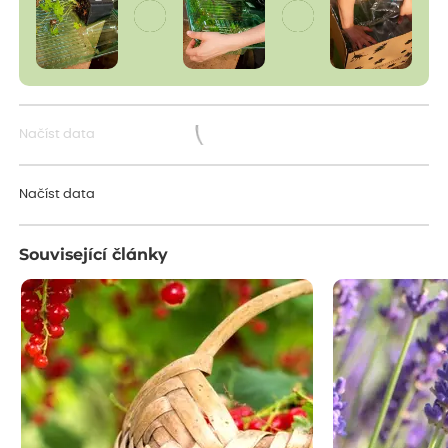
Načíst data
Načítám...
Načíst data
Související články