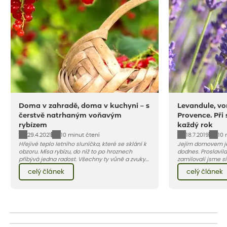
Doma v zahradě, doma v kuchyni – s
Levandule, vo
čerstvě natrhaným voňavým
Provence. Při
rybízem
každý rok
29.4.2021
18.7.2019
10 minut čtení
10 
Hřejivé teplo letního sluníčka, které se sklání k
Jejím domovem je
obzoru. Mísa rybízu, do níž to po hroznech
dodnes. Proslavila
přibývá jedna radost. Všechny ty vůně a zvuky
zamilovali jsme si 
červencové zahrady. Sklizeň rybízu do kuchyně
Evropy. Koneckonců, i Petr Hapka j
celý článek
celý článek
vnese neuvěřitelný klid a radost. A taky trochu
slavnou písničku 
bezstarostnosti dětství při mlsání babiččina
zpěvačky Hany Heg
drobenkového koláče s rybízem.