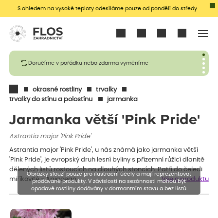
S ohledem na vysoké teploty odesíláme pouze od pondělí do středy
Přihlásit se
Doručíme v pořádku nebo zdarma vyměníme
okrasné rostliny
trvalky
trvalky do stínu a polostínu
jarmanka
Jarmanka větší 'Pink Pride'
Astrantia major 'Pink Pride'
Astrantia major 'Pink Pride', u nás známá jako jarmanka větší
'Pink Pride', je evropský druh lesní byliny s přízemní růžicí dlanitě
dělených listů rostoucích na dlouhých stoncích. Patří do čeledi
Obrázky slouží pouze pro ilustrační účely a mají reprezentovat
miříkovité - Apiaceae,…
Vše o produktu
prodávané produkty. V závislosti na sezónnosti mohou být
opadavé rostliny dodávány v dormantním stavu a bez listů.
Rostliny mohou být také sestřiženy níže, než je uvedená výška,
aby se podpořil nový růst.