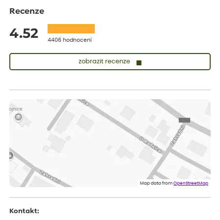
Recenze
4.52
4406 hodnocení
zobrazit recenze
Lenka
ověřený nákup
před 1 dnem
Měla jsem pouze 1objednavku a zatím jsem spokojená se
sazenicemi
Miroslava
ověřený nákup
před 1 dnem
Rostliny byly v pořádku, dobře zabalené, celková spokojenost.
Dominika
ověřený nákup
před 1 dnem
Doporučuji :). Spokojenost, stromky v pěkném stavu. Jediné, co
Map data from
OpenStreetMap
my chybělo, bylo komunikování nedostupného zboží před
odesláním objednávky, objednali bychom obratem náhradu.
Děkujeme
Kontakt: