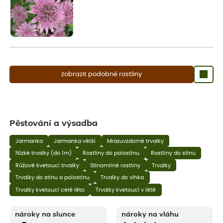
zobrazit podobné rostliny
Pěstování a výsadba
Jarmanka
Jarmanka větší
Mrazuvzdorné trvalky
Nízké trvalky (do 1m)
Rostliny do polostínu
Rostliny do stínu
Růžově kvetoucí trvalky
Stínomilné rostliny
Trvalky
Trvalky do stínu a polostínu
Trvalky do vlhka
Trvalky kvetoucí celé léto
Trvalky kvetoucí v létě
nároky na slunce
nároky na vláhu