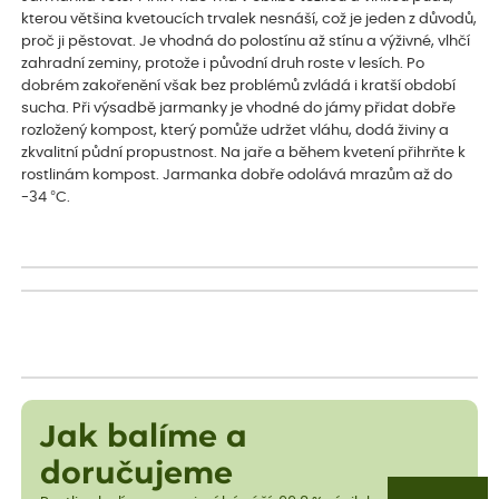
kterou většina kvetoucích trvalek nesnáší, což je jeden z důvodů,
proč ji pěstovat. Je vhodná do polostínu až stínu a výživné, vlhčí
zahradní zeminy, protože i původní druh roste v lesích. Po
dobrém zakořenění však bez problémů zvládá i kratší období
sucha. Při výsadbě jarmanky je vhodné do jámy přidat dobře
rozložený kompost, který pomůže udržet vláhu, dodá živiny a
zkvalitní půdní propustnost. Na jaře a během kvetení přihrňte k
rostlinám kompost. Jarmanka dobře odolává mrazům až do
-34 °C.
Jak balíme a
doručujeme