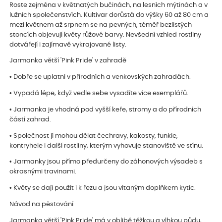
Roste zejména v květnatých bučinách, na lesních mýtinách a v
lužních společenstvích. Kultivar dorůstá do výšky 60 až 80 cm a
mezi květnem až srpnem se na pevných, téměř bezlistých
stoncích objevují květy růžové barvy. Nevšední vzhled rostliny
dotvářejí i zajímavě vykrajované listy.
Jarmanka větší 'Pink Pride' v zahradě
• Dobře se uplatní v přírodních a venkovských zahradách.
• Vypadá lépe, když vedle sebe vysadíte více exemplářů.
• Jarmanka je vhodná pod vyšší keře, stromy a do přírodních
částí zahrad.
• Společnost jí mohou dělat čechravy, kakosty, funkie,
kontryhele i další rostliny, kterým vyhovuje stanoviště ve stínu.
• Jarmanky jsou přímo předurčeny do záhonových výsadeb s
okrasnými travinami.
• Květy se dají použít i k řezu a jsou vítaným doplňkem kytic.
Návod na pěstování
Jarmanka větší 'Pink Pride' má v oblibě těžkou a vlhkou půdu,