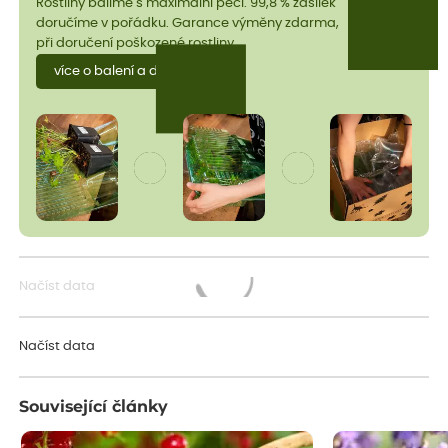
Rostliny balíme s maximální péčí. 99,8 % zásilek
doručíme v pořádku. Garance výměny zdarma,
při doručení poškozené rostliny.
více o balení a dopravě
Načíst data
Načítám...
Načíst data
Související články