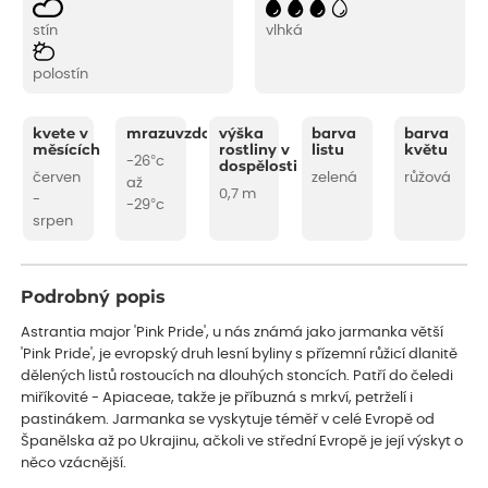
stín
vlhká
polostín
kvete v
mrazuvzdornost
výška
barva
barva
měsících
rostliny v
listu
květu
-26°c
dospělosti
červen
zelená
růžová
až
0,7 m
-
-29°c
srpen
Podrobný popis
Astrantia major 'Pink Pride', u nás známá jako jarmanka větší
'Pink Pride', je evropský druh lesní byliny s přízemní růžicí dlanitě
dělených listů rostoucích na dlouhých stoncích. Patří do čeledi
miříkovité - Apiaceae, takže je příbuzná s mrkví, petrželí i
pastinákem. Jarmanka se vyskytuje téměř v celé Evropě od
Španělska až po Ukrajinu, ačkoli ve střední Evropě je její výskyt o
něco vzácnější.