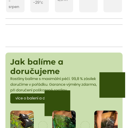
-
-29°c
srpen
Jak balíme a
doručujeme
Rostliny balíme s maximální péčí. 99,8 % zásilek
doručíme v pořádku. Garance výměny zdarma,
při doručení poškozené rostliny.
více o balení a dopravě