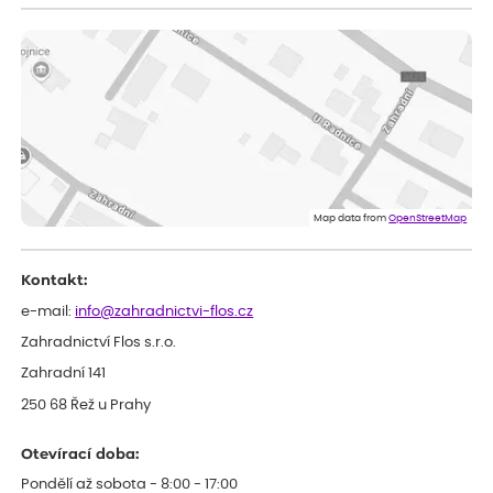
ověřený nákup
dnes
vše v naprostém pořádku
Eva
ověřený nákup
dnes
Velmi spokojená dekuji
Jana
ověřený nákup
dnes
Flos je nejlepší &#129321;
Map data from
OpenStreetMap
Kontakt:
e-mail:
info@zahradnictvi-flos.cz
Zahradnictví Flos s.r.o.
Zahradní 141
250 68 Řež u Prahy
Otevírací doba:
Pondělí až sobota - 8:00 - 17:00