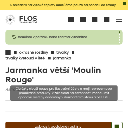
S ohledem na vysoké teploty odesíláme pouze od pondělí do středy
Přihlásit se
Doručíme v pořádku nebo zdarma vyměníme
okrasné rostliny
trvalky
trvalky kvetoucí v létě
jarmanka
Jarmanka větší 'Moulin
Rouge'
Obrázky slouží pouze pro ilustrační účely a mají reprezentovat
Astrantia major 'Moulin Rouge'
prodávané produkty. V závislosti na sezónnosti mohou být
opadavé rostliny dodávány v dormantním stavu a bez listů.
Rostliny mohou být také sestřiženy níže, než je uvedená výška,
aby se podpořil nový růst.
zobrazit podobné rostliny