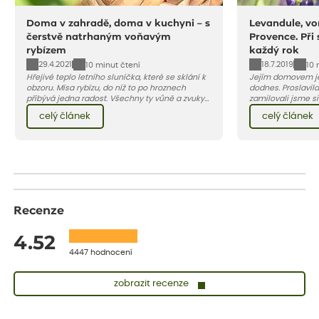
Doma v zahradě, doma v kuchyni – s
Levandule, vo
čerstvě natrhaným voňavým
Provence. Při
rybízem
každý rok
29.4.2021
18.7.2019
10 minut čtení
10 
Hřejivé teplo letního sluníčka, které se sklání k
Jejím domovem je
obzoru. Mísa rybízu, do níž to po hroznech
dodnes. Proslavila
přibývá jedna radost. Všechny ty vůně a zvuky
zamilovali jsme si 
červencové zahrady. Sklizeň rybízu do kuchyně
Evropy. Koneckonců, i Petr Hapka j
celý článek
celý článek
vnese neuvěřitelný klid a radost. A taky trochu
slavnou písničku 
bezstarostnosti dětství při mlsání babiččina
zpěvačky Hany Heg
drobenkového koláče s rybízem.
Recenze
4.52
4447 hodnocení
zobrazit recenze
Sandra