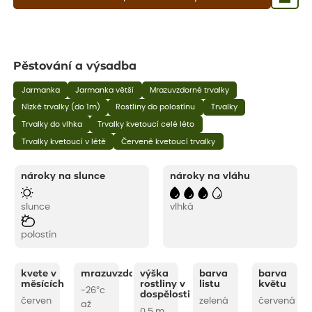
Pěstování a výsadba
Jarmanka
Jarmanka větší
Mrazuvzdorné trvalky
Nízké trvalky (do 1m)
Rostliny do polostínu
Trvalky
Trvalky do vlhka
Trvalky kvetoucí celé léto
Trvalky kvetoucí v létě
Červeně kvetoucí trvalky
nároky na slunce
nároky na vláhu
slunce
vlhká
polostín
kvete v
mrazuvzdornost
výška
barva
barva
měsících
rostliny v
listu
květu
-26°c
dospělosti
červen
zelená
červená
až
0,5 m