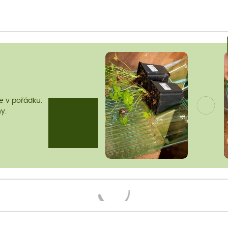
me v pořádku.
y.
Načítám...