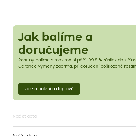
Jak balíme a
doručujeme
Rostliny balíme s maximální péčí. 99,8 % zásilek doručí
Garance výměny zdarma, při doručení poškozené rostlin
více o balení a dopravě
Načíst data