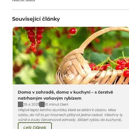
Načíst data
Související články
Doma v zahradě, doma v kuchyni – s čerstvě
natrhaným voňavým rybízem
29.4.2021
10 minut čtení
Hřejivé teplo letního sluníčka, které se sklání k obzoru. Mísa
rybízu, do níž to po hroznech přibývá jedna radost. Všechny ty
vůně a zvuky červencové zahrady. Sklizeň rybízu do kuchyně
vnese neuvěřitelný klid a radost. A taky trochu bezstarostnosti
celý článek