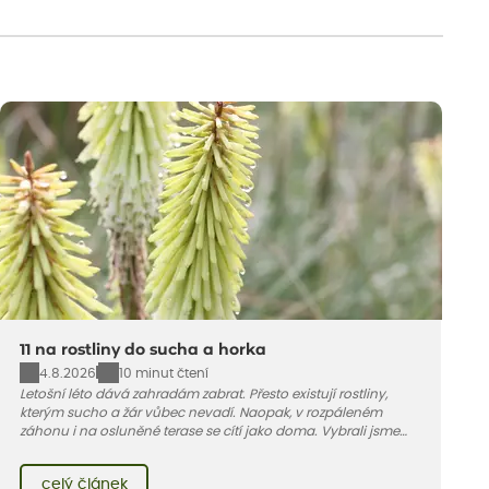
11 na rostliny do sucha a horka
4.8.2026
10 minut čtení
Letošní léto dává zahradám zabrat. Přesto existují rostliny,
kterým sucho a žár vůbec nevadí. Naopak, v rozpáleném
záhonu i na osluněné terase se cítí jako doma. Vybrali jsme
pro vás 11 tipů na odolné druhy, které zvládnou horké a suché
léto bez pravidelné zálivky. Pojďme se podívat, které to jsou.
celý článek