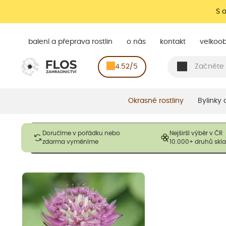
S 
balení a přeprava rostlin
o nás
kontakt
velkoo
4.52/5
Okrasné rostliny
Bylinky
Obrázky slouží pouze pro ilustrační účely a mají reprezentovat
Doručíme v pořádku nebo
Nejširší výběr v ČR
opadavé rostliny dodávány v dormantním stavu a bez listů. R
zdarma vyměníme
10.000+ druhů sk
výška, aby se podpo