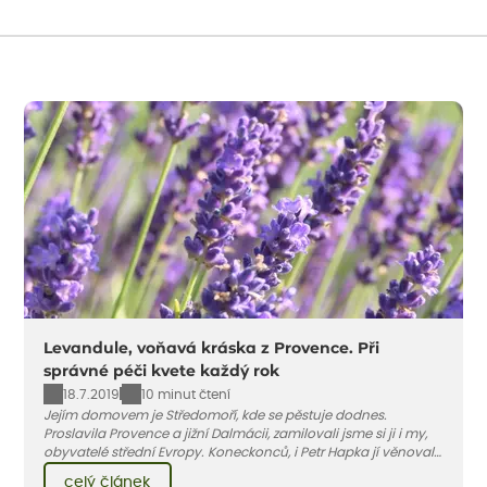
Levandule, voňavá kráska z Provence. Při
správné péči kvete každý rok
18.7.2019
10 minut čtení
Jejím domovem je Středomoří, kde se pěstuje dodnes.
Proslavila Provence a jižní Dalmácii, zamilovali jsme si ji i my,
obyvatelé střední Evropy. Koneckonců, i Petr Hapka jí věnoval
slavnou písničku – Levandulovou zná v podání zpěvačky
celý článek