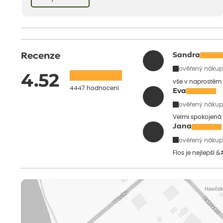
dětství při mlsání babiččina drobenkového koláče s rybízem.
Recenze
Sandra
ověřený nákup
4.52
vše v naprostém
4447 hodnocení
Eva
ověřený nákup
Velmi spokojená 
Jana
ověřený nákup
Flos je nejlepší 