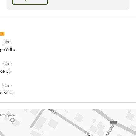
Hany Hegerové nejspíše každý...
dnes
 pořádku
dnes
dekuji
dnes
&#129321;