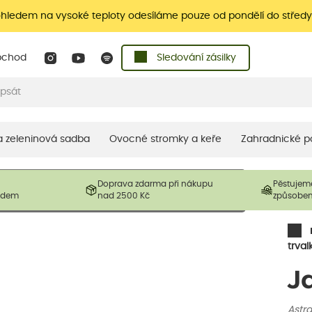
ohledem na vysoké teploty odesíláme pouze od pondělí do středy
bchod
Sledování zásilky
 a zeleninová sadba
Ovocné stromky a keře
Zahradnické p
 prodávané produkty. V závislosti na sezónnosti mohou být
Doprava zdarma při nákupu
Pěstujem
ostliny mohou být také sestřiženy níže, než je uvedená
ladem
nad 2500 Kč
způsobe
řil nový růst.
trval
J
Astra