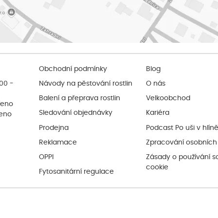
Obchodní podmínky
Blog
:00 -
Návody na pěstování rostlin
O nás
Balení a přeprava rostlin
Velkoobchod
řeno
Sledování objednávky
Kariéra
řeno
Prodejna
Podcast Po uši v hlín
Reklamace
Zpracování osobních
OPPI
Zásady o používání s
cookie
Fytosanitární regulace