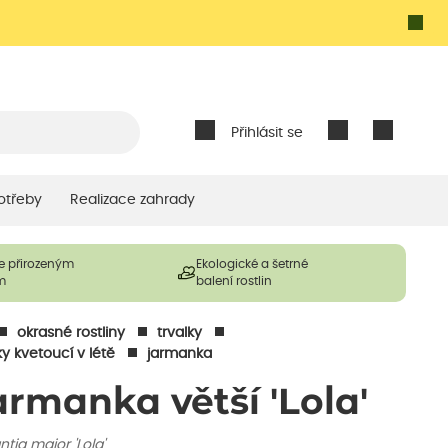
Přihlásit se
otřeby
Realizace zahrady
e přirozeným
Ekologické a šetrné
m
balení rostlin
okrasné rostliny
trvalky
ky kvetoucí v létě
jarmanka
armanka větší 'Lola'
ntia major 'Lola'