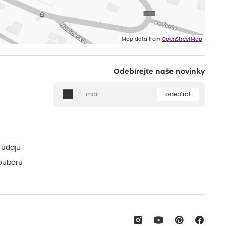
Map data from
OpenStreetMap
Odebírejte naše novinky
odebírat
ě
 údajů
ouborů