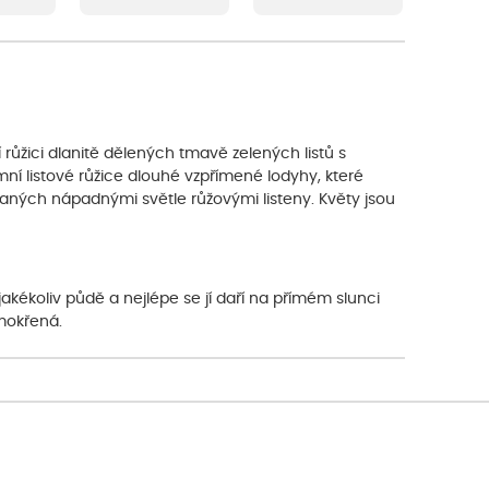
ní růžici dlanitě dělených tmavě zelených listů s
ní listové růžice dlouhé vzpřímené lodyhy, které
ných nápadnými světle růžovými listeny. Květy jsou
akékoliv půdě a nejlépe se jí daří na přímém slunci
emokřená.