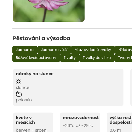
Pěstování a výsadba
Jarmanka
Jarmanka větší
Mrazuvzdorné trvalky
Nízké tr
Růžově kvetoucí trvalky
Trvalky
Trvalky do vlhka
Trvalky 
nároky na slunce
slunce
polostín
kvete v
mrazuvzdornost
výška rost
měsících
dospělosti
-26°c až -29°c
červen - srpen
0,6 m