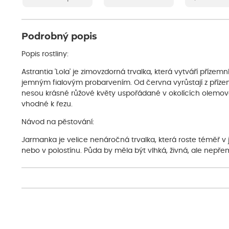
Podrobný popis
Popis rostliny:
Astrantia 'Lola' je zimovzdorná trvalka, která vytváří přízem
jemným fialovým probarvením. Od června vyrůstají z přízem
nesou krásné růžové květy uspořádané v okolících olemova
vhodné k řezu.
Návod na pěstování:
Jarmanka je velice nenáročná trvalka, která roste téměř v j
nebo v polostínu. Půda by měla být vlhká, živná, ale nepř