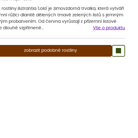
 rostliny:Astrantia 'Lola' je zimovzdorná trvalka, která vytváří
emní růžici dlanitě dělených tmavě zelených listů s jemným
vým probarvením. Od června vyrůstají z přízemní listové
ce dlouhé vzpřímené…
Vše o produktu
zobrazit podobné rostliny