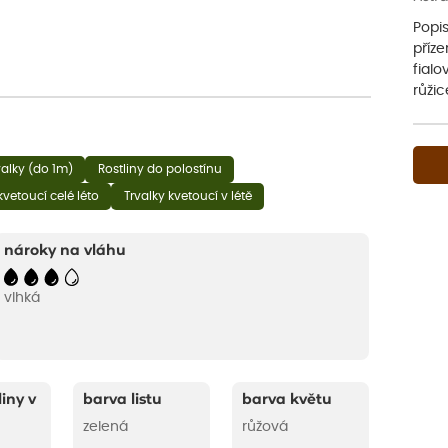
Popis
příz
fialo
růži
valky (do 1m)
Rostliny do polostínu
kvetoucí celé léto
Trvalky kvetoucí v létě
nároky na vláhu
vlhká
liny v
barva listu
barva květu
zelená
růžová