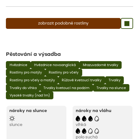
aby se podpořil nový růst.
zobrazit podobné rostliny
Pěstování a výsadba
Hvězdnice
Hvězdnice novoanglická
Mrazuvzdorné trvalky
Rostliny pro motýly
Rostliny pro včely
Rostliny pro včely a motýly
Růžově kvetoucí trvalky
Trvalky
Trvalky do vlhka
Trvalky kvetoucí na podzim
Trvalky na slunce
Vysoké trvalky (nad 1m)
nároky na slunce
nároky na vláhu
slunce
vlhká
polo suchá