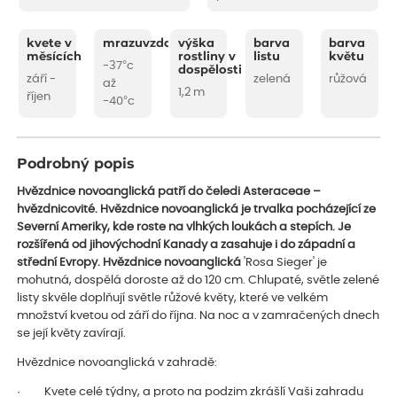
kvete v
mrazuvzdornost
výška
barva
barva
měsících
rostliny v
listu
květu
-37°c
dospělosti
září -
zelená
růžová
až
1,2 m
říjen
-40°c
Podrobný popis
Hvězdnice novoanglická patří do čeledi Asteraceae –
hvězdnicovité. Hvězdnice novoanglická je trvalka pocházející ze
Severní Ameriky, kde roste na vlhkých loukách a stepích. Je
rozšířená od jihovýchodní Kanady a zasahuje i do západní a
střední Evropy. Hvězdnice novoanglická
'Rosa Sieger' je
mohutná, dospělá doroste až do 120 cm. Chlupaté, světle zelené
listy skvěle doplňují světle růžové květy, které ve velkém
množství kvetou od září do října. Na noc a v zamračených dnech
se její květy zavírají.
Hvězdnice novoanglická v zahradě:
· Kvete celé týdny, a proto na podzim zkrášlí Vaši zahradu