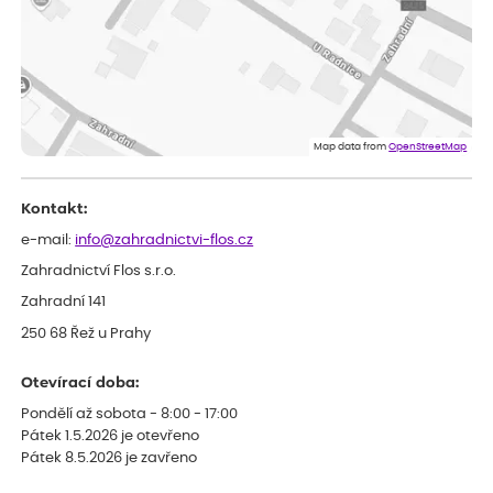
ověřený nákup
dnes
Velmi spokojená dekuji
Jana
ověřený nákup
dnes
Flos je nejlepší &#129321;
Map data from
OpenStreetMap
Kontakt:
e-mail:
info@zahradnictvi-flos.cz
Zahradnictví Flos s.r.o.
Zahradní 141
250 68 Řež u Prahy
Otevírací doba:
Pondělí až sobota - 8:00 - 17:00
Pátek 1.5.2026 je otevřeno
Pátek 8.5.2026 je zavřeno