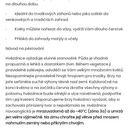
na dlouhou dobu.
· Ideální do trvalkových záhonů nebo jako solitér do
venkovských a tradičních zahrad.
· Květy můžete nařezat do vázy, vydrží Vám dlouho čerstvé.
· Přiláká do zahrady motýly a včely.
Návod na pěstování:
Hvězdnice vyžaduje slunné stanoviště. Půda je vhodná
propustná a lehká s dostatkem živin. Během vegetace ji
pravidelně zalévejte, odvděčí se Vám velkým množstvím květů.
Nezapomínejte pravidelně hnojit hnojivem pro trvalky. Brzy na
jaře seřízněte suché výhony těsně nad zemí. Každoročně na
konci května a na začátku června zkraťte všechny výhony o
polovinu, hvězdnice bude silnější a více rozvětvená, podpoříte
tím i její kvetení. Doporučujeme brzy hvězdnici vyvázat, aby si
zachovala přirozený tvar a nepolámala se. Hvězdnice
novoanglická je
mrazuvzdorná až do
-40°C
(zóna 3a) a umrzá
jen velmi výjimečně. Na zimu chraňte její větve před mrazem
nahrnutím zeminy nebo přikrytím chvojím.