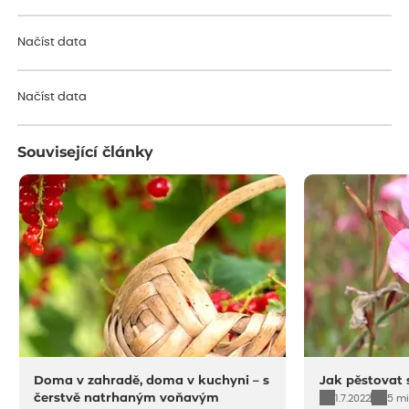
Načíst data
Načíst data
Související články
Doma v zahradě, doma v kuchyni – s
Jak pěstovat 
čerstvě natrhaným voňavým
1.7.2022
5 mi