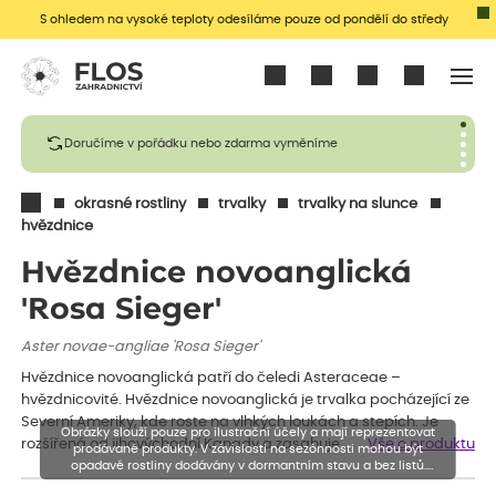
S ohledem na vysoké teploty odesíláme pouze od pondělí do středy
Přihlásit se
Doručíme v pořádku nebo zdarma vyměníme
okrasné rostliny
trvalky
trvalky na slunce
hvězdnice
Hvězdnice novoanglická
'Rosa Sieger'
Aster novae-angliae 'Rosa Sieger'
Hvězdnice novoanglická patří do čeledi Asteraceae –
hvězdnicovité. Hvězdnice novoanglická je trvalka pocházející ze
Severní Ameriky, kde roste na vlhkých loukách a stepích. Je
Obrázky slouží pouze pro ilustrační účely a mají reprezentovat
rozšířená od jihovýchodní Kanady a zasahuje…
Vše o produktu
prodávané produkty. V závislosti na sezónnosti mohou být
opadavé rostliny dodávány v dormantním stavu a bez listů.
Rostliny mohou být také sestřiženy níže, než je uvedená výška,