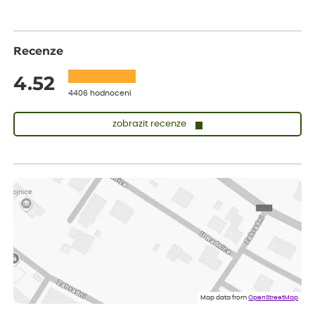
Recenze
4.52
4406 hodnocení
zobrazit recenze
Lenka
ověřený nákup
dnes
Měla jsem pouze 1objednavku a zatím jsem spokojená se
sazenicemi
Miroslava
ověřený nákup
dnes
Rostliny byly v pořádku, dobře zabalené, celková spokojenost.
Dominika
ověřený nákup
dnes
Doporučuji :). Spokojenost, stromky v pěkném stavu. Jediné, co
Map data from
OpenStreetMap
my chybělo, bylo komunikování nedostupného zboží před
odesláním objednávky, objednali bychom obratem náhradu.