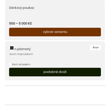
Dárkový poukaz
500 – 5 000
Kč
vybrat variantu
Áron
Áron plamatý
Arum maculatum
Není skladem
podobné zboží