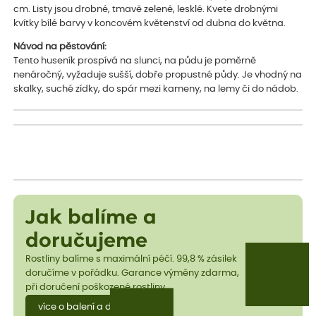
cm. Listy jsou drobné, tmavě zelené, lesklé. Kvete drobnými
kvítky bílé barvy v koncovém květenství od dubna do května.
Návod na pěstování:
Tento huseník prospívá na slunci, na půdu je poměrně
nenáročný, vyžaduje sušší, dobře propustné půdy. Je vhodný na
skalky, suché zídky, do spár mezi kameny, na lemy či do nádob.
Jak balíme a
doručujeme
Rostliny balíme s maximální péčí. 99,8 % zásilek
doručíme v pořádku. Garance výměny zdarma,
při doručení poškozené rostliny.
více o balení a dopravě