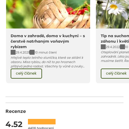
Doma v zahradě, doma v kuchyni – s
Tip na suchom
čerstvě natrhaným voňavým
záhonu i květ
rybízem
29.4.2022
10
Oteplování planet
29.4.2021
10 minut čtení
zahradník. Léta j
Hřejivé teplo letního sluníčka, které se sklání k
musíme šetřit. Ře
obzoru. Mísa rybízu, do níž to po hroznech
zásobníky na dešť
přibývá jedna radost. Všechny ty vůně a zvuky
kterým tyto podmí
červencové zahrady. Sklizeň rybízu do kuchyně
celý článek
celý článek
barevný záhon kve
vnese neuvěřitelný klid a radost. A taky trochu
si přát…
bezstarostnosti dětství při mlsání babiččina
drobenkového koláče s rybízem.
Recenze
4.52
4406 hodnocení