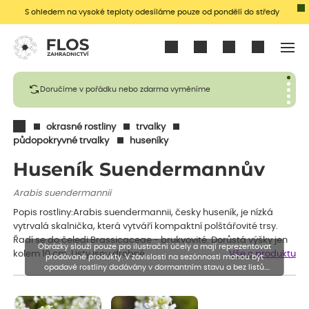
S ohledem na vysoké teploty odesíláme pouze od pondělí do středy
Přihlásit se
Doručíme v pořádku nebo zdarma vyměníme
okrasné rostliny
trvalky
půdopokryvné trvalky
huseníky
Huseník Suendermannův
Arabis suendermannii
Popis rostliny:Arabis suendermannii, česky huseník, je nízká
vytrvalá skalnička, která vytváří kompaktní polštářovité trsy.
Řadí se do čeledi Brassicaceae - brukvovité. Dorůstá výšky jen
Obrázky slouží pouze pro ilustrační účely a mají reprezentovat
kolem 10 cm. Listy jsou drobné,…
Vše o produktu
prodávané produkty. V závislosti na sezónnosti mohou být
opadavé rostliny dodávány v dormantním stavu a bez listů.
Rostliny mohou být také sestřiženy níže, než je uvedená výška,
aby se podpořil nový růst.