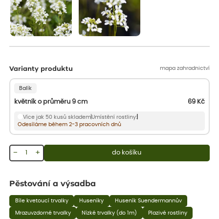
mapa zahradnictví
Varianty produktu
Balík
květník o průměru 9 cm
69
Kč
Více jak 50 kusů skladem
Umístění rostliny:
Odesíláme během 2-3 pracovních dnů
−
+
do košíku
Pěstování a výsadba
Bíle kvetoucí trvalky
Huseníky
Huseník Suendermannův
Mrazuvzdorné trvalky
Nízké trvalky (do 1m)
Plazivé rostliny