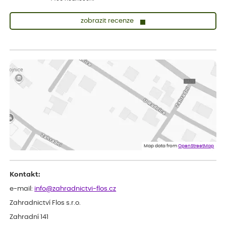
zobrazit recenze
Lenka
ověřený nákup
před 1 dnem
Měla jsem pouze 1objednavku a zatím jsem spokojená se
sazenicemi
Miroslava
ověřený nákup
před 1 dnem
Rostliny byly v pořádku, dobře zabalené, celková spokojenost.
Dominika
ověřený nákup
před 1 dnem
Doporučuji :). Spokojenost, stromky v pěkném stavu. Jediné, co
Map data from
OpenStreetMap
my chybělo, bylo komunikování nedostupného zboží před
odesláním objednávky, objednali bychom obratem náhradu.
Děkujeme
Kontakt:
e-mail:
info@zahradnictvi-flos.cz
Zahradnictví Flos s.r.o.
Zahradní 141