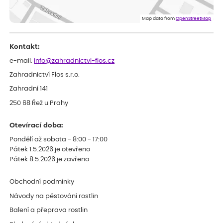
ověřený nákup
před 1 dnem
Doporučuji :). Spokojenost, stromky v pěkném stavu. Jediné, co
Map data from
OpenStreetMap
my chybělo, bylo komunikování nedostupného zboží před
odesláním objednávky, objednali bychom obratem náhradu.
Děkujeme
Kontakt:
e-mail:
info@zahradnictvi-flos.cz
Zahradnictví Flos s.r.o.
Zahradní 141
250 68 Řež u Prahy
Otevírací doba:
Pondělí až sobota - 8:00 - 17:00
Pátek 1.5.2026 je otevřeno
Pátek 8.5.2026 je zavřeno
Obchodní podmínky
Návody na pěstování rostlin
Balení a přeprava rostlin