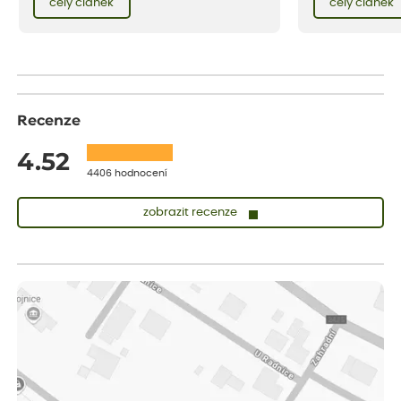
celý článek
celý článek
vnese neuvěřitelný klid a radost. A taky trochu
bezstarostnosti dětství při mlsání babiččina
drobenkového koláče s rybízem.
Recenze
4.52
4406 hodnocení
zobrazit recenze
Lenka
ověřený nákup
dnes
Měla jsem pouze 1objednavku a zatím jsem spokojená se
sazenicemi
Miroslava
ověřený nákup
dnes
Rostliny byly v pořádku, dobře zabalené, celková spokojenost.
Dominika