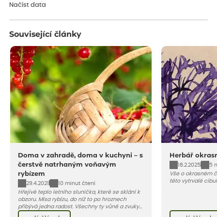
Načíst data
Související články
Doma v zahradě, doma v kuchyni – s
Herbář okras
čerstvě natrhaným voňavým
18.2.2025
5 
rybízem
Vše o okrasném če
této vytrvalé cibu
29.4.2021
10 minut čtení
Hřejivé teplo letního sluníčka, které se sklání k
obzoru. Mísa rybízu, do níž to po hroznech
přibývá jedna radost. Všechny ty vůně a zvuky
červencové zahrady. Sklizeň rybízu do kuchyně