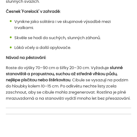
slunných svazích.
Česnek 'Forelock' v zahradě:
Vynikne jako solitéra i ve skupinové výsadbě mezi
trvalkami.
Skvěle se hodí do suchých, slunných záhonů.
Láká včely a další opylovače.
Návod na pěstování:
Roste do výšky 70–90 cm a šířky 20–30 cm. Vyžaduje
slunné
stanoviště a propustnou, suchou až středně vlhkou půdu,
nejlépe písčitou nebo štěrkovitou
. Cibule se vysazují na podzim
do hloubky kolem 10–15 cm. Po odkvětu nechte listy zcela
zaschnout, aby se cibule mohla zregenerovat. Rostlina je plně
mrazuvzdorná a na stanovišti vydrží mnoho let bez přesazování.