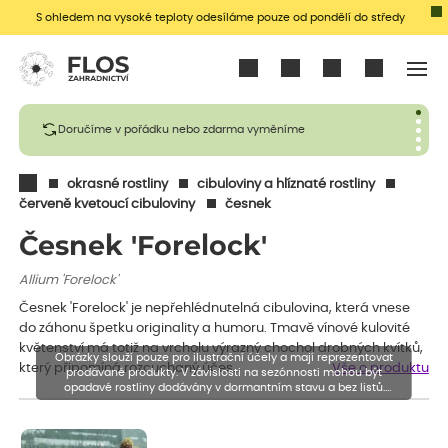
S ohledem na vysoké teploty odesíláme pouze od pondělí do středy
Přihlásit se
Doručíme v pořádku nebo zdarma vyměníme
okrasné rostliny
cibuloviny a hlíznaté rostliny
červeně kvetoucí cibuloviny
česnek
Česnek 'Forelock'
Allium 'Forelock'
Česnek 'Forelock' je nepřehlédnutelná cibulovina, která vnese
do záhonu špetku originality a humoru. Tmavě vínové kulovité
květenství má totiž na vrcholu výrazný chochol drobných kvítků,
Obrázky slouží pouze pro ilustrační účely a mají reprezentovat
který připomíná rozcuchaný účes…
Vše o produktu
prodávané produkty. V závislosti na sezónnosti mohou být
opadavé rostliny dodávány v dormantním stavu a bez listů.
Rostliny mohou být také sestřiženy níže, než je uvedená výška,
aby se podpořil nový růst.