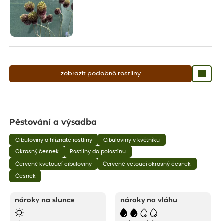
zobrazit podobné rostliny
Pěstování a výsadba
Cibuloviny a hlíznaté rostliny
Cibuloviny v květníku
Okrasný česnek
Rostliny do polostínu
Červeně kvetoucí cibuloviny
Červeně vetoucí okrasný česnek
Česnek
nároky na slunce
nároky na vláhu