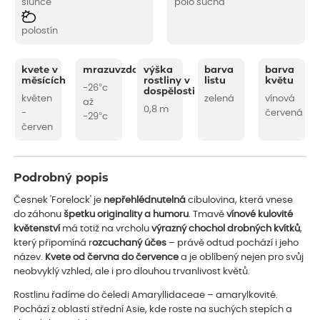
slunce
polo suchá
polostín
kvete v
mrazuvzdornost
výška
barva
barva
měsících
rostliny v
listu
květu
-26°c
dospělosti
květen
zelená
vínová
až
0,8 m
-
červená
-29°c
červen
Podrobný popis
Česnek 'Forelock' je
nepřehlédnutelná
cibulovina, která vnese
do záhonu
špetku originality a humoru
. Tmavě
vínové kulovité
květenství
má totiž na vrcholu
výrazný chochol drobných kvítků
,
který připomíná r
ozcuchaný účes
– právě odtud pochází i jeho
název.
Kvete od června do července
a je oblíbený nejen pro svůj
neobvyklý vzhled, ale i pro dlouhou trvanlivost květů.
Rostlinu řadíme do čeledi Amaryllidaceae – amarylkovité.
Pochází z oblastí střední Asie, kde roste na suchých stepích a