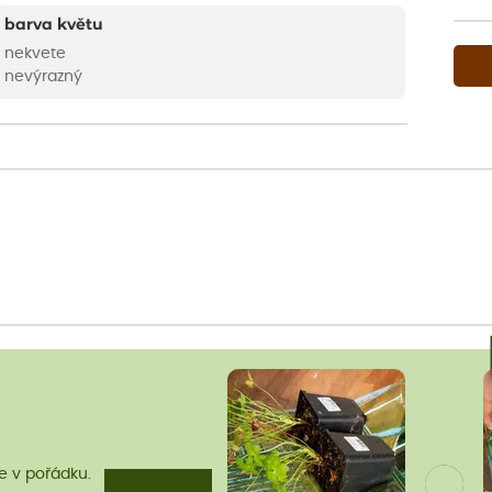
barva květu
nekvete
nevýrazný
me v pořádku.