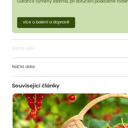
Garance výměny zdarma, při doručení poškozené rostlin
více o balení a dopravě
Načíst data
Načíst data
Související články