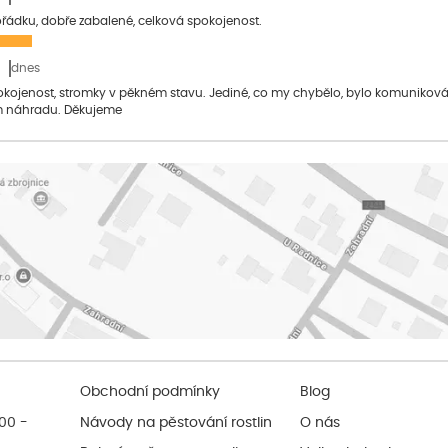
pořádku, dobře zabalené, celková spokojenost.
dnes
pokojenost, stromky v pěkném stavu. Jediné, co my chybělo, bylo komuniko
 náhradu. Děkujeme
Obchodní podmínky
Blog
:00 -
Návody na pěstování rostlin
O nás