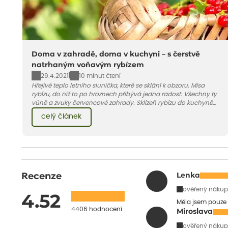
Doma v zahradě, doma v kuchyni – s čerstvě
natrhaným voňavým rybízem
29.4.2021
10 minut čtení
Hřejivé teplo letního sluníčka, které se sklání k obzoru. Mísa
rybízu, do níž to po hroznech přibývá jedna radost. Všechny ty
vůně a zvuky červencové zahrady. Sklizeň rybízu do kuchyně
vnese neuvěřitelný klid a radost. A taky trochu bezstarostnosti
celý článek
dětství při mlsání babiččina drobenkového koláče s rybízem.
Recenze
Lenka
ověřený nákup
4.52
Měla jsem pouze 
4406 hodnocení
Miroslava
ověřený nákup