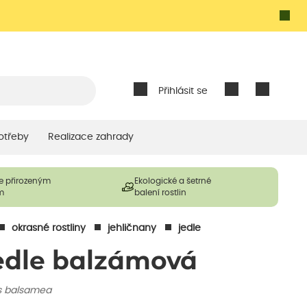
Přihlásit se
otřeby
Realizace zahrady
e přirozeným
Ekologické a šetrné
m
balení rostlin
okrasné rostliny
jehličnany
jedle
edle balzámová
s balsamea