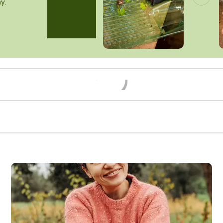
y.
Načítám...