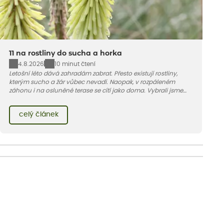
11 na rostliny do sucha a horka
4.8.2026
10 minut čtení
Letošní léto dává zahradám zabrat. Přesto existují rostliny,
kterým sucho a žár vůbec nevadí. Naopak, v rozpáleném
záhonu i na osluněné terase se cítí jako doma. Vybrali jsme
pro vás 11 tipů na odolné druhy, které zvládnou horké a suché
léto bez pravidelné zálivky. Pojďme se podívat, které to jsou.
celý článek