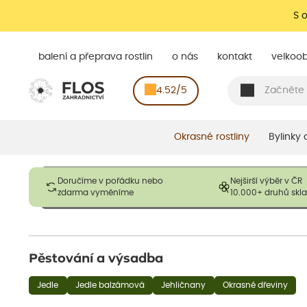
S 
balení a přeprava rostlin
o nás
kontakt
velkoo
4.52/5
Okrasné rostliny
Bylinky
Obrázky slouží pouze pro ilustrační účely a mají reprezentovat
Doručíme v pořádku nebo
Nejširší výběr v ČR
opadavé rostliny dodávány v dormantním stavu a bez listů. R
zdarma vyměníme
10.000+ druhů sk
výška, aby se podpo
Pěstování a výsadba
Jedle
Jedle balzámová
Jehličnany
Okrasné dřeviny