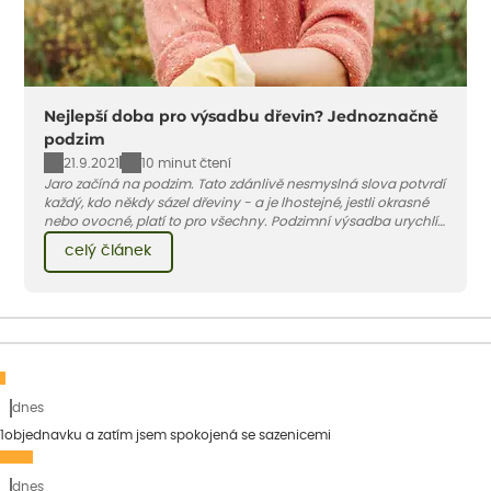
Nejlepší doba pro výsadbu dřevin? Jednoznačně
podzim
21.9.2021
10 minut čtení
Jaro začíná na podzim. Tato zdánlivě nesmyslná slova potvrdí
každý, kdo někdy sázel dřeviny - a je lhostejné, jestli okrasné
nebo ovocné, platí to pro všechny. Podzimní výsadba urychlí
růst v následujícím roce, urychlí kvetení i sklizeň, vyplatí se
celý článek
zkrátka po všech stránkách.
dnes
1objednavku a zatím jsem spokojená se sazenicemi
dnes