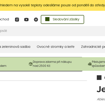
ohledem na vysoké teploty odesíláme pouze od pondělí do středy
bchod
Sledování zásilky
 a zeleninová sadba
Ovocné stromky a keře
Zahradnické p
 prodávané produkty. V závislosti na sezónnosti mohou být
Doprava zdarma při nákupu
Pěstujem
ostliny mohou být také sestřiženy níže, než je uvedená
ladem
nad 2500 Kč
způsobe
řil nový růst.
J
Abie