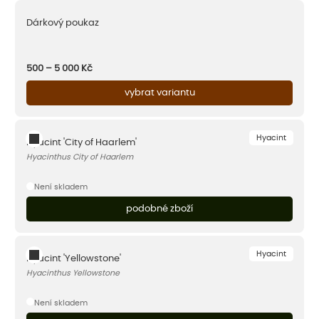
Dárkový poukaz
500 – 5 000
Kč
vybrat variantu
Hyacint
Hyacint 'City of Haarlem'
Hyacinthus City of Haarlem
Není skladem
podobné zboží
Hyacint
Hyacint 'Yellowstone'
Hyacinthus Yellowstone
Není skladem