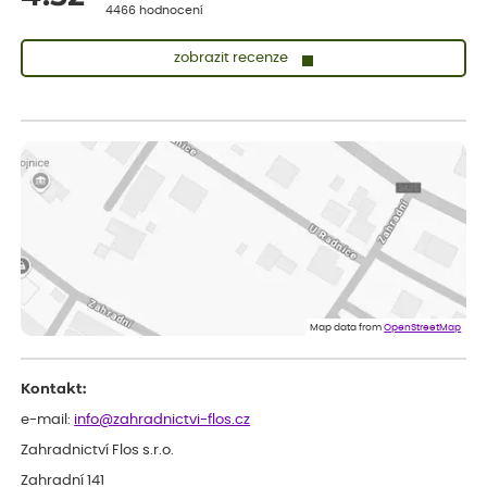
4466 hodnocení
zobrazit recenze
Vladimíra
ověřený nákup
dnes
Vše v pořádku, jsem spokojena.
Iveta
ověřený nákup
dnes
Rostlina mi přišla v dobrém stavu, jsem spokojená.
Zuzana
ověřený nákup
dnes
Spokojenost s dodáním kvalitních rostlin
Map data from
OpenStreetMap
Kontakt:
e-mail:
info@zahradnictvi-flos.cz
Zahradnictví Flos s.r.o.
Zahradní 141