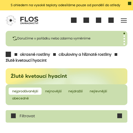
S ohledem na vysoké teploty odesíláme pouze od pondělí do středy
Přihlásit se
Doručíme v pořádku nebo zdarma vyměníme
okrasné rostliny
cibuloviny a hlíznaté rostliny
žlutě kvetoucí hyacint
Žlutě kvetoucí hyacint
nejprodávanější
nejnovější
nejdražší
nejlevnější
abecedně
Filtrovat