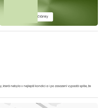
elit.
zobrazit všechny články
která nebyla v nejlepší kondici a i po zasazení vypadá spíše, že