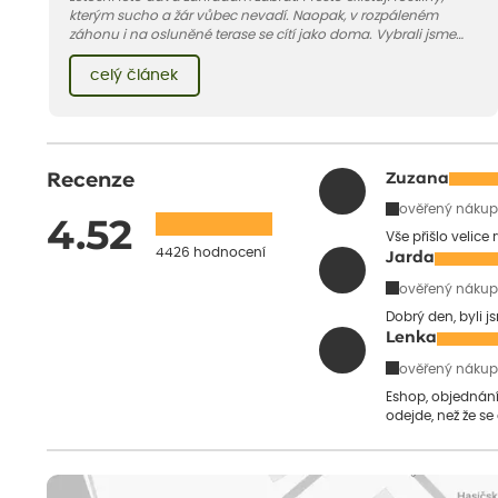
kterým sucho a žár vůbec nevadí. Naopak, v rozpáleném
záhonu i na osluněné terase se cítí jako doma. Vybrali jsme
pro vás 11 tipů na odolné druhy, které zvládnou horké a suché
léto bez pravidelné zálivky. Pojďme se podívat, které to jsou.
celý článek
Recenze
Zuzana
ověřený nákup
4.52
Vše přišlo velice
4426 hodnocení
Jarda
ověřený nákup
Dobrý den, byli j
Lenka
ověřený nákup
Eshop, objednání 
odejde, než že se