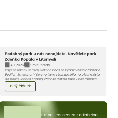
Podobný park u nás nenajdete. Navštivte park
Zdeňka Kopala v Litomyšli
14.7.2026
5 minut čtení
Když se řekne Litomyšl, většině z nás se vybaví krásný zámek a
Bedřich Smetana. V červnu jsem však zamířila na okraj města,
do parku Zdeňka Kopala, který se zrovna topil v bílé záplavě
kvetoucích kopretin. Fotky řeknou víc než slova, přidávám k
celý článek
nim pár řádků o tom, jak tento jedinečný kus krajiny vznikl.
Všechny články
Lorem ipsum dolor sit amet, consectetur adipiscing