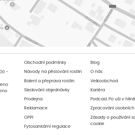
Obchodní podmínky
Blog
:00 -
Návody na pěstování rostlin
O nás
Balení a přeprava rostlin
Velkoobchod
řeno
Sledování objednávky
Kariéra
řeno
Prodejna
Podcast Po uši v hlín
Reklamace
Zpracování osobních
OPPI
Zásady o používání s
cookie
Fytosanitární regulace