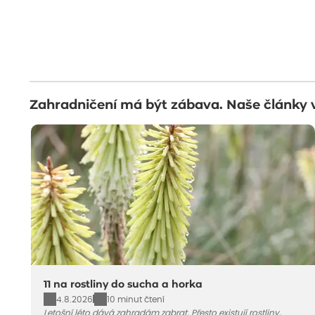
Zahradničení má být zábava. Naše články 
11 na rostliny do sucha a horka
4.8.2026
10 minut čtení
Letošní léto dává zahradám zabrat. Přesto existují rostliny,