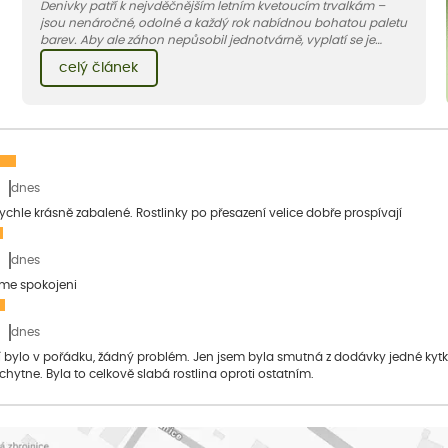
Denivky patří k nejvděčnějším letním kvetoucím trvalkám –
jsou nenáročné, odolné a každý rok nabídnou bohatou paletu
barev. Aby ale záhon nepůsobil jednotvárně, vyplatí se je
doplnit vhodnými sousedy. V dnešním článku vám ukážeme, s
celý článek
jakými trvalkami a travinami denivky nejlépe ladí.
dnes
 rychle krásně zabalené. Rostlinky po přesazení velice dobře prospívají
dnes
sme spokojeni
dnes
bylo v pořádku, žádný problém. Jen jsem byla smutná z dodávky jedné kytky, 
 chytne. Byla to celkově slabá rostlina oproti ostatním.