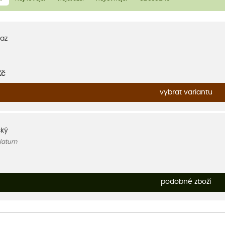
az
Kč
vybrat variantu
ský
ulatum
podobné zboží