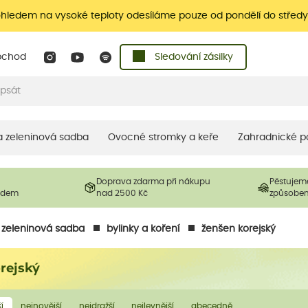
ohledem na vysoké teploty odesíláme pouze od pondělí do středy
bchod
Sledování zásilky
 a zeleninová sadba
Ovocné stromky a keře
Zahradnické p
Doprava zdarma při nákupu
Pěstujem
ladem
nad 2500 Kč
způsobe
a zeleninová sadba
bylinky a koření
ženšen korejský
rejský
í
nejnovější
nejdražší
nejlevnější
abecedně