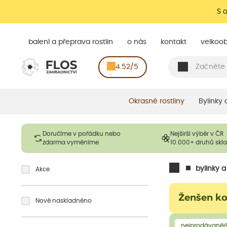
S 
balení a přeprava rostlin
o nás
kontakt
velkoo
4.52/5
Okrasné rostliny
Bylinky
Doručíme v pořádku nebo
Nejširší výběr v ČR
zdarma vyměníme
10.000+ druhů sk
bylinky 
Akce
Ženšen ko
Nově naskladněno
nejprodávanějš