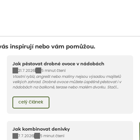
vás inspirují nebo vám pomůžou.
Jak pěstovat drobné ovoce v nádobách
21.7.2026
5 minut čtení
Vlastní rybíz, angrešt nebo maliny nejsou výsadou majitelů
velkých zahrad. Drobné ovoce můžete úspěšně pěstovat i v
nádobách na balkoně, terase nebo malém dvorku. Stačí
vybrat vhodnou odrůdu, dostatečně velký květináč a dodržet
pár základních pravidel. V tomto článku vám poradíme, jak na
celý článek
to.
Jak kombinovat denivky
7.7.2026
5 minut čtení