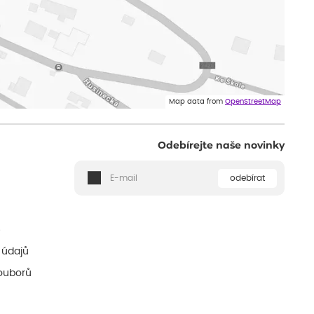
Map data from
OpenStreetMap
Odebírejte naše novinky
odebírat
ě
 údajů
ouborů