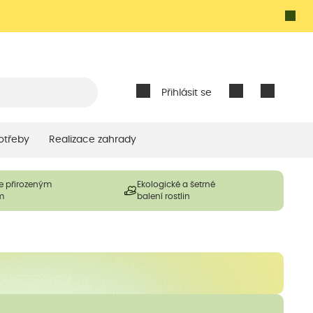
Přihlásit se
otřeby
Realizace zahrady
e přirozeným
Ekologické a šetrné
m
balení rostlin