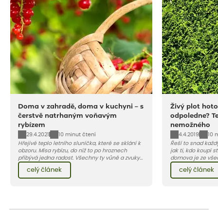
Doma v zahradě, doma v kuchyni – s
Živý plot hot
čerstvě natrhaným voňavým
odpoledne? Te
rybízem
nemožného
29.4.2021
4.4.2019
10 minut čtení
10 
Hřejivé teplo letního sluníčka, které se sklání k
Řeší to snad každ
obzoru. Mísa rybízu, do níž to po hroznech
jak ti, kdo koupí 
přibývá jedna radost. Všechny ty vůně a zvuky
domova je ze všec
červencové zahrady. Sklizeň rybízu do kuchyně
rozhodne svoje s
celý článek
celý článek
vnese neuvěřitelný klid a radost. A taky trochu
plotem, jiní se sp
bezstarostnosti dětství při mlsání babiččina
klasický drátěný n
drobenkového koláče s rybízem.
mají rádi zeleň, ne
má ale čekat, než