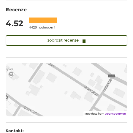
Recenze
4.52
4426 hodnocení
zobrazit recenze
Zuzana
ověřený nákup
dnes
Vše přišlo velice rychle krásně zabalené. Rostlinky po přesazení
velice dobře prospívají
Jarda
ověřený nákup
dnes
Dobrý den, byli jsme spokojeni
Lenka
ověřený nákup
dnes
Eshop, objednání bylo v pořádku, žádný problém. Jen jsem byla
Map data from
OpenStreetMap
smutná z dodávky jedné kytky, která nebyla v nejlepší kondici a i
po zasazení vypadá spíše, že odejde, než že se chytne. Byla to
celkově slabá rostlina oproti ostatním.
Kontakt: