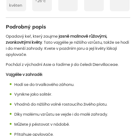
-26°c
květen
Podrobný popis
Opadavý keř, který zaujme
jasně malinově růžovými,
zvonkovitými květy
. Tato vajgélie je nižšího vzrůstu, takže se hodí
i do menší zahrady. Kvete v pozdním jaru a její květy lákají
opylovače.
Pochází z východní Asie a řadíme ji do čeledi Diervillaceae.
Vajgélie v zahradě:
Hodí se do trvalkového záhonu.
Vynikne jako solitér.
Vhodná do nižšího volně rostoucího živého plotu.
Díky malému vzrůstu se vejde i do malé zahrady.
Můžete ji pěstovat v nádobě.
Přitahuje opylovače.