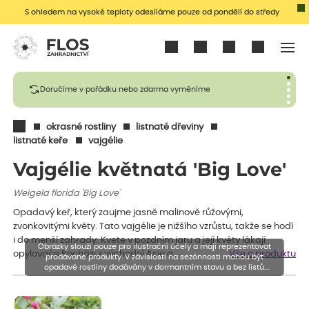
S ohledem na vysoké teploty odesíláme pouze od pondělí do středy
Přihlásit se
Doručíme v pořádku nebo zdarma vyměníme
okrasné rostliny
listnaté dřeviny
listnaté keře
vajgélie
Vajgélie květnatá 'Big Love'
Weigela florida 'Big Love'
Opadavý keř, který zaujme jasně malinově růžovými,
zvonkovitými květy. Tato vajgélie je nižšího vzrůstu, takže se hodí
i do menší zahrady. Kvete v pozdním jaru a její květy lákají
Obrázky slouží pouze pro ilustrační účely a mají reprezentovat
opylovače.Pochází z východní Asie a…
Vše o produktu
prodávané produkty. V závislosti na sezónnosti mohou být
opadavé rostliny dodávány v dormantním stavu a bez listů.
Rostliny mohou být také sestřiženy níže, než je uvedená výška,
aby se podpořil nový růst.