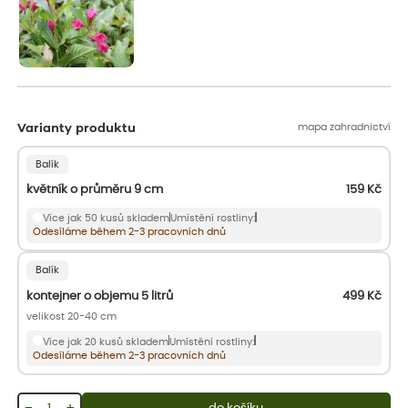
mapa zahradnictví
Varianty produktu
Balík
květník o průměru 9 cm
159
Kč
Více jak 50 kusů skladem
Umístění rostliny:
Odesíláme během 2-3 pracovních dnů
Balík
kontejner o objemu 5 litrů
499
Kč
velikost 20-40 cm
Více jak 20 kusů skladem
Umístění rostliny:
Odesíláme během 2-3 pracovních dnů