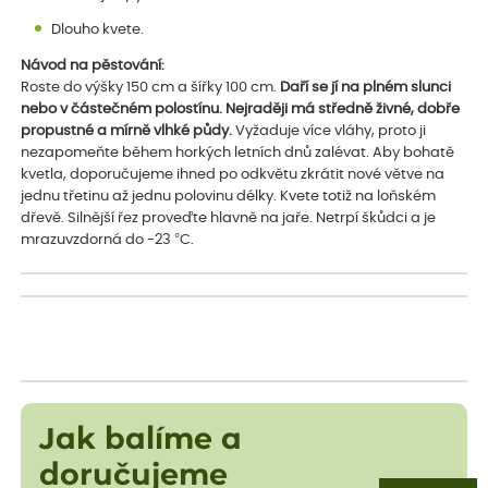
Dlouho kvete.
Návod na pěstování:
Roste do výšky 150 cm a šířky 100 cm.
Daří se jí na plném slunci
nebo v částečném polostínu. Nejraději má středně živné, dobře
propustné a mírně vlhké půdy.
Vyžaduje více vláhy, proto ji
nezapomeňte během horkých letních dnů zalévat. Aby bohatě
kvetla, doporučujeme ihned po odkvětu zkrátit nové větve na
jednu třetinu až jednu polovinu délky. Kvete totiž na loňském
dřevě. Silnější řez proveďte hlavně na jaře. Netrpí škůdci a je
mrazuvzdorná do -23 °C.
Jak balíme a
doručujeme