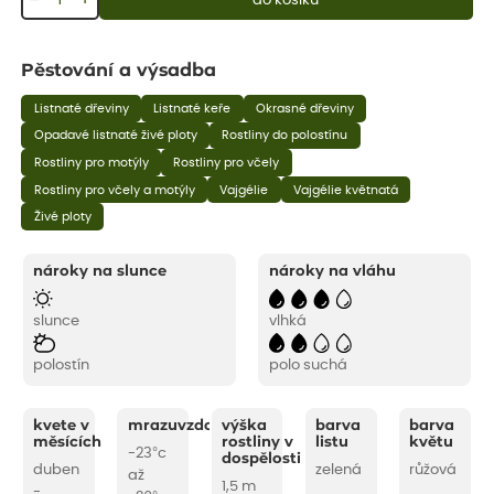
−
+
do košíku
Pěstování a výsadba
Listnaté dřeviny
Listnaté keře
Okrasné dřeviny
Opadavé listnaté živé ploty
Rostliny do polostínu
Rostliny pro motýly
Rostliny pro včely
Rostliny pro včely a motýly
Vajgélie
Vajgélie květnatá
Živé ploty
nároky na slunce
nároky na vláhu
slunce
vlhká
polostín
polo suchá
kvete v
mrazuvzdornost
výška
barva
barva
měsících
rostliny v
listu
květu
-23°c
dospělosti
duben
zelená
růžová
až
1,5 m
-