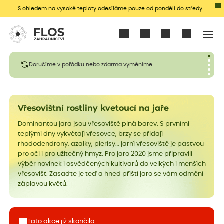
S ohledem na vysoké teploty odesíláme pouze od pondělí do středy
Přihlásit se
Doručíme v pořádku nebo zdarma vyměníme
Vřesovištní rostliny kvetoucí na jaře
Dominantou jara jsou vřesoviště plná barev. S prvními
teplými dny vykvétají vřesovce, brzy se přidají
rhododendrony, azalky, pierisy… jarní vřesoviště je pastvou
pro oči i pro užitečný hmyz. Pro jaro 2020 jsme připravili
výběr novinek i osvědčených kultivarů do velkých i menších
vřesovišť. Zasaďte je teď a hned příští jaro se vám odmění
záplavou květů.
Tato akce již skončila.