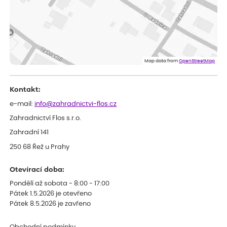
ověřený nákup
před 1 dnem
Rostliny byly v pořádku, dobře zabalené, celková spokojenost.
Dominika
ověřený nákup
před 1 dnem
Doporučuji :). Spokojenost, stromky v pěkném stavu. Jediné, co
Map data from
OpenStreetMap
my chybělo, bylo komunikování nedostupného zboží před
odesláním objednávky, objednali bychom obratem náhradu.
Děkujeme
Kontakt:
e-mail:
info@zahradnictvi-flos.cz
Zahradnictví Flos s.r.o.
Zahradní 141
250 68 Řež u Prahy
Otevírací doba:
Pondělí až sobota - 8:00 - 17:00
Pátek 1.5.2026 je otevřeno
Pátek 8.5.2026 je zavřeno