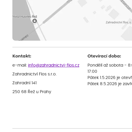
Kontakt:
Otevírací doba:
e-mail:
info@zahradnictvi-flos.cz
Pondělí až sobota - 8
17:00
Zahradnictví Flos s.r.o.
Pátek 1.5.2026 je otev
Zahradní 141
Pátek 8.5.2026 je zav
250 68 Řež u Prahy