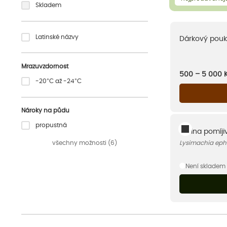
Skladem
Latinské názvy
Dárkový pouk
Mrazuvzdornost
500 – 5 000
-20°C až -24°C
Nároky na půdu
propustná
Vrbina pomíji
všechny možnosti (6)
Lysimachia ep
Není skladem