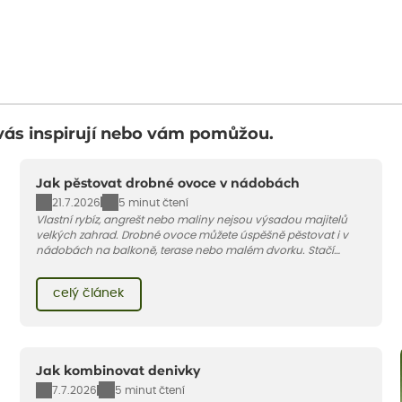
vás inspirují nebo vám pomůžou.
Jak pěstovat drobné ovoce v nádobách
21.7.2026
5 minut čtení
Vlastní rybíz, angrešt nebo maliny nejsou výsadou majitelů
velkých zahrad. Drobné ovoce můžete úspěšně pěstovat i v
nádobách na balkoně, terase nebo malém dvorku. Stačí
vybrat vhodnou odrůdu, dostatečně velký květináč a dodržet
pár základních pravidel. V tomto článku vám poradíme, jak na
celý článek
to.
Jak kombinovat denivky
7.7.2026
5 minut čtení