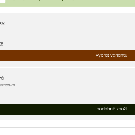
az
Kč
vybrat variantu
vá
hemerum
podobné zboží