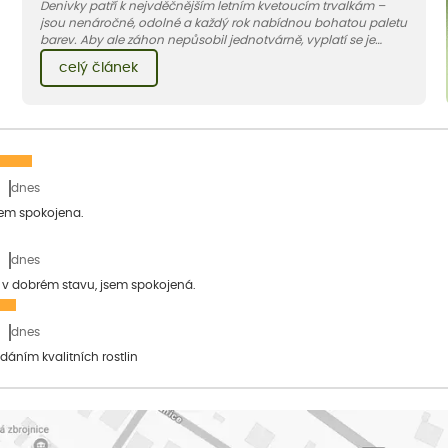
Denivky patří k nejvděčnějším letním kvetoucím trvalkám –
jsou nenáročné, odolné a každý rok nabídnou bohatou paletu
barev. Aby ale záhon nepůsobil jednotvárně, vyplatí se je
doplnit vhodnými sousedy. V dnešním článku vám ukážeme, s
celý článek
jakými trvalkami a travinami denivky nejlépe ladí.
dnes
sem spokojena.
dnes
a v dobrém stavu, jsem spokojená.
dnes
dáním kvalitních rostlin