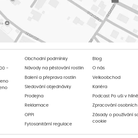
Obchodní podmínky
Blog
:00 -
Návody na pěstování rostlin
O nás
Balení a přeprava rostlin
Velkoobchod
řeno
Sledování objednávky
Kariéra
řeno
Prodejna
Podcast Po uši v hlín
Reklamace
Zpracování osobních
OPPI
Zásady o používání s
cookie
Fytosanitární regulace