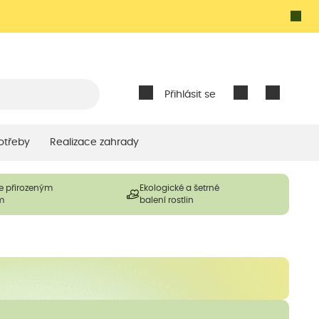
Přihlásit se
otřeby
Realizace zahrady
e přirozeným
Ekologické a šetrné
m
balení rostlin