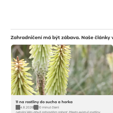
Zahradničení má být zábava. Naše články 
11 na rostliny do sucha a horka
4.8.2026
10 minut čtení
Letošní léto dává zahradám zabrat. Přesto existují rostliny,