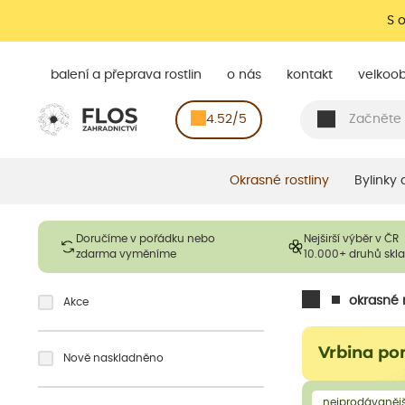
S 
balení a přeprava rostlin
o nás
kontakt
velkoo
4.52/5
Okrasné rostliny
Bylinky
Doručíme v pořádku nebo
Nejširší výběr v ČR
zdarma vyměníme
10.000+ druhů sk
okrasné r
Akce
Vrbina po
Nově naskladněno
nejprodávanějš