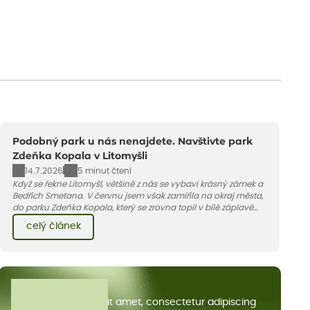
Podobný park u nás nenajdete. Navštivte park
Zdeňka Kopala v Litomyšli
14.7.2026
5 minut čtení
Když se řekne Litomyšl, většině z nás se vybaví krásný zámek a
Bedřich Smetana. V červnu jsem však zamířila na okraj města,
do parku Zdeňka Kopala, který se zrovna topil v bílé záplavě
kvetoucích kopretin. Fotky řeknou víc než slova, přidávám k
celý článek
nim pár řádků o tom, jak tento jedinečný kus krajiny vznikl.
Všechny články
Lorem ipsum dolor sit amet, consectetur adipiscing