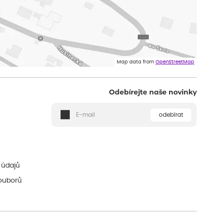
Map data from
OpenStreetMap
Odebírejte naše novinky
odebírat
ě
 údajů
ouborů