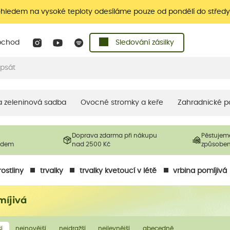
ohledem na vysoké teploty odesíláme pouze od pondělí do středy
bchod
Sledování zásilky
 a zeleninová sadba
Ovocné stromky a keře
Zahradnické p
Doprava zdarma při nákupu
Pěstujem
ladem
nad 2500 Kč
způsobe
ostliny
trvalky
trvalky kvetoucí v létě
vrbina pomíjivá
míjivá
í
nejnovější
nejdražší
nejlevnější
abecedně