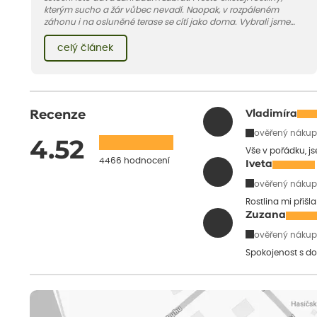
kterým sucho a žár vůbec nevadí. Naopak, v rozpáleném
záhonu i na osluněné terase se cítí jako doma. Vybrali jsme
pro vás 11 tipů na odolné druhy, které zvládnou horké a suché
léto bez pravidelné zálivky. Pojďme se podívat, které to jsou.
celý článek
Recenze
Vladimíra
ověřený nákup
4.52
Vše v pořádku, j
4466 hodnocení
Iveta
ověřený nákup
Rostlina mi přišl
Zuzana
ověřený nákup
Spokojenost s do